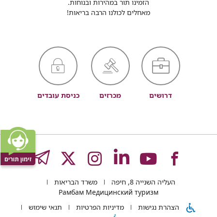
הזמינו תור במהירות ובנוחות.
מאחלים לכולנו הרבה בריאות!
דרושים
מכרזים
כניסת עובדים
לעמוד
לעמוד
לעמוד
לעמוד
לעמוד
GRAM
העליה השנייה 8, חיפה
משרד הבריאות
של
של
של
של
של
Рамбам Медицинский туризм
הצהרת נגישות
מדיניות הפרטיות
תנאי שימוש