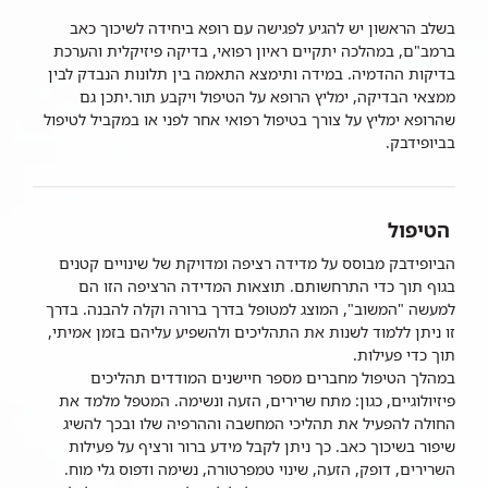
בשלב הראשון יש להגיע לפגישה עם רופא ביחידה לשיכוך כאב
ברמב"ם, במהלכה יתקיים ראיון רפואי, בדיקה פיזיקלית והערכת
בדיקות ההדמיה. במידה ותימצא התאמה בין תלונות הנבדק לבין
ממצאי הבדיקה, ימליץ הרופא על הטיפול ויקבע תור.יתכן גם
שהרופא ימליץ על צורך בטיפול רפואי אחר לפני או במקביל לטיפול
בביופידבק.
הטיפול
הביופידבק מבוסס על מדידה רציפה ומדויקת של שינויים קטנים
בגוף תוך כדי התרחשותם. תוצאות המדידה הרציפה הזו הם
למעשה "המשוב", המוצג למטופל בדרך ברורה וקלה להבנה. בדרך
זו ניתן ללמוד לשנות את התהליכים ולהשפיע עליהם בזמן אמיתי,
תוך כדי פעילות.
במהלך הטיפול מחברים מספר חיישנים המודדים תהליכים
פיזיולוגיים, כגון: מתח שרירים, הזעה ונשימה. המטפל מלמד את
החולה להפעיל את תהליכי המחשבה וההרפיה שלו ובכך להשיג
שיפור בשיכוך כאב. כך ניתן לקבל מידע ברור ורציף על פעילות
השרירים, דופק, הזעה, שינוי טמפרטורה, נשימה ודפוס גלי מוח.