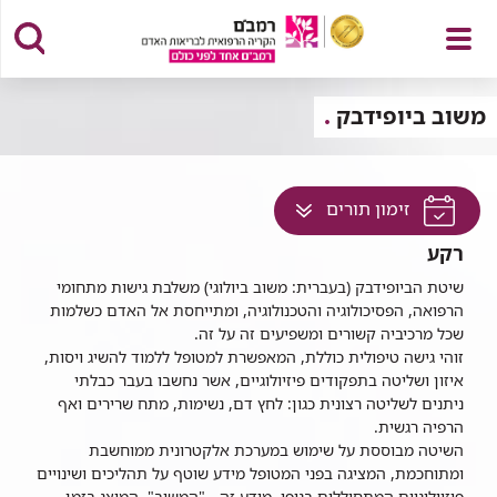
פתח
משוב ביופידבק
לחץ
זימון תורים
תפריט
למעבר
רקע
לתוכן
זה
שיטת הביופידבק (בעברית: משוב ביולוגי) משלבת גישות מתחומי
הרפואה, הפסיכולוגיה והטכנולוגיה, ומתייחסת אל האדם כשלמות
בדף
שכל מרכיביה קשורים ומשפיעים זה על זה.
זוהי גישה טיפולית כוללת, המאפשרת למטופל ללמוד להשיג ויסות,
איזון ושליטה בתפקודים פיזיולוגיים, אשר נחשבו בעבר כבלתי
ניתנים לשליטה רצונית כגון: לחץ דם, נשימות, מתח שרירים ואף
הרפיה רגשית.
השיטה מבוססת על שימוש במערכת אלקטרונית ממוחשבת
ומתוחכמת, המציגה בפני המטופל מידע שוטף על תהליכים ושינויים
פיזיולוגיים המתחוללים בגופו. מידע זה - "המשוב", המוצג בזמן