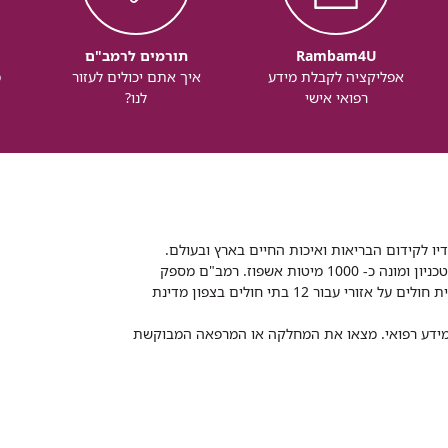
Rambam4U
תורמים לרמב"ם
אפליקציה לקבלת מידע
איך אתם יכולים לעזור
מ
רפואי אישי
לנו?
דיו לקידום הבריאות ואיכות החיים בארץ ובעולם.
רמב"ם הוא בית חולים ממשלתי אקדמי, המסונף לפקולטה לרפואה של הטכניון ומונה כ- 1000 מיטות אשפוז. רמב"ם מספק
שירותי רפואה לכ-2,700,000 תושבים, צה"ל וכוחות הביטחון, ומשמש כבית חולים על אזורי עבור 12 בתי חולים בצפון מדינת
 ומידע רפואי. מצאו את המחלקה או המרפאה המבוקשת