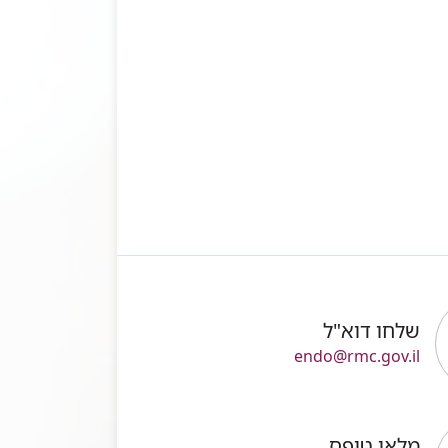
שלחו דוא"ל
endo@rmc.gov.il
מלאו טופס