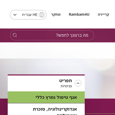
בחירת
קריירה
Rambam4U
מחקר
HE עברית
שפה
-
שים
מה
לב,
ברצונך
בבחירת
לחפש?
שפה
תועבר
לאתר
בשפה
המבוקשת
תפריט
פנימיות
אגף טיפול נמרץ כללי
אנדוקרינולוגיה, סוכרת