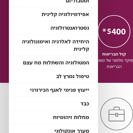
ומטבוליזם
אפידמיולוגיה קלינית
גסטרואנטרולוגיה
היחידה לאלרגיה ואימונולוגיה
קלינית
קול הבריאות
כל הבריאות
כל
וקד טלפוני של משרד
בדיקת זכויות לשירותי
זכותך ל
המטולוגיה והשתלות מח עצם
הבריאות
בריאות
טיפול נמרץ לב
ייעוץ פנימי לאגף הכירורגי
כבד
מחלות זיהומיות
מערך אונקולוגי