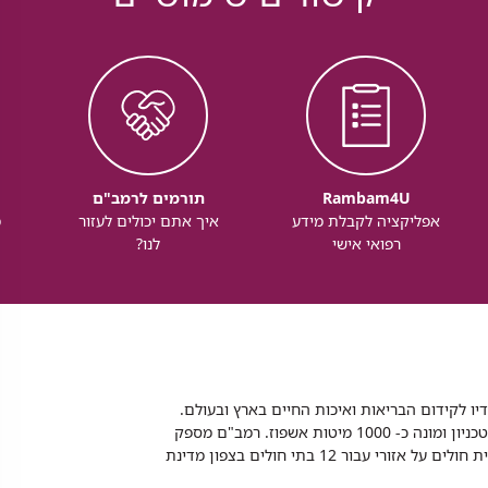
Rambam4U
תורמים לרמב"ם
אפליקציה לקבלת מידע
איך אתם יכולים לעזור
מ
רפואי אישי
לנו?
דיו לקידום הבריאות ואיכות החיים בארץ ובעולם.
רמב"ם הוא בית חולים ממשלתי אקדמי, המסונף לפקולטה לרפואה של הטכניון ומונה כ- 1000 מיטות אשפוז. רמב"ם מספק
שירותי רפואה לכ-2,700,000 תושבים, צה"ל וכוחות הביטחון, ומשמש כבית חולים על אזורי עבור 12 בתי חולים בצפון מדינת