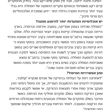
"הסיבה איננה ידועה, אבל אין ספק שיש רקע גנטי. בחלק מהמקרים
קיים רקע משפחתי ובאותם מקרים ההופעה של המחלה היא בגיל
צעיר יותר ובדרגת חומרה גדולה יותר. ידוע שסוכרת ואלכוהוליזם
הם גורמי סיכון".
יש אוכלוסיות המועדות יותר להיפגע ממנה?
"המחלה שכיחה בצפון אמריקה, במערב אירופה וברוסיה. בארץ
הייתה סברה שהמחלה קיימת בקרב יוצאי המדינות הללו. אולם
מחקר שנעשה ברמב"ם מצא ששכיחותה בקרב יהודים ממוצא מזרחי
איננה קטנה באופן ניכר מאשר בקרב האשכנזים. בנוסף נמצא כי
היא קיימת גם בקרב ערבים נוצרים ומוסלמים שגרים כאן במשך
דורות. הסקנו מכך שצריך לשנות את התפיסה באשר לסיבה הגנטית
כגורם להופעת המחלה. במחקר נוסף שנערך ברמב"ם נמצא
ששכיחות המחלה בקרב נשים בארץ היא מעט יותר נמוכה מאשר
בקרב גברים אולם חומרתה איננה שונה".
מהן אפשרויות הטיפול?
"לאחרונה דווח על הצלחה בהזרקה של אנזים שנקרא 'קולגנז',
שתפקידו להמיס את ההתעבות העורית, אך זהו טיפול ניסיוני ואין
מעקב ארוך טווח אחרי תוצאות ההזרקה. אי אפשר לקבוע בוודאות
שאכן הזרקת החומר בשלב מוקדם תחליף את הניתוח. כאשר
מדובר בשלב מתקדם של המחלה מבצעים ניתוח שבמהלכו כורתים
את הרקמה המעובה. לאחר הניתוח עוברים תהליך שיקום שנמשך
כמה חודשים".