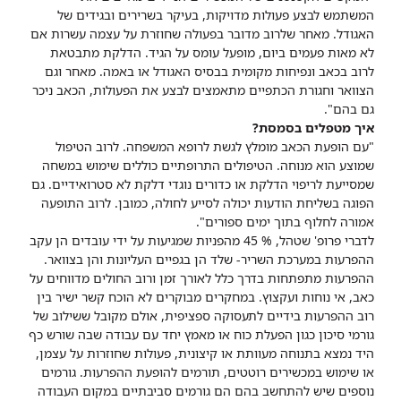
המשתמש לבצע פעולות מדויקות, בעיקר בשרירים ובגידים של
האגודל. מאחר שלרוב מדובר בפעולה שחוזרת על עצמה עשרות אם
לא מאות פעמים ביום, מופעל עומס על הגיד. הדלקת מתבטאת
לרוב בכאב ונפיחות מקומית בבסיס האגודל או באמה. מאחר וגם
הצוואר וחגורת הכתפיים מתאמצים לבצע את הפעולות, הכאב ניכר
גם בהם".
איך מטפלים בסמסת?
"עם הופעת הכאב מומלץ לגשת לרופא המשפחה. לרוב הטיפול
שמוצע הוא מנוחה. הטיפולים התרופתיים כוללים שימוש במשחה
שמסייעת לריפוי הדלקת או כדורים נוגדי דלקת לא סטרואידיים. גם
הפוגה בשליחת הודעות יכולה לסייע לחולה, כמובן. לרוב התופעה
אמורה לחלוף בתוך ימים ספורים".
לדברי פרופ' שטהל, % 45 מהפניות שמגיעות על ידי עובדים הן עקב
ההפרעות במערכת השריר- שלד הן בגפיים העליונות והן בצוואר.
ההפרעות מתפתחות בדרך כלל לאורך זמן ורוב החולים מדווחים על
כאב, אי נוחות ועקצוץ. במחקרים מבוקרים לא הוכח קשר ישיר בין
רוב ההפרעות בידיים לתעסוקה ספציפית, אולם מקובל ששילוב של
גורמי סיכון כגון הפעלת כוח או מאמץ יחד עם עבודה שבה שורש כף
היד נמצא בתנוחה מעוותת או קיצונית, פעולות שחוזרות על עצמן,
או שימוש במכשירים רוטטים, תורמים להופעת ההפרעות. גורמים
נוספים שיש להתחשב בהם הם גורמים סביבתיים במקום העבודה