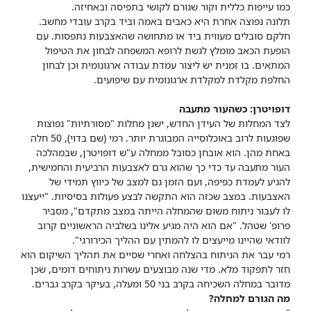
כמו עייפות כללית וקור שגורם לקושי בתפיסה ובאחיזה.
תלונה נפוצה אחרת היא כאבים באמה וביד בקרב עובדי מחשב.
חלקם סובלים מעווית ביד או מתחושה שהאצבעות נתפסות. עם
הופעת הכאב מומלץ לגשת לרופא המשפחה לבחון את הטיפול
המתאים. בו זמנית יש ליצור עמדת עבודה ארגונומית וכן לבחון
החלפת מקלדת למקלדת ארגונומית עם שיפועים.
דופויטרן: כשהעור מתעבה
לצד המחלות של העידן החדש, ישנן מחלות "מסורתיות" נפוצות
שפוגעות לרוב באוכלוסייה המבוגרת יותר. רמי (שם בדוי), 50 חלה
באחת מהן. הוא אובחן כסובל ממחלה ע"ש דופויטרן, שבמהלכה
העור מתעבה עד כדי כך שהוא גרם לאצבעות הרביעית והחמישית,
להגיע לעמדת כפיפה, ועם הזמן גם למצב של כיווץ תמידי של
האצבעות. במצב שכזה הוא התקשה לבצע פעולות בסיסיות. "ייעצנו
לו לעבור ניתוח משום שהמחלה הייתה במצב מתקדם", מסביר
פרופ' שטהל. "אם הוא היה מגיע אלינו בשלביה הראשוניים קרוב
לוודאי שהיינו מייעצים לו להמתין עם ההליך הכירורגי".
רמי עבר את הניתוח בהצלחה ואחרי שסיים את תהליך השיקום הוא
חזר לתפקוד מלא. מדי שנה מבוצעים עשרות ניתוחים דומים, שכן
מדובר במחלה השכיחה בקרב בני 50 ומעלה, בעיקר בקרב גברים.
מה הגורם למחלה?