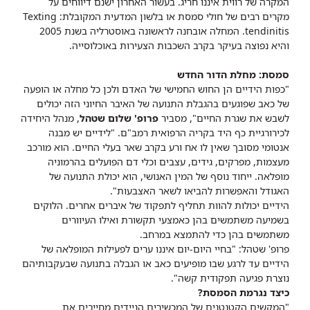
המקרה של רווית איננו חריג. בעשור האחרון ישנם דיווחים על
מקרים רבים של חולי סמסת או בלשון המדעית המקובלת: Texting
tendinitis. המחלה אובחנה לראשונה באוסטרליה בשנת 2005
והיא נפוצה בעיקר בקרב השכבות הצעירות באוכלוסייה.
סמסת: מחלת הדור החדש
"כפות הידיים הן החוש החמישי של האדם ולכן כל מחלה או הופעה
של כאב שפוגעים בהגבלת התנועה של האיבר החיוני הזה יכולים
לשבש את שגרת החיים", מסביר
פרופ' שלום שטהל
, מנהל היחידה
לכירורגיית כף היד בקריה הרפואית רמב"ם. "לידיים יש מבנה
אנטומי מסובך שאין לו אח ורע בקרב שאר בעלי החיים. הוא מורכב
מעצמות, מפרקים, גידים, עצבים וכלי דם הפועלים בהרמוניה
מופלאה. ייחוד נוסף של המין האנושי, הוא יכולת התנועה של
האגודל והאפשרות להביאו לשאר האצבעות".
הידיים יכולות להוות תחליף לתפקוד של איברים אחרים. הלוקים
בשמיעה משתמשים בהן כאמצעי תקשורת ואילו העיוורים
משתמשים בהן כדי להתמצא במרחב.
פרופ' שטהל: "בחיי היום-יום איננו ערים לפעילות המופלאה של
הידיים עד לרגע שבו מופיעים כאב או הגבלה בתנועה שבעקבותיהם
נוצרת פגיעה תפקודית קשה".
כיצד נגרמת הסמסת?
"המקשים הקטנטנים של המכשירים הניידים מחייבים את