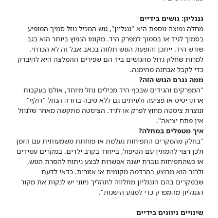
גנגליון: גושים בידיים
מחלה נפוצה נוספת היא "גנגליון", גוש המכיל נוזל סמיך המופיע
בסמוך לגיד או בסמוך למפרק היד. מקומו הנפוץ ביותר הוא בגב
שורש היד. ייתכן והופעת הגוש תלווה בכאב אבל זה לא הכרחי.
למרות שחלק גדול מהגושים ביד הם שפירים ההמלצה היא להיבדק
כדי לקבל אבחנה מהימנה.
ממה נגרם הגוש הזה?
"המפרקים והגידים שבכף היד מכילים נוזל מיוחד, אולם בעקבות
ארתריטיס או פציעה ולעיתים גם ללא סיבה ברורה הנוזל "דולף"
ונוצרת ציסטה מחוץ לפרק או לגיד. הציסטה מתקשה מאחר שלנוזל
אין פתח יציאה".
איך מטפלים במחלה?
"בחלק מהמקרים התפיחות נעלמת או פוחתת משמעותית עם הזמן
ולכן רצוי להמתין עם הטיפול, בייחוד בקרב ילדים. במקרים עמידים
או כשהתפיחות גוברת ישנה אפשרות לבצע ניתוח להסרת הגוש,
ולרוב הוא מבוצע בהרדמה מקומית או אזורית. כדאי לדעת
שבמקרים בהם הגנגליון מתלווה לתהליך ניווני יש לנקות את מקור
הגנגליון מהמפרק כדי למנוע הישנות".
שינויים ניוונים בידיים