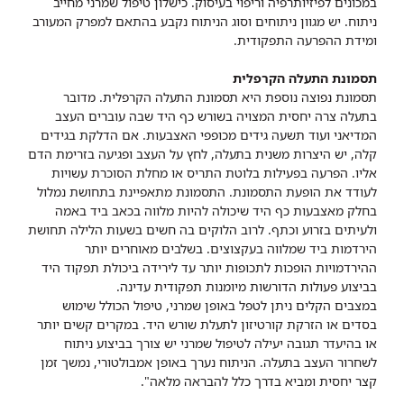
במכונים לפיזיותרפיה וריפוי בעיסוק. כישלון טיפול שמרני מחייב
ניתוח. יש מגוון ניתוחים וסוג הניתוח נקבע בהתאם למפרק המעורב
ומידת ההפרעה התפקודית.
תסמונת התעלה הקרפלית
תסמונת נפוצה נוספת היא תסמונת התעלה הקרפלית. מדובר
בתעלה צרה יחסית המצויה בשורש כף היד שבה עוברים העצב
המדיאני ועוד תשעה גידים מכופפי האצבעות. אם הדלקת בגידים
קלה, יש היצרות משנית בתעלה, לחץ על העצב ופגיעה בזרימת הדם
אליו. הפרעה בפעילות בלוטת התריס או מחלת הסוכרת עשויות
לעודד את הופעת התסמונת. התסמונת מתאפיינת בתחושת נמלול
בחלק מאצבעות כף היד שיכולה להיות מלווה בכאב ביד באמה
ולעיתים בזרוע וכתף. לרוב הלוקים בה חשים בשעות הלילה תחושת
הירדמות ביד שמלווה בעקצוצים. בשלבים מאוחרים יותר
ההירדמויות הופכות לתכופות יותר עד לירידה ביכולת תפקוד היד
בביצוע פעולות הדורשות מיומנות תפקודית עדינה.
במצבים הקלים ניתן לטפל באופן שמרני, טיפול הכולל שימוש
בסדים או הזרקת קורטיזון לתעלת שורש היד. במקרים קשים יותר
או בהיעדר תגובה יעילה לטיפול שמרני יש צורך בביצוע ניתוח
לשחרור העצב בתעלה. הניתוח נערך באופן אמבולטורי, נמשך זמן
קצר יחסית ומביא בדרך כלל להבראה מלאה".