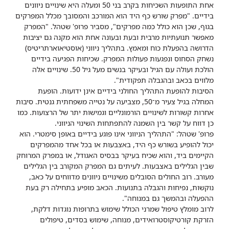
אחת התופעות השכיחות בקרב בני 50 ומעלה היא שינויים ניוונים
בידיים. "מפרק שורש כף היד הוא המורכב והמסובך מכלל המפרקים
בגוף, שכן הוא כולל כמה מפרקים", מסביר פרופ' שטהל. "המפרק
מאפשר תנועתיות מרבית ובעת ובעונה אחת הוא מקנה גם יציבות
הדרושה בהפעלת כוח ומאמץ. בתהליך ניווני (אוסטיאוארתריטיס)
נשחק הסחוס ונפגעות פעולות המפרק. שכיחות הפגיעה בידיים
הולכת ועולה עם הגיל ובעיקר בנשים מעל גיל 50. שינויים אלה
מלווים בכאב ובהגבלה תפקודית".
הסיבות להופעת התהליך החולני בידיים אינן ידועות. הופעת
המחלה בגיל צעיר מ־50, מצביעה על נטייה משפחתית גנטית. סיבות
אחרות קשורות לשינויים הורמונליים וגמישות יתר של הרצועות. כמו
כן דווח על קשר בין השמנה להתפתחות השינוי הניווני.
פרופ' שטהל: "התהליך הניווני אינו פוגע בידיים באופן סימטרי. הוא
יכול להופיע בשורש כף היד, באצבעות או בכל אחד מהמפרקים
הקיימים ביד, והוא שכיח בעיקר בבסיס האגודל, או במפרק המרוחק
שבין הגלילים באצבעות. לעיתים גם המפרק המקורב בין הגלילים
מעורב. רוב החולים הסובלים משינויים ניוונים מדווחים על כאב,
נוקשות, נפיחות והגבלה בתנועות. הכאב מופיע בתחילה רק בעת
ההפעלה ובהמשך גם במנוחה".
לרוב מומלץ טיפול שמרני הכולל שימוש בתרופות נוגדות דלקת,
הזרקת קורטיקוסטרואידים, מנוחה, שימוש בסדים, טיפולים