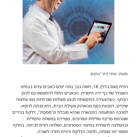
מאת: אתי דור־נחום
רווית (שם בדוי), 18, חשה כבר כמה ימים כאבים עזים בבסיס
האגודל של כף ידה הימנית. הכאבים החלו להתפשט גם לכוון
הכתף. כשהצעירה התקשתה לבצע פעולות שגרתיות כמו צחצוח
שיניים, הוצאת כסף מהארנק ונעילת הבית, היא פנתה לרופא.
למרבה הפתעתה התבשרה שהיא סובלת מ"סמסת", דלקת בגידים
שנגרמת מריבוי שליחת מסרונים. מצוידת במשחה טיפולית
ובהמלצה להפחית במינוני המסרונים, נשלחה רווית לביתה. בחלוף
מספר ימי מנוחה, חלפה הדלקת ורווית חזרה לשגרה.