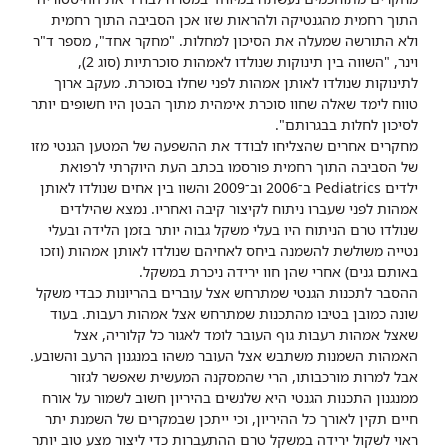
התוך רחמית מהגנטיקה ולהראות שזו אכן הסביבה התוך רחמית
ולא התורשה שמעלה את הסיכון למחלות. "מחקר אחד", מספר ד"ר
וינר, "השווה בין תינוקות שנולדו לאמהות סוכרתיות (סוג 2),
לתינוקות שנולדו לאותן אמהות לפני שחלו בסוכרת. מעקב ארוך
טווח לימד שאלה שחוו סוכרת אימהית מתוך הבטן היו חשופים יותר
לסיכון לחלות בבגרותם".
מחקרים אחרים שהצליחו לבודד את ההשפעה של המטען הגנטי מזו
של הסביבה התוך רחמית פורסמו בכתב העת היוקרתי לרפואת
ילדים Pediatrics ב־2006 וב־2009 והשוו בין אחים שנולדו לאותן
אמהות לפני שעברו ניתוח לקיצור קיבה ואחריו. נמצא שהילדים
שנולדו טרם הניתוח היו בעלי משקל גבוה יותר בזמן הלידה ובעלי
נטייה משולשת להשמנה ביחס לאחיהם שנולדו לאותן אמהות (וזכו
באותם גנים) אחרי שהן חוו ירידה ניכרת במשקל.
ההסבר לתכנות הגנטי שמתרחש אצל עוברים בהריונות כבדי משקל
שונה כמובן בטיבו מהתכנות שמתרחש אצל אמהות רעבות. בעוד
שאצל אמהות רעבות גוף העובר לומד לאגור כל קלוריה, אצל
האמהות השמנות משתבש אצל העובר משהו במנגנון הרעב והשובע.
אבל למרות מורכבותו, הרי שהמסקנה המעשית שאפשר לגזור
ממנגנון התכנות הגנטי היא שלנשים בהיריון חשוב לשמור על אורח
חיים תקין לאורך כל ההיריון, וכי ייתכן שבמקרים של השמנת יתר
ראוי לשקול ירידה במשקל טרם ההתעברות כדי ליצור מצע טוב יותר