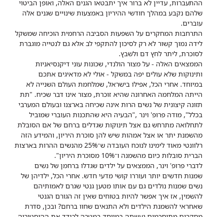
ההתעברות, עדיין לא ברור איך יתבטאו הגנים האלה, ואופן הביטוי
שלהם נקבע במהלך חודשי ההיריון באמצעות שינויים שגנים אלה
עוברים.
התרחבות המחקרים על השפעות הסביבה הרחמית הוכיחה שמשקל
לידה נמוך קשור לא רק לסיכון להתקפי לב אלא גם לנטייה מוגברת
לסוכרת, ליתר לחץ דם ולשבץ.
הממצאים האלה - על מצור הולנדי, שכונות עוני דיקנסיאניות
ותינוקות שלא עולים יפה במשקל - אולי לא מדאיגים אתכם
במיוחד. אחרי הכל, אפילו בישראל, שמלחמת העולם השנייה לא
הייתה המלחמה האחרונה שהיא זוכרת, מצור אינו דבר שכיח. "תת
תזונה קיצונית של נשים הרות אינה שכיחה בארצנו ובעולם המערבי
בכלל", מודה פרופ' וינר ,"הבעיה היא שהתכנות העוברי שמוביל
לתחלואה מתרחש גם אצל תינוקות שגדלים ברחם של אם הסובלת
מהשמנת יתר או אצל אמהות שיש להן סוכרת היריון, והמידע הזה
רלוונטי מאוד לימינו לנוכח העובדה ש־25% מהנשים ההרות בארצות
הברית סובלות כיום מהשמנה ו־10% מסוכרת היריון".
לדברי פרופ' וינר, הממצאים על ילדים שגדלו ברחמן של נשים
שמנות חדשים יותר ועוררו קושי מדעי חדש. אחרי הכל, ילדיהן של
נשים שמנות נולדים גם עם אותו מטען גנטי שגרם לאמותיהם
להשמין, אז איך אפשר להיות בטוחים שאין זה הגורם הגנטי
שאחראי להשמנת הילדים ולא התנאים שחוו ברחם? ובכן, סדרת
מחקרים מתוחכמים נעשתה במיוחד במטרה לבודד את ההיסטוריה