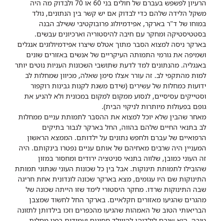
הרעיון לפשפש בעברם של חולים בני 60 או 70 ולבדוק מה היה
משקל הלידה שלהם כדי לבדוק אם יש קשר בין הנתונים, נולד
במוחו של ד"ר בארקר, אפידמיולוג פרובוקטיבי ששילב הבנה
בסטטיסטיקה ומחקר עם חיבה להיסטוריה וארכיונים עבשים.
בארקר ניסה למצוא הסבר מתוך אטלס שיצרו אפידמיולוגים אנגלים
ושמיפה את גורמי התמותה העיקריים של אנשים באזורים שונים
באנגליה. מהנתונים למד לדעת שתושבי השכונות העניות נוטים יותר
למות מהתקפי לב. זה עורר אצלו סימן שאלה, מכיוון שמחלות לב
ידועות כמחלות של עשירים (שידם משגת לקנות גבינות רוקפור
וסטייקים עסיסיים, לנסוע ממקום למקום במכונית ולא להניע את
גופם בפעולות מיותרות לניקוי הבית).
מאחר שהבין שלא יוכל למצוא את ההסבר לתמותת עניים ממחלות
לב בתנאי החיים שלהם בהווה, החל בארקר לנבור בתיקים
הרפואיים של עברם ולחפש נתונים על ילדותם. הממצא הראשון
המעניין היה שרבים מאחיהם של אותם עניים נפטרו בינקותם. היה
זה העוני כמובן, שלווה בתנאי סניטציה ירודים ומחסור במזון
שהובילו לתמותת תינוקות. אבל בין כל שכונות העוני שנתוני תמותת
התינוקות שם היו עגומים, מצא בארקר שכונה לונדונית אחת חריגה
שבה התינוקות שרדו. מחקר היסטורי לימד שזו הייתה שכונה של
מהגרים שהגיעו מאזורים חקלאיים. בארקר החל לחשוד שמצבן
הבריאותי הטוב של האמהות שהגיעו מהכפרים וזכו בילדותן לתזונה
טובה, הוא שגרם לילדיהן להיוולד חסונים ועמידים בפני מחלות