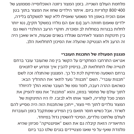
מלחמת העולם השנייה. בזמן המצור ניזונה האוכלוסייה מממוצע של
400־800 קלוריות ביום. איתור הילדים שחוו את המצור בתוך בטן
אמם הוכיח באופן חד משמעי שאפילו ללא קשר למשקלם בלידה,
ילדים שאמם חוותה רעב (גם אם הם נולדו במשקל תקין), נטו יותר
לחלות בבגרות במחלות לב וסוכרת. חוקרי הרעב ההולנדי השוו גם
בין תינוקות המצור לאחיהם שנולדו בשנים שבעות, וראו שאכן היה
זה הרעב ולא הגנטיקה שהעלה את הסיכון לתחלואת הלב.
מנגנון הפעולה של התכנות העוברי
אט־אט התרחבו המחקרים על הקשר בין מה שהעובר עובר ברחם
לנטייה שלו לתחלואת לב, בניסיון להבין איך ומדוע יש לתנאים
ברחם השפעה מרחיקת לכת כל כך. המנגנון שהתגלה זכה לשם
"תכנות עוברי". השם "תכנות" נועד לתאר את התהליך הבא:
כשהאם ההרה רעבה, לומד גופו של העובר שהוא הולך להיוולד
לתוך עולם של מחסור במזון, והוא "מתכנת" את גופו להפיק את
המרב מכל קלוריה, לאגור אותו ולא לבזבז. לו היו התינוקות של
המצור נולדים לתוך חיי מצור, ייתכן שהתכנות הזה היה מסייע להם
לשרוד. אבל כשיש חוסר תואם בין המידע שמתקבל בזמן העוברות
לעולם שלתוכו נולדים, הסיכוי להשמין גדול במיוחד.
התיאוריה הזאת קיבלה גם את השם "אפיגנטיקה" מכיוון שהיא
מלמדת שאף על פי שאנו מצטיידים בגנים שלנו כבר ביום