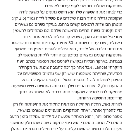
שתינוקות שנולדו דור שני לעוני עירוני לא שרדו.
כדי לבחון את ההשערה שלו הוא חיפש נתונים על משקל לידה
ועקומות גדילה מתוך הבנה שילדים עם משקל לידה נמוך (2.5 ק"ג
ומטה) הם עדות לתנאים קשים ברחם, בעיקר כשהם גם נשארים
רזים וקטנים בשנת החיים הראשונה שלהם וגם מתחילים להשמין
אחרי גיל שנתיים. ואכן, כשבארקר הצליח למצוא מחוז נידח
באנגליה, שבו עבדו בשנות ה־30 אחיות קפדניות ומסודרות שרשמו
את נתוני הלידה של ילדים, הוא הצליח להוכיח באופן חד משמעי
שתינוקות קטנים נמצאים בסיכון גבוה יותר ללקות בהתקפי לב
בבגרות. בארקר הצליח (בקושי) לפרסם את המאמר בכתב העת
היוקרתי Lancet, אבל אחר כך זכה לתגובה צוננת של הקהילה
המדעית, שהייתה משוכנעת שיש רק שני גורמים המשפיעים על
הסיכון למחלות לב: 1. הנטייה המולדת (הגנים שקיבלת ברגע
ההתעברות), 2. אורח החיים שלך בבגרות. המחשבה שיש משמעות
מרחיקת לכת לסביבה שהעובר חווה ברחם לא השתבצה בתוך
פרדיגמת החשיבה הרווחת.
למרות זאת, החלה הקהילה המדעית לחקור את ההיפותזה ולו רק
כדי להפריך אותה. "אחד המחקרים המעניינים שנערכו בנושא",
מספר פרופ' וינר, "הוא המחקר שנעשה על ילדים שנולדו בזמן הרעב
ההולנדי". הרעב ההולנדי הוא כינוי לתקופה שבה שהו חלק מתושבי
מערב הולנד במצור שהושם עליהם על ידי החיילים הגרמנים במהלך