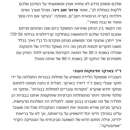
שלכם מספק מידע לא פחות אמין ומשמעותי על הסיכון שלכם
ללקות במחלת לב", אומר
פרופ' זאב וינר
, מנהל מערך נשים
ויולדות בקריה הרפואית רמב"ם, ומוסיף: "בעיקר אם היה נמוך
מאוד או גבוה מאוד".
מה הקשר בין הנתון שהראה המשקל ביום שבו הגחתם מרחם
אמכם לסיכוי שלכם להתאשפז במחלקה קרדיולוגית בגילאי 50־70?
איך ייתכן שהגוף זוכר ומושפע מנתון מוקדם כל כך? ואיך בכלל
חשבו חוקרים לנסות לבחון מה היה משקל הלידה של תינוקות
שנולדו בשנות ה־30 של המאה הקודמת שהגיעו לחדר המיון עם
תסמינים של התקף לב בשנות ה־90 של אותה מאה?
ד"ר בארקר ותינוקות העוני
העובדה שמשקל הלידה משפיע על מחלות בבגרות התגלתה על ידי
חוקר אנגלי בשם ד"ר דיוויד בארקר. תגלית זו נתנה תנופה לתחום
מחקר חדש שנקרא "מקורות עובריים למחלות בבגרות". מחקר זה
מלמד שיותר ויותר מהמחלות הכרוניות שתוקפות אותנו בבגרות הן
תולדה של מה שעברנו בבטן אמנו. לתגלית היו השלכות מרעישות,
בעיקר מכיוון שהיא מוטטה את האמונה המקובלת שכל מה שעובר
עלינו במהלך חיינו יכול להשפיע על בריאותנו, אך לא על בריאות
ילדינו, וגילה תחום חדש של השפעה סביבתית על הגנטיקה הקרוי
"אפיגנטיקה".