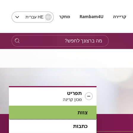
בחירת
קריירה
Rambam4U
מחקר
HE עברית
שפה
-
שים
מה
לב,
ברצונך
בבחירת
לחפש?
שפה
תועבר
לאתר
בשפה
המבוקשת
תפריט
מכון קרינה
צוות
כתבות