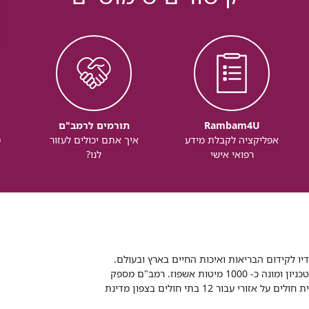
Rambam4U
תורמים לרמב"ם
אפליקציה לקבלת מידע
איך אתם יכולים לעזור
מ
רפואי אישי
לנו?
דיו לקידום הבריאות ואיכות החיים בארץ ובעולם.
רמב"ם הוא בית חולים ממשלתי אקדמי, המסונף לפקולטה לרפואה של הטכניון ומונה כ- 1000 מיטות אשפוז. רמב"ם מספק
שירותי רפואה לכ-2,700,000 תושבים, צה"ל וכוחות הביטחון, ומשמש כבית חולים על אזורי עבור 12 בתי חולים בצפון מדינת