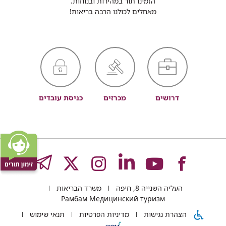
הזמינו תור במהירות ובנוחות.
מאחלים לכולנו הרבה בריאות!
דרושים
מכרזים
כניסת עובדים
לעמוד
לעמוד
לעמוד
לעמוד
לעמוד
GRAM
העליה השנייה 8, חיפה
משרד הבריאות
של
של
של
של
של
Рамбам Медицинский туризм
הצהרת נגישות
מדיניות הפרטיות
תנאי שימוש