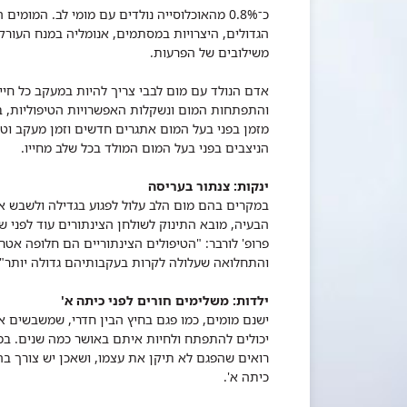
כ־0.8% מהאוכלוסייה נולדים עם מומי לב. המומ
הגדולים, היצרויות במסתמים, אנומליה במנח העורקי
משילובים של הפרעות.
אדם הנולד עם מום לבבי צריך להיות במעקב כל חיי
והתפתחות המום ונשקלות האפשרויות הטיפוליות, בי
מזמן בפני בעל המום אתגרים חדשים וזמן מעקב וט
הניצבים בפני בעל המום המולד בכל שלב מחייו.
ינקות: צנתור בעריסה
במקרים בהם מום הלב עלול לפגוע בגדילה ולשבש 
הבעיה, מובא התינוק לשולחן הצינתורים עוד לפני ש
פרופ' לורבר: "הטיפולים הצינתוריים הם חלופה אט
והתחלואה שעלולה לקרות בעקבותיהם גדולה יותר".
ילדות: משלימים חורים לפני כיתה א'
ישנם מומים, כמו פגם בחיץ הבין חדרי, שמשבשים א
יכולים להתפתח ולחיות איתם באושר כמה שנים. במק
רואים שהפגם לא תיקן את עצמו, ושאכן יש צורך בהת
כיתה א'.