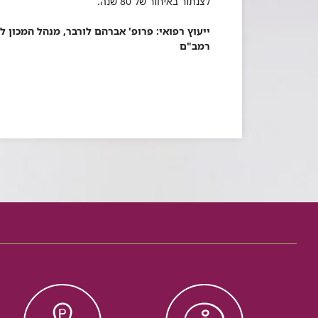
לצנתור באיחור של 80 שנה.
ייעוץ רפואי: פרופ' אברהם לורבר, מנהל המכון ל
רמב"ם