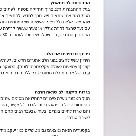
התבגרות: לב מתאמץ
בגיל ההתבגרות הלב צריך תחזוקה נוספת. לעתים 
המוקדמת אינו מתאים ויש צורך לחדש ולהתאים או
שהתיישן אלא בגלל ניצני האישיות שמתפתחים ומגלי
עם נער שרצה להיות צוללן או צעיר שעשה קריירה ע
החור בין החדרים, כדי שהלב שלו יוכל לעמוד ב־30 פירואטים רצופים שהיה צריך לבצע ב"אגם הברבורים".
פריון: מרחיבים את הלב
היריון עשוי להציב בפני הלב אתגרים חדשים. לעית
קצב (באמצעות פעולה אקלטרופיזיולוגית). המעקב 
עובר של אם הסובלת ממום לבבי, ללקות גם הוא במו
בגרות וזיקנה: לב שראה הרבה
הגיל המבוגר מעלה סיכויים לתחלואה מסוגים שוני
בהיסטוריה של הרפואה: פרופ' לורבר: "למעשה, הו
לשיבה טובה".
בקטגוריה הזאת נמצאים גם מטופלים כמו יעקב מיוד