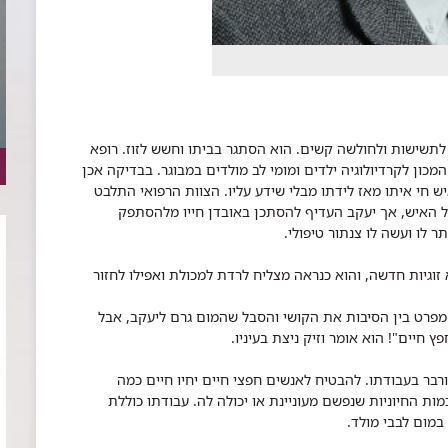
 מאמץ ולו הקטן ביותר גרם ליעקב (שם בדוי) 86, לתשישות ולחולשה קשים. הוא הסתגר בביתו וחשש לזוז. רופא
המכון לקרדיולוגיה ילדים ומומי לב מולדים במבוגר. בבדיקה אכן
 חי איתו מאז לידתו מבלי שידע עליו. הצוות הרפואי התלבט
ל האיש, אך יעקב העדיף להסתכן באובדן חייו מלהסתפק
ר לו ועשה לו צנתור טיפולי.
זוגיות חדשה, והוא כנראה מצליח לרדת למכולת ואפילו לחזור
ורבר מסביר מדוע צינתר אדם בן 86, הוא מפרט בין הסיבות את הקושי והסבל שהמום גרם ליעקב, אבל
חיים"! הוא אומר וזיק ניצת בעיניו.
ורבר בעבודתו. להבטיח לאנשים חפצי חיים יחיו חיים כמה
מות החיוניות שנפשם מעוניינת או יכולה לה. עבודתו כוללת
 במום לבבי מולד.