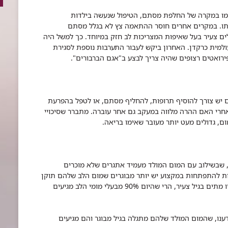
כמו במקרה של החלפת מסתם, הטיפול שנעשה בילדות
תו. במקרים אחרים חוסר ההתאמה צץ לא בגלל מסתם
ם צעיר בעל שאיפות המצריכות לב חזק במיוחד. כך למשל היה
ולמית כרקדן. האחרון ביקש לעבור התערבות נוספת לסגירת
ים יש צורך להוסיף תרופות, להחליף מסתם, או לטפל בהפרעת
אחרי האם ההרה מלווה במעקב גם אחר עוברה. מתברר שסיכויי
ם, גדולים מעט יותר מעובר שאימו בריאה.
ם, שבשילוב עם המום המולד מעמיד אתגרים שלא מוכרים
דות להתפתחות במקצוע יש יותר מבוגרים שמום הלב שלהם תוקן
והם שרדו לחיים בוגרים. בעוד שבעבר רבים מהם היו מתים בגיל צעיר, הרי שהיום 90% מבעלי מומי הלב מגיעים
ענו, שהמום המולד שלהם מתגלה בגיל מבוגר והם מגיעים