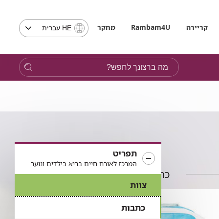
בחירת
קריירה
Rambam4U
מחקר
HE עברית
שפה
-
שים
מה
לב,
ברצונך
בבחירת
לחפש?
שפה
תועבר
לאתר
בשפה
המבוקשת
תפריט
המרכז לאורח חיים בריא בילדים ונוער
כתבות בתחום
צוות
כתבות