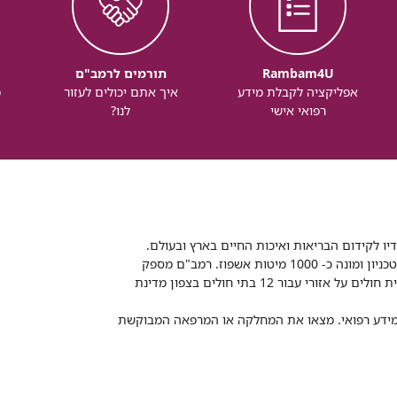
Rambam4U
תורמים לרמב"ם
אפליקציה לקבלת מידע
איך אתם יכולים לעזור
מ
רפואי אישי
לנו?
דיו לקידום הבריאות ואיכות החיים בארץ ובעולם.
רמב"ם הוא בית חולים ממשלתי אקדמי, המסונף לפקולטה לרפואה של הטכניון ומונה כ- 1000 מיטות אשפוז. רמב"ם מספק
שירותי רפואה לכ-2,700,000 תושבים, צה"ל וכוחות הביטחון, ומשמש כבית חולים על אזורי עבור 12 בתי חולים בצפון מדינת
 ומידע רפואי. מצאו את המחלקה או המרפאה המבוקשת