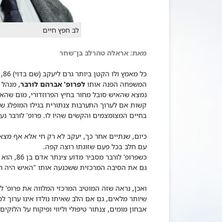
לב חפץ חיים
מאת: ​אראלה טהרלב בן־שחר
כל
המשפחה הפנה אותו
לפרופ' אברהם לורבר
, מנהל 
נמצא שהאיש סובל מחור בחיץ הפרוזדורי, מום שהאיש
קשות אם לערוך התערבות צנתורית בגילו המופלג ש
בחיים המצומצמים והקשים שהיו לו. פרופ' לורבר נעת
כיום, שנתיים אחר כך, יעקב לא רק חי אלא אף מצא 
עם חלב בכל פעם שזוגתו רוצה קפה.
כשפרופ' ל
גם את הסיבה המרכזית ששכנעה אותו "האיש היה חפץ 
ואכן, נראה שזה המוטיב המרכזי המלווה את פרופ' ל
שיותר מלאים, גם אם הלב שאיתו נולדו אינו ערוך לכ
אבחון מומים, צנתור טיפולי וליווי ופיקוח על הלוקים