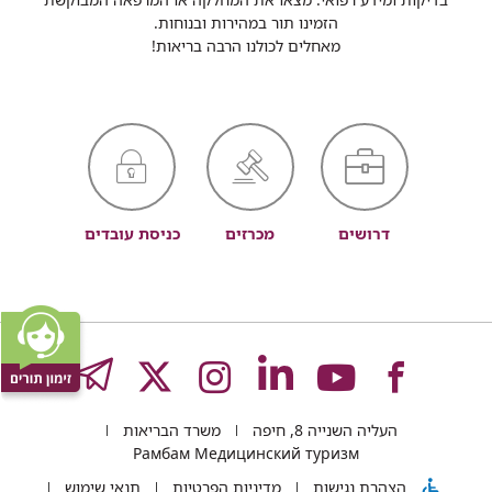
הזמינו תור במהירות ובנוחות.
מאחלים לכולנו הרבה בריאות!
דרושים
מכרזים
כניסת עובדים
לעמוד
לעמוד
לעמוד
לעמוד
לעמוד
GRAM
העליה השנייה 8, חיפה
משרד הבריאות
של
של
של
של
של
Рамбам Медицинский туризм
הצהרת נגישות
מדיניות הפרטיות
תנאי שימוש