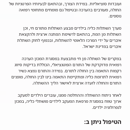
ועובדות סוציאליות. במידת הצורך, ובהתאם לבעיותיו הפרטניות של
החולה, מעורבים בהערכה ובטיפול גם מומחים מתחומי רפואה
נוספים.
מערך השתלות כליה בילדים מבצע השתלות מתורם חי, וכן
השתלות מן המת, בהתאם לרשימת המתנה ארצית ולהקצאת
איברים על ידי המרכז הלאומי להשתלות, ובכפוף לחוק השתלת
איברים במדינת ישראל.
במקרים של השתלה מן חי מתבצעת במסגרת המכון הערכה
רפואית מדוקדקת של התורם הפוטנציאלי, הכוללת בדיקות סיווג
רקמות התאמה בין החולה לתורם. במידה והתורם נמצא כשיר
רפואית לתרומת כליה ומתקיימת התאמה בינו לבין החולה, מופנים
התורם והחולה לועדה ארצית לאישור הליך ההשתלה.
לאחר ניתוח ההשתלה וההחלמה ממנו, עוברים הילדים למעקב
ארוך טווח במסגרת מרפאת המעקב לילדים מושתלי כליה, במכון
לנפרולוגיה ילדים.
הטיפול ניתן ב: