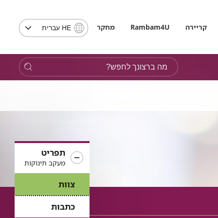
בחירת
קריירה
Rambam4U
מחקר
HE עברית
שפה
-
שים
מה
לב,
ברצונך
בבחירת
לחפש?
שפה
תועבר
לאתר
בשפה
המבוקשת
תפריט
מעקב תינוקות
צוות
כתבות