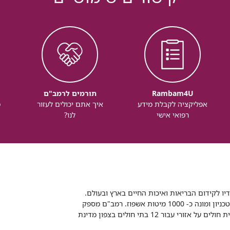
Rambam4U
תורמים לרמב"ם
אפליקציה לקבלת מידע
איך אתם יכולים לעזור
מ
רפואי אישי
לנו?
דיו לקידום הבריאות ואיכות החיים בארץ ובעולם.
רמב"ם הוא בית חולים ממשלתי אקדמי, המסונף לפקולטה לרפואה של הטכניון ומונה כ- 1000 מיטות אשפוז. רמב"ם מספק
שירותי רפואה לכ-2,700,000 תושבים, צה"ל וכוחות הביטחון, ומשמש כבית חולים על אזורי עבור 12 בתי חולים בצפון מדינת