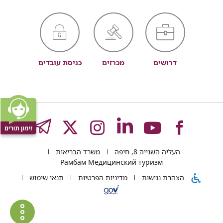
דרושים
מכרזים
כניסת עובדים
לעמוד
לעמוד
לעמוד
לעמוד
לעמוד
GRAM
העליה השנייה 8, חיפה
משרד הבריאות
של
של
של
של
של
Рамбам Медицинский туризм
הצהרת נגישות
מדיניות הפרטיות
תנאי שימוש
רמב"ם
רמב"ם
רמב"ם
רמב"ם
רמב"ם