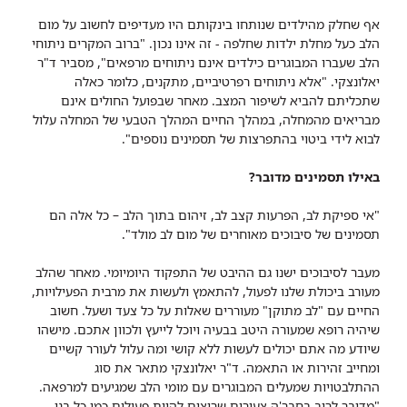
אף שחלק מהילדים שנותחו בינקותם היו מעדיפים לחשוב על מום
הלב כעל מחלת ילדות שחלפה - זה אינו נכון. "ברוב המקרים ניתוחי
הלב שעברו המבוגרים כילדים אינם ניתוחים מרפאים", מסביר ד"ר
יאלונצקי. "אלא ניתוחים רפרטיביים, מתקנים, כלומר כאלה
שתכליתם להביא לשיפור המצב. מאחר שבפועל החולים אינם
מבריאים מהמחלה, במהלך החיים המהלך הטבעי של המחלה עלול
לבוא לידי ביטוי בהתפרצות של תסמינים נוספים".
באילו תסמינים מדובר?
"אי ספיקת לב, הפרעות קצב לב, זיהום בתוך הלב – כל אלה הם
תסמינים של סיבוכים מאוחרים של מום לב מולד".
מעבר לסיבוכים ישנו גם ההיבט של התפקוד היומיומי. מאחר שהלב
מעורב ביכולת שלנו לפעול, להתאמץ ולעשות את מרבית הפעילויות,
החיים עם "לב מתוקן" מעוררים שאלות על כל צעד ושעל. חשוב
שיהיה רופא שמעורה היטב בבעיה ויוכל לייעץ ולכוון אתכם. מישהו
שיודע מה אתם יכולים לעשות ללא קושי ומה עלול לעורר קשיים
ומחייב זהירות או התאמה. ד"ר יאלונצקי מתאר את סוג
ההתלבטויות שמעלים המבוגרים עם מומי הלב שמגיעים למרפאה.
"מדובר לרוב בחבר'ה צעירים שרוצים להיות פעילים כמו כל בני