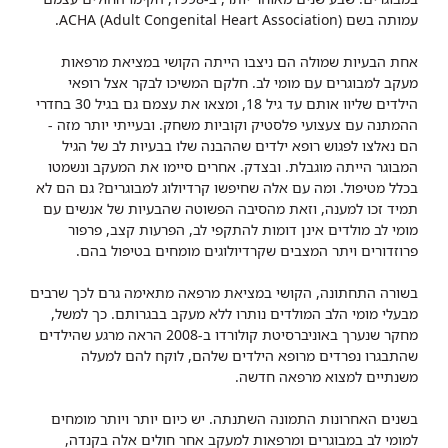
עמותה בשם ACHA (Adult Congenital Heart Association).
אחת הבעיות שמולה הם ניצבו הייתה הקושי במציאת מרפאות
מעקב למבוגרים עם מומי לב. חלקם המשיכו לבקר אצל רופאי
הילדים שליוו אותם עד גיל 18, ומצאו את עצמם גם בגיל 30 בחדרי
ההמתנה עם צעצועי פלסטיק וקוביות משחק. ובעייתי יותר מזה -
הם נאלצו לפגוש רופא ילדים שההבנה שלו בבעיות לב של הגיל
המבוגר הייתה מוגבלת. ובצדק. אחרים סיימו את המעקב ונשמטו
בכלל מטיפול. ומה עם אלה שחיפשו קרדיולוג למבוגרים? גם הם לא
תמיד זכו למענה, וזאת מהסיבה הפשוטה שהבעיות של אנשים עם
מומי לב מולדים אינן דומות להתקפי לב, הפרעות קצב, פרפור
פרוזדורים ויתר המצבים שקרדיולוגים מומחים בטיפול בהם.
בשורה התחתונה, הקושי במציאת מרפאה מתאימה גרם לכך שרבים
מבעלי מומי הלב המולדים נותרו ללא מעקב בבגרותם. כך למשל,
מחקר שנערך באוניברסיטת קולורדו ב-2008 הראה מרגע שהילדים
שהתבגרו נפרדים מרופא הילדים שלהם, לוקח להם למעלה
משנתיים למצוא מרפאה חדשה.
בשנים האחרונות התמונה השתנתה. יש כיום יותר ויותר מומחים
למומי לב במבוגרים ומרפאות למעקב אחר חולים אלה בקנדה,