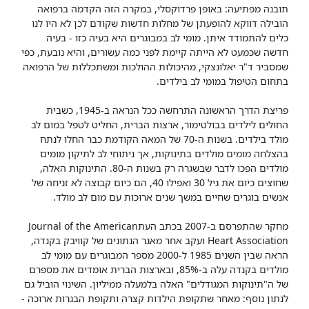
תובנה מפתיעה: באופן פרדוקסלי, במקרה הזה הקדמה ברפואה
הובילה דווקא להופעתן של מחלות חדשות שקודם לכן לא היו לנו
כלים להתמודד איתן. מומי לב במבוגרים היא בעיה כזו - בעיה
חדשה שכמעט לא הייתה קיימת לפני כמה עשורים, והיא נובעת, כפי
שמסביר ד"ר יאלונצקי, מהיכולות ההולכות ומשתכללות של הרפואה
בתחום הטיפול במומי לב בילדים.
פריצת הדרך הראשונה התרחשה ככל הנראה ב-1945, כשבית
החולים לילדים בבולטימור, ארצות הברית, החליט לטפל במום לב
מולד בילדים. בשנות ה-70 של המאה הקודמת כבר החלו לנתח
בהצלחה מומים מולדים בתינוקות, אך ניתוחי לב לתיקון מומים
מולדים הפכו לדבר שבשגרה רק בשנות ה-80. התינוקות האלה,
שחוצים כיום את גיל 30 ואפילו 40, הם כיום קבוצה לא זניחה של
אנשים בוגרים שחיים במשך שנים ארוכות עם מום לב מולד.
מחקר שהתפרסם ב-2007 בכתב העתJournal of the American
Heart Association ועקב אחר מאגר הנתונים של קוויבק בקנדה,
הראה שבין השנים 1985 ל-2000 מספר המבוגרים עם מומי לב
מולדים בקנדה עלה ב-85%, ובארצות הברית אומדים את מספרם
של ה"תינוקות המגודלים" האלה בלמעלה ממיליון. השינוי הוביל גם
לנתון נוסף: מאחר שתקופת הילדות קצרה ותקופת הבגרות ארוכה -