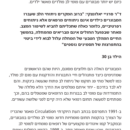
כיום יש יותר מבוגרים עם מומי לב מולדים מאשר ילדים.
ד"ר סרגיי יאלונצקי: "ברוב המקרים ניתוחי הלב שעברו
המבוגרים כילדים אינם ניתוחים מרפאים אלא ניתוחים
רפרטיביים, כלומר כאלה שתכליתם להביא לשיפור המצב.
מאחר שבפועל החולים אינם מבריאים מהמחלה, בהמשך
החיים המהלך הטבעי של המחלה עלול לבוא לידי ביטוי
בהתפרצות של תסמינים נוספים"
הילד בן 30
המבוגרים האלה הם חלוצים מסוגם, היות שהם הראשונים
שמדגימים כיצד מתנהלים חיי התבגרות והזדקנות עם מום לב מולד,
כמו למשל מתי פג תוקפו של ניתוח לב פתוח שנעשה בינקות. והם
לא לבד בדרכם - יחד איתם מפלסים את הדרך הלא סלולה של
התמודדות עם מומי לב בבגרות גם הרופאים שמטפלים בהם, וכך
מפתחים למעשה תחום רפואי שלא היה קיים לפני שלושה עשורים.
ב-1991 התפרסם בכתב העת היוקרתי Circulation מאמר שהכריז
על הצורך בהקמת תחום מומחיות חדש: מומי לב מולדים במבוגרים,
ובמקביל קמו איגודים מקצועיים של רופאים מומחים למומי לב
במבוגרים. שבע שנים מאוחר יותר, ב-1998, הקימו החולים עצמם