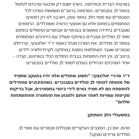
בארצות הברית ובאירופה. בארץ ישנם רק ארבעה מרכזים לטיפול
במומי לב במבוגרים. המרפאה ברמב"ם משמשת כמרכז לכל
המבוגרים עם מומי הלב באזור צפון, ויש בה לא רק רופאים
המתמחים בתחום אלא גם אמצעי הדמיה משוכללים. הרופאים
שעובדים ביחידה מאומנים בצנתורים אבחוניים וטיפולים בתחום
מומי לב מולדים ועובדים בשיתוף פעולה עם כירורגים המתמחים
במומי לב מולדים. את המרכז מנהל כאמור ד"ר יאלונצקי, קרדיולוג
מבוגרים שעבר השתלמות נוספת במחלקה לקרדריולוגיה ילדים
ברמב"ם, וכן תת-התמחות בבבית החולים הכלי בטורונטו, קנדה -
אחד המרכזים הגדולים בעולם למומי לב מולדים במבוגרים.
ד"ר סרגיי יאלונצקי: "חשוב שחולים אלה יהיו במעקב מתמיד
של מומחה למומי לב מולדים במבוגרים. כשהסיבוכים מתחילים
להתפתח הם לא תמיד באים לידי ביטוי בתסמינים, אבל בדיקות
מקיפות עשויות לאתר אותם ולמנוע את ההחמרה וההתפתחות
שלהם"​
במשעולי הלב המתוקן
מהם, אם כן, המצבים העיקריים שבגללם מבוגרים עם מומי לב
מולדים צריכים מעקב?