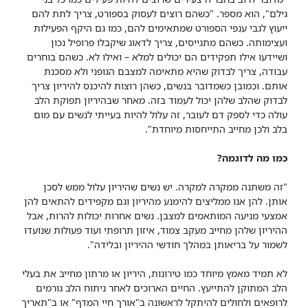
גילם", הוא מספר. "כשהם רוצים לעסוק בספורט, צריך לתת להם
ייעוץ לגבי ענפי הספורט שמתאימים להם, כמו גם היקף הפעילות
ועצימותה. כשהם מתגייסים, צריך לדאוג שיקבלו פרופיל נכון
ושיידעו אילו תפקידים הם יכולים למלא – ואילו לא. כשהם בוחרים
עבודה, צריך לבדוק שהיא מתאימה למצבם הגופני ולא מסכנת
אותם. וכמובן כשמדובר בנשים, כשהן רוצות להיכנס להיריון צריך
לבדוק שהלב שלהן יכול לעמוד בזה. מאחר שבהיריון תפוקת הלב
עולה כדי לספק דם לעובר, זה עלול להיות בעייתי לנשים עם מום
בלב ולכן מחייב התייחסות מיוחדת".
כמו מה לדוגמה?
"זה משתנה ממקרה למקרה. יש נשים שהיריון עלול ממש לסכן
אותן. להן אנו ממליצים להימנע מהיריון וגם מקפידים להתאים להן
אמצעי מניעה המותאמים למצבן. נשים אחרות יכולות להרות, אבל
ההיריון שלהן מחייב מעקב צמוד, איזון תרופתי ועוד פעולות שנועדו
לשמור על בריאותן במהלך חודשי ההיריון ובלידה".
לא תמיד מאמץ מיוחד כמו טירונות, היריון או מרתון מחייב את בעלי
הלב המתוקן להתייעץ. החיים הארוכים לאחר ניתוח הלב גורמים
לרופאים ולחולים להיתקל לראשונה ב"אורך חיי המדף" או ב"תאריך