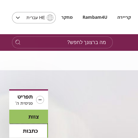
בחירת
קריירה
Rambam4U
מחקר
HE עברית
שפה
-
שים
מה
לב,
ברצונך
בבחירת
לחפש?
שפה
תועבר
לאתר
בשפה
המבוקשת
תפריט
פנימית ה'
צוות
כתבות