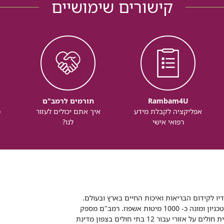
קישורים שימושיים
Rambam4U
תורמים לרמב"ם
אפליקציה לקבלת מידע
איך אתם יכולים לעזור
מ
רפואי אישי
לנו?
דיו לקידום הבריאות ואיכות החיים בארץ ובעולם.
רמב"ם הוא בית חולים ממשלתי אקדמי, המסונף לפקולטה לרפואה של הטכניון ומונה כ- 1000 מיטות אשפוז. רמב"ם מספק
שירותי רפואה לכ-2,700,000 תושבים, צה"ל וכוחות הביטחון, ומשמש כבית חולים על אזורי עבור 12 בתי חולים בצפון מדינת