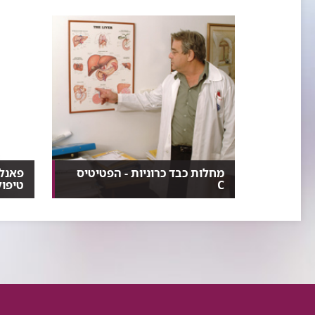
הן מכונות 'התרופות של המאה ה-21', והיו אף שהציעו (...
מחלות כבד כרוניות - הפטיטיס
פאנל 
C
טיפול
רוב האנשים הנושאים בכבד שלהם
חמישה
את נגיף 'הפטיטיס C' א...
בכאב ב