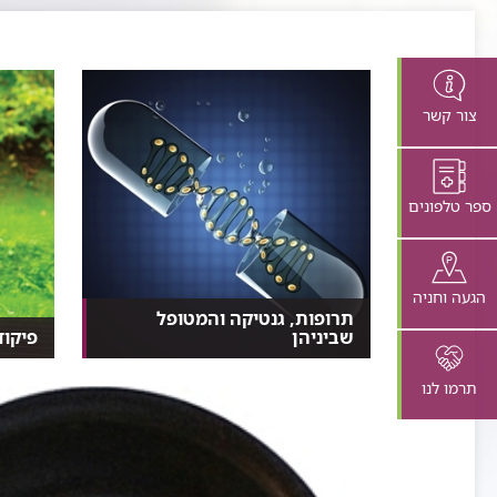
צור קשר
ספר טלפונים
הגעה וחניה
תרופות, גנטיקה והמטופל
שביניהן
פיקוד
תשכחו ממינון תרופתי על סמך גובה,
למה ה
מין ומשקל ותכירו...
אותנו 
תרמו לנו