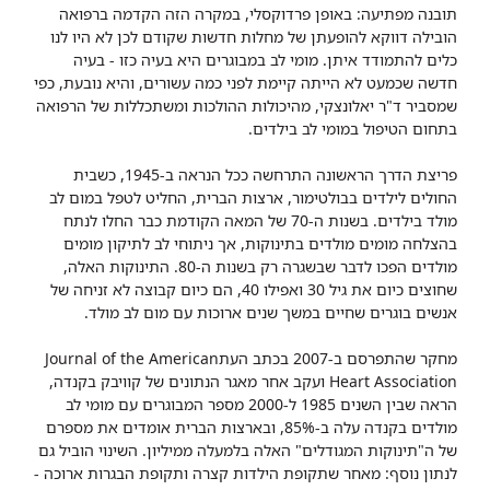
תובנה מפתיעה: באופן פרדוקסלי, במקרה הזה הקדמה ברפואה
הובילה דווקא להופעתן של מחלות חדשות שקודם לכן לא היו לנו
כלים להתמודד איתן. מומי לב במבוגרים היא בעיה כזו - בעיה
חדשה שכמעט לא הייתה קיימת לפני כמה עשורים, והיא נובעת, כפי
שמסביר ד"ר יאלונצקי, מהיכולות ההולכות ומשתכללות של הרפואה
בתחום הטיפול במומי לב בילדים.
פריצת הדרך הראשונה התרחשה ככל הנראה ב-1945, כשבית
החולים לילדים בבולטימור, ארצות הברית, החליט לטפל במום לב
מולד בילדים. בשנות ה-70 של המאה הקודמת כבר החלו לנתח
בהצלחה מומים מולדים בתינוקות, אך ניתוחי לב לתיקון מומים
מולדים הפכו לדבר שבשגרה רק בשנות ה-80. התינוקות האלה,
שחוצים כיום את גיל 30 ואפילו 40, הם כיום קבוצה לא זניחה של
אנשים בוגרים שחיים במשך שנים ארוכות עם מום לב מולד.
מחקר שהתפרסם ב-2007 בכתב העתJournal of the American
Heart Association ועקב אחר מאגר הנתונים של קוויבק בקנדה,
הראה שבין השנים 1985 ל-2000 מספר המבוגרים עם מומי לב
מולדים בקנדה עלה ב-85%, ובארצות הברית אומדים את מספרם
של ה"תינוקות המגודלים" האלה בלמעלה ממיליון. השינוי הוביל גם
לנתון נוסף: מאחר שתקופת הילדות קצרה ותקופת הבגרות ארוכה -