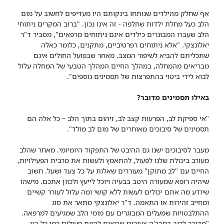
אף שחלק מהילדים שנותחו בינקותם היו מעדיפים לחשוב על מום
הלב כעל מחלת ילדות שחלפה - זה אינו נכון. "ברוב המקרים ניתוחי
הלב שעברו המבוגרים כילדים אינם ניתוחים מרפאים", מסביר ד"ר
יאלונצקי. "אלא ניתוחים רפרטיביים, מתקנים, כלומר כאלה
שתכליתם להביא לשיפור המצב. מאחר שבפועל החולים אינם
מבריאים מהמחלה, במהלך החיים המהלך הטבעי של המחלה עלול
לבוא לידי ביטוי בהתפרצות של תסמינים נוספים".
באילו תסמינים מדובר?
"אי ספיקת לב, הפרעות קצב לב, זיהום בתוך הלב – כל אלה הם
תסמינים של סיבוכים מאוחרים של מום לב מולד".
מעבר לסיבוכים ישנו גם ההיבט של התפקוד היומיומי. מאחר שהלב
מעורב ביכולת שלנו לפעול, להתאמץ ולעשות את מרבית הפעילויות,
החיים עם "לב מתוקן" מעוררים שאלות על כל צעד ושעל. חשוב
שיהיה רופא שמעורה היטב בבעיה ויוכל לייעץ ולכוון אתכם. מישהו
שיודע מה אתם יכולים לעשות ללא קושי ומה עלול לעורר קשיים
ומחייב זהירות או התאמה. ד"ר יאלונצקי מתאר את סוג
ההתלבטויות שמעלים המבוגרים עם מומי הלב שמגיעים למרפאה.
"מדובר לרוב בחבר'ה צעירים שרוצים להיות פעילים כמו כל בני