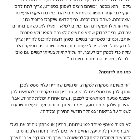
גילם", הוא מספר. "כשהם רוצים לעסוק בספורט, צריך לתת להם
ייעוץ לגבי ענפי הספורט שמתאימים להם, כמו גם היקף הפעילות
ועצימותה. כשהם מתגייסים, צריך לדאוג שיקבלו פרופיל נכון
ושיידעו אילו תפקידים הם יכולים למלא – ואילו לא. כשהם בוחרים
עבודה, צריך לבדוק שהיא מתאימה למצבם הגופני ולא מסכנת
אותם. וכמובן כשמדובר בנשים, כשהן רוצות להיכנס להיריון צריך
לבדוק שהלב שלהן יכול לעמוד בזה. מאחר שבהיריון תפוקת הלב
עולה כדי לספק דם לעובר, זה עלול להיות בעייתי לנשים עם מום
בלב ולכן מחייב התייחסות מיוחדת".
כמו מה לדוגמה?
"זה משתנה ממקרה למקרה. יש נשים שהיריון עלול ממש לסכן
אותן. להן אנו ממליצים להימנע מהיריון וגם מקפידים להתאים להן
אמצעי מניעה המותאמים למצבן. נשים אחרות יכולות להרות, אבל
ההיריון שלהן מחייב מעקב צמוד, איזון תרופתי ועוד פעולות שנועדו
לשמור על בריאותן במהלך חודשי ההיריון ובלידה".
לא תמיד מאמץ מיוחד כמו טירונות, היריון או מרתון מחייב את בעלי
הלב המתוקן להתייעץ. החיים הארוכים לאחר ניתוח הלב גורמים
לרופאים ולחולים להיתקל לראשונה ב"אורך חיי המדף" או ב"תאריך