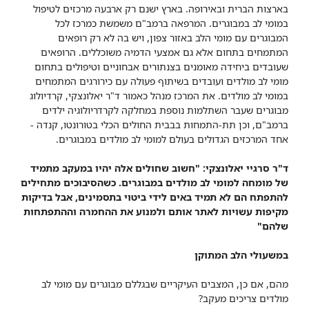
בארצות הברית ובאירופה. בארץ ישנם רק ארבעה מרכזים לטיפול
במומי לב במבוגרים. המרפאה ברמב"ם משמשת כמרכז לכל
המבוגרים עם מומי הלב באזור צפון, ויש בה לא רק רופאים
המתמחים בתחום אלא גם אמצעי הדמיה משוכללים. הרופאים
שעובדים ביחידה מאומנים בצנתורים אבחוניים וטיפולים בתחום
מומי לב מולדים ועובדים בשיתוף פעולה עם כירורגים המתמחים
במומי לב מולדים. את המרכז מנהל כאמור ד"ר יאלונצקי, קרדיולוג
מבוגרים שעבר השתלמות נוספת במחלקה לקרדריולוגיה ילדים
ברמב"ם, וכן תת-התמחות בבבית החולים הכלי בטורונטו, קנדה -
אחד המרכזים הגדולים בעולם למומי לב מולדים במבוגרים.
ד"ר סרגיי יאלונצקי: "חשוב שחולים אלה יהיו במעקב מתמיד
של מומחה למומי לב מולדים במבוגרים. כשהסיבוכים מתחילים
להתפתח הם לא תמיד באים לידי ביטוי בתסמינים, אבל בדיקות
מקיפות עשויות לאתר אותם ולמנוע את ההחמרה וההתפתחות
שלהם"​
במשעולי הלב המתוקן
מהם, אם כן, המצבים העיקריים שבגללם מבוגרים עם מומי לב
מולדים צריכים מעקב?