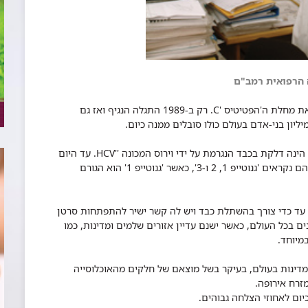
ה הרפואית רמב"ם
קשה להאמין, אבל עד לפני 17 שנים כלל לא הכירו את מחלת ה'הפטיטיס 'C. רק ב-1989 התגלה הנגיף ואז גם
'הפטיטיס 'C, המוכרת יותר כמחלת הצהבת מסוג C, הינה דלקת בכבד הנגרמת על ידי וירוס המכונה ''HCV. עד היום
תוארו כ- 6 סוגים שונים של הוירוס, והשכיחים מביניהם נקראים 'גנוטייפ 1, 2 ו-3', כאשר 'גנוטייפ 1' הוא הגורם
 עד כדי צורך בהשתלת כבד ויש לה קשר ישיר להתפתחות סרטן
 בכל העולם, כאשר ישנם עדיין אזורים שלמים ומדינות, כמו
מיוחד.
דינות בעולם, בעיקר בשל מוצאם של חלקים מהאוכלוסייה
זרח אירופה.