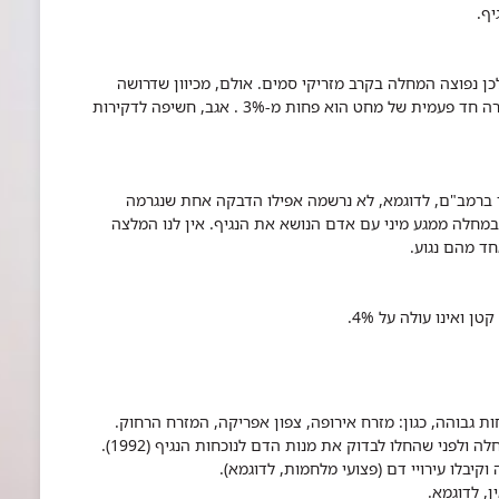
ף.
לכן נפוצה המחלה בקרב מזריקי סמים. אולם, מכיוון שדרושה
כמות גדולה של דם להדבקה, הסיכוי להדבקה מדקירה חד פעמית של מחט הוא פחות מ-3% . אגב, חשיפה לדקירות
ד ברמב"ם, לדוגמא, לא נרשמה אפילו הדבקה אחת שנגרמה
עדיין קיים סיכוי של כ- 3% להדבקה במחלה ממגע מיני עם אדם הנושא את הנגיף. אין לנו המלצה
חד מהם נגוע.
 ואינו עולה על 4%.
גבוהה, כגון: מזרח אירופה, צפון אפריקה, המזרח הרחוק.
ולפני שהחלו לבדוק את מנות הדם לנוכחות הנגיף (1992).
יבלו עירויי דם (פצועי מלחמות, לדוגמא).
, לדוגמא.