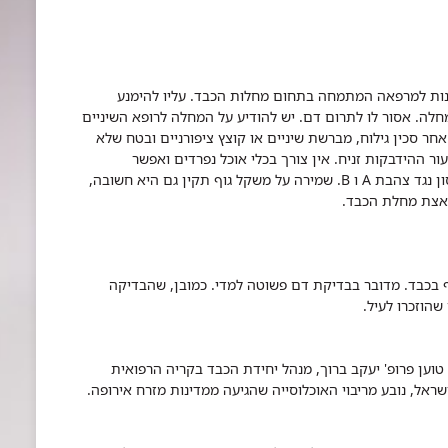
פנות למרפאה המתמחה בתחום מחלות הכבד. עליו להימנע
לה. אסור לו לתרום דם. יש להודיע על המחלה לרופא השיניים
חר סכין גילוח, מברשת שיניים או קוצץ ציפורניים ובטח שלא
ור ההידבקות זניח. אין צורך בכלי אוכל נפרדים ואפשר
להתנשק ללא חשש להדבקה. כמו כן, רצוי לקבל חיסון נגד צהבת A ו B. שמירה על משקל גוף תקין גם היא חשובה,
גיף בכבד. מדובר בבדיקת דם פשוטה למדי. כמובן, שהבדיקה
הוזכרו לעיל.
וען פרופ' יעקב ברוך, מנהל יחידת​ הכבד בקריה הרפואית
ם, "מספרם הגבוה של החולים בהפטיטיס C בישראל, נובע מריבוי האוכלוסייה שהגיעה ממדינות מזרח אירופה.