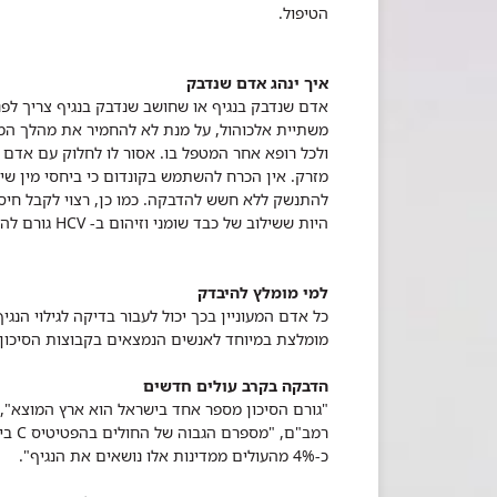
הטיפול.
איך ינהג אדם שנדבק
אדם שנדבק בנגיף או שחושב שנדבק בנגיף צריך ל
משתיית אלכוהול, על מנת לא להחמיר את מהלך המח
ולכל רופא אחר המטפל בו. אסור לו לחלוק עם אדם א
מזרק. אין הכרח להשתמש בקונדום כי ביחסי מין שיע
היות ששילוב של כבד שומני וזיהום ב- HCV גורם להאצת מחלת הכבד.
למי מומלץ להיבדק
כל אדם המעוניין בכך יכול לעבור בדיקה לגילוי הנ
מומלצת במיוחד לאנשים הנמצאים בקבוצות הסיכון ש
הדבקה בקרב עולים חדשים
"גורם הסיכון מספר אחד בישראל הוא ארץ המוצא", ט
רמב"
כ-4% מהעולים ממדינות אלו נושאים את הנגיף".