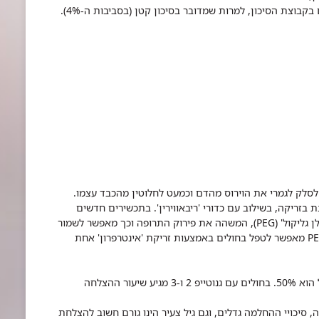
קבוצת הסיכון, למרות שמדובר בסיכון קטן (בסביבות ה-4%).
לסלק לגמרי את הוירוס מהדם וכמעט לחלוטין מהכבד עצמו.
 בזריקה, בשילוב עם כדורי 'ריבאווירין'. בתכשירים חדשים
יותר קשרו את ה'אינטרפרון' לחומר הנקרא 'פוליאתילן גליקול' (PEG), המשהה את פירוק התרופה וכך מאפשר לשמור
על רמות גבוהות שלה בדם לאורך זמן. הקישור ל- PEG מאפשר לטפל בחולים באמצעות זריקת 'אינטרפרון' אחת
בהפטיטיס C מסוג 'גנוטייפ 1', שיעור הצלחת הטיפול הוא 50%. בחולים עם גנוטייפ 2 ו-3 מגיע שיעור ההצלחה
 סיכויי ההחלמה גדלים, וגם גיל צעיר הינו גורם חשוב להצלחת