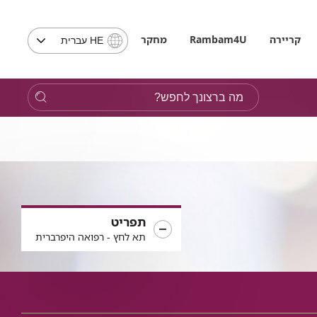
בחירת
קריירה
Rambam4U
מחקר
HE עברית
שפה
-
שים
מה
לב,
ברצונך
בבחירת
לחפש?
שפה
תועבר
לאתר
בשפה
המבוקשת
תפריט
תא לחץ - רפואה היפרברית