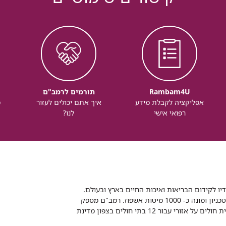
Rambam4U
תורמים לרמב"ם
אפליקציה לקבלת מידע
איך אתם יכולים לעזור
מ
רפואי אישי
לנו?
דיו לקידום הבריאות ואיכות החיים בארץ ובעולם.
רמב"ם הוא בית חולים ממשלתי אקדמי, המסונף לפקולטה לרפואה של הטכניון ומונה כ- 1000 מיטות אשפוז. רמב"ם מספק
שירותי רפואה לכ-2,700,000 תושבים, צה"ל וכוחות הביטחון, ומשמש כבית חולים על אזורי עבור 12 בתי חולים בצפון מדינת