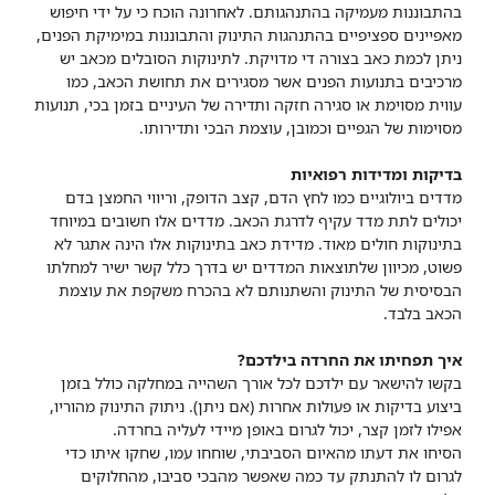
בהתבוננות מעמיקה בהתנהגותם. לאחרונה הוכח כי על ידי חיפוש
מאפיינים ספציפיים בהתנהגות התינוק והתבוננות במימיקת הפנים,
ניתן לכמת כאב בצורה די מדויקת. לתינוקות הסובלים מכאב יש
מרכיבים בתנועות הפנים אשר מסגירים את תחושת הכאב, כמו
עווית מסוימת או סגירה חזקה ותדירה של העיניים בזמן בכי, תנועות
מסוימות של הגפיים וכמובן, עוצמת הבכי ותדירותו.
בדיקות ומדידות רפואיות
מדדים ביולוגיים כמו לחץ הדם, קצב הדופק, וריווי החמצן בדם
יכולים לתת מדד עקיף לדרגת הכאב. מדדים אלו חשובים במיוחד
בתינוקות חולים מאוד. מדידת כאב בתינוקות אלו הינה אתגר לא
פשוט, מכיוון שלתוצאות המדדים יש בדרך כלל קשר ישיר למחלתו
הבסיסית של התינוק והשתנותם לא בהכרח משקפת את עוצמת
הכאב בלבד.
איך תפחיתו את החרדה בילדכם?
בקשו להישאר עם ילדכם לכל אורך השהייה במחלקה כולל בזמן
ביצוע בדיקות או פעולות אחרות (אם ניתן). ניתוק התינוק מהוריו,
אפילו לזמן קצר, יכול לגרום באופן מיידי לעליה בחרדה.
הסיחו את דעתו מהאיום הסביבתי, שוחחו עמו, שחקו איתו כדי
לגרום לו להתנתק עד כמה שאפשר מהבכי סביבו, מהחלוקים