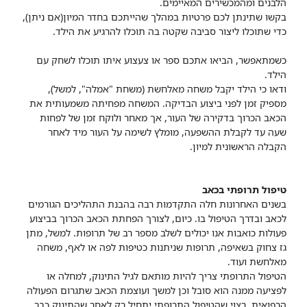
הלבנים ומהמכשירים המאיימים.
בקשו שתינתן לכם פרטיות במהלך שהייתכם בחדר המיון(אם ניתן),
כדי שתוכלו ליצור סביבה שקטה בה תוכלו להרגיע את הילד.
כשמתאפשר, הביאו אתכם ספר או צעצוע איתו תוכלו לשחק עם
הילד.
ודאו כי הילד יקבל משחה מאלחשת (משחת "אמלה", למשל),
מספיק זמן לפני ביצוע הבדיקה. המשחה מפחיתה משמעותית את
הכאב הכרוך בדקירה של העור, אך מאחר ולוקח זמן של לפחות
שעה עד לקבלת ההשפעה, מומלץ לשימה על העור מיד לאחר
הקבלה הראשונית למיון.
טיפול תרופתי בכאב
בשנים האחרונות חלה התקדמות רבה בהבנת התהליכים הגורמים
לכאב ובדרך הטיפול בו. כיום, לצורך הפחתת הכאב הכרוך בביצוע
פעולות כואבות אנו יכולים לשלב מספר רב של תרופות. למשל, מתן
גז צחוק בשאיפה, תרופות שניתנות כטיפות לפה או לאף, משחה
מאלחשת ועוד.
הטיפול התרופתי צריך להיות מותאם לגיל התינוק, למחלה או
לפציעה ממנה הוא סובל וכן למשך ועוצמת הכאב שתגרום הפעולה
הרפואית. רצוי שהטיפול התרופתי יתחיל רק לאחר שהתינוק כבר