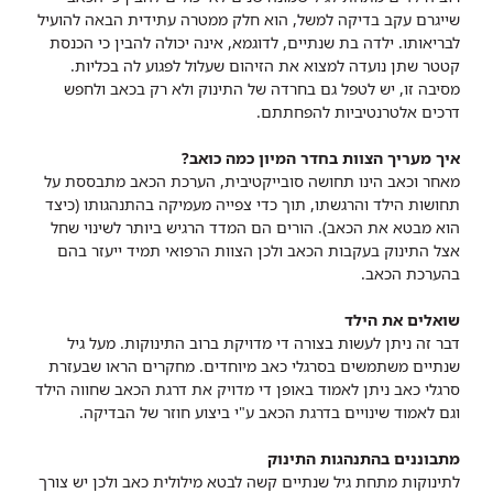
שייגרם עקב בדיקה למשל, הוא חלק ממטרה עתידית הבאה להועיל
לבריאותו. ילדה בת שנתיים, לדוגמא, אינה יכולה להבין כי הכנסת
קטטר שתן נועדה למצוא את הזיהום שעלול לפגוע לה בכליות.
מסיבה זו, יש לטפל גם בחרדה של התינוק ולא רק בכאב ולחפש
דרכים אלטרנטיביות להפחתתם.
איך מעריך הצוות בחדר המיון כמה כואב?
מאחר וכאב הינו תחושה סובייקטיבית, הערכת הכאב מתבססת על
תחושות הילד והרגשתו, תוך כדי צפייה מעמיקה בהתנהגותו (כיצד
הוא מבטא את הכאב). הורים הם המדד הרגיש ביותר לשינוי שחל
אצל התינוק בעקבות הכאב ולכן הצוות הרפואי תמיד ייעזר בהם
בהערכת הכאב.
שואלים את הילד
דבר זה ניתן לעשות בצורה די מדויקת ברוב התינוקות. מעל גיל
שנתיים משתמשים בסרגלי כאב מיוחדים. מחקרים הראו שבעזרת
סרגלי כאב ניתן לאמוד באופן די מדויק את דרגת הכאב שחווה הילד
וגם לאמוד שינויים בדרגת הכאב ע"י ביצוע חוזר של הבדיקה.
מתבוננים בהתנהגות התינוק
לתינוקות מתחת גיל שנתיים קשה לבטא מילולית כאב ולכן יש צורך