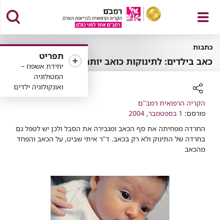
פתח
כתבות
תפריט
כאב בילדים: לתינוקות כואב יותר
יחידת אשפוז –
המטולוגיה
ואונקולוגיה ילדים
תפריט
רכיב
הקריה הרפואית רמב"ם
שיתוף
פורסם:
1 בספטמבר, 2004
החרדה מפחיתה את סף הכאב ומגבירה את הסבל ולכן יש לטפל גם
בחרדה של התינוק ולא רק בכאב. ד"ר איתי שביט, על הכאב והפחד
מהכאב