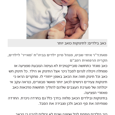
כאב בילדים: לתינוקות כואב יותר
מאת:ד"ר איתי שביט, מנהל מיון ילדים בביה"ח 'מאייר' לילדים,
הקריה הרפואית רמב"ם
כאב מוגדר כתחושה סובייקטיבית לא נעימה הנובעת מפציעה או
ממחלה ויכולה לגרום לסבל ניכר אצל התינוק או הילד. כל תינוק חש
כאב וכל תינוק חווה את הכאב באופן ייחודי לו. מחקרים הראו כי
תינוקות צעירים רגישים לכאב יותר מאשר מבוגרים, כנראה עקב אי
יכולתה של מערכת העצבים שלהם להוליך תחושות מדכאות כאב
מאזורי הפציעה.
בתינוקות ובילדים הכאב מלווה בדרך כלל גם בחרדה ניכרת. החרדה
מפחיתה את סף הכאב ולכן מגבירה את הסבל.
רוב הילדים מתחת לגיל שמונה שנים לא יכולים להבין כי הכאב