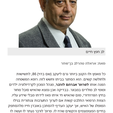
לב חפץ חיים
מאת: ​אראלה טהרלב בן־שחר
כל מאמץ ולו הקטן ביותר גרם ליעקב (שם בדוי) 86, לתשישות
ולחולשה קשים. הוא הסתגר בביתו וחשש לזוז. רופא המשפחה
הפנה אותו
לפרופ' אברהם לורבר
, מנהל המכון לקרדיולוגיה ילדים
ומומי לב מולדים במבוגר. בבדיקה אכן נמצא שהאיש סובל מחור
בחיץ הפרוזדורי, מום שהאיש חי איתו מאז לידתו מבלי שידע עליו.
הצוות הרפואי התלבט קשות אם לערוך התערבות צנתורית בגילו
המופלג של האיש, אך יעקב העדיף להסתכן באובדן חייו מלהסתפק
בחיים המצומצמים והקשים שהיו לו. פרופ' לורבר נעתר לו ועשה לו