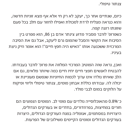
צנתור טיפולי.
כיום, שנתיים אחר כך, יעקב לא רק חי אלא אף מצא זוגיות חדשה,
והוא כנראה מצליח לרדת למכולת ואפילו לחזור עם חלב בכל פעם
שזוגתו רוצה קפה.
כשפרופ' לורבר מסביר מדוע צינתר אדם בן 86, הוא מפרט בין
הסיבות את הקושי והסבל שהמום גרם ליעקב, אבל גם את הסיבה
המרכזית ששכנעה אותו "האיש היה חפץ חיים"! הוא אומר וזיק ניצת
בעיניו.
ואכן, נראה שזה המוטיב המרכזי המלווה את פרופ' לורבר בעבודתו.
להבטיח לאנשים חפצי חיים יחיו חיים כמה שיותר מלאים, גם אם
הלב שאיתו נולדו אינו ערוך לכמות החיוניות שנפשם מעוניינת או
יכולה לה. עבודתו כוללת אבחון מומים, צנתור טיפולי וליווי ופיקוח
על הלוקים במום לבבי מולד.
כ־0.8% מהאוכלוסייה נולדים עם מומי לב. המומים הנפוצים הם
חורים במחיצות, בפרוזדורים, בחדרים או בעורקים הגדולים,
היצרויות במסתמים, אנומליה במנח העורקים הגדולים, היצרות
בעורקים הגדולים ומומים הקיימים משילובים של הפרעות.