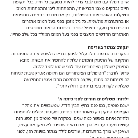
אדם הנולד עם מום לבבי צריך להיות במעקב כל חייו. בכל תקופת
חיים נבדקים מצבו הבריאותי, התפתחות ליבו והתפתחות המום
ונשקלות האפשרויות הטיפוליות, בין אם מדובר בתמיכה תרופתית
או בהתערבות פולשנית. כל גיל מזמן בפני בעל המום אתגרים
חדשים וזמן מעקב וטיפול שונים. בשורות הבאות מפורטים
האתגרים החדשים הניצבים בפני בעל המום המולד בכל שלב מחייו.
ינקות: צנתור בעריסה
במקרים בהם מום הלב עלול לפגוע בגדילה ולשבש את ההתפתחות
התקינה של התינוק והמתנה עלולה להחמיר את הבעיה, מובא
התינוק לשולחן הצינתורים עוד לפני שהוא לומד ללכת.
פרופ' לורבר: "הטיפולים הצינתוריים הם חלופה אטרקטיבית לניתוח
לב ולניתוח לב פתוח, שקצב ההחלמה מהם איטי והתחלואה
שעלולה לקרות בעקבותיהם גדולה יותר".
ילדות: משלימים חורים לפני כיתה א'
ישנם מומים, כמו פגם בחיץ הבין חדרי, שמשבשים את מהלך
העניינים התקין רק מאוחר יותר בחיים, ופעוטות יכולים להתפתח
ולחיות איתם באושר כמה שנים. במקרה של מומים מן הסוג הזה
עושים מעקב עד גיל הגן. אם רואים שהפגם לא תיקן את עצמו,
ושאכן יש צורך בהתערבות, עורכים לילד צנתור בשנות הגן, לפני
שהוא מתחיל כיתה א'.