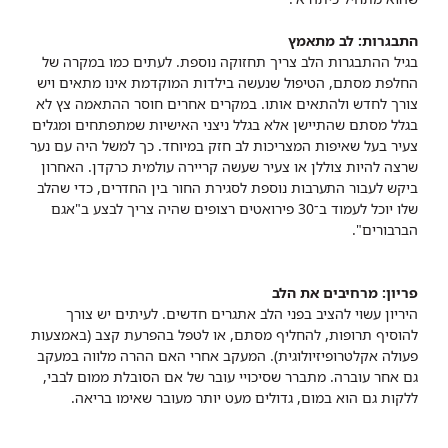
התבגרות: לב מתאמץ
בגיל ההתבגרות הלב צריך תחזוקה נוספת. לעתים כמו במקרה של
החלפת מסתם, הטיפול שנעשה בילדות המוקדמת אינו מתאים ויש
צורך לחדש ולהתאים אותו. במקרים אחרים חוסר ההתאמה צץ לא
בגלל מסתם שהתיישן אלא בגלל ניצני האישיות שמתפתחים ומגלים
צעיר בעל שאיפות המצריכות לב חזק במיוחד. כך למשל היה עם נער
שרצה להיות צוללן או צעיר שעשה קריירה עולמית כרקדן. האחרון
ביקש לעבור התערבות נוספת לסגירת החור בין החדרים, כדי שהלב
שלו יוכל לעמוד ב־30 פירואטים רצופים שהיה צריך לבצע ב"אגם
הברבורים".
פריון: מרחיבים את הלב
היריון עשוי להציב בפני הלב אתגרים חדשים. לעיתים יש צורך
להוסיף תרופות, להחליף מסתם, או לטפל בהפרעת קצב (באמצעות
פעולה אקלטרופיזיולוגית). המעקב אחרי האם ההרה מלווה במעקב
גם אחר עוברה. מתברר שסיכויי עובר של אם הסובלת ממום לבבי,
ללקות גם הוא במום, גדולים מעט יותר מעובר שאימו בריאה.