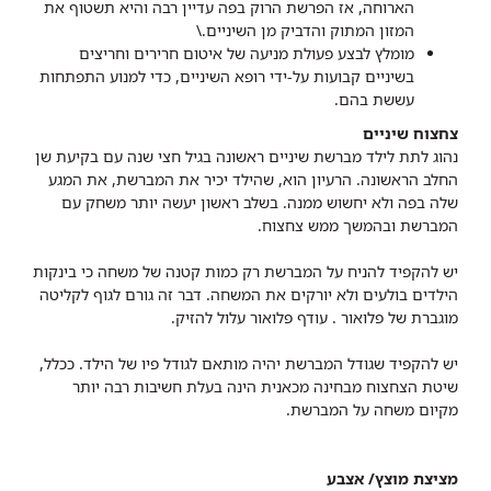
הארוחה, אז הפרשת הרוק בפה עדיין רבה והיא תשטוף את
המזון המתוק והדביק מן השיניים.\
מומלץ לבצע פעולת מניעה של איטום חרירים וחריצים
בשיניים קבועות על-ידי רופא השיניים, כדי למנוע התפתחות
עששת בהם.
צחצוח שיניים
נהוג לתת לילד מברשת שיניים ראשונה בגיל חצי שנה עם בקיעת שן
החלב הראשונה. הרעיון הוא, שהילד יכיר את המברשת, את המגע
שלה בפה ולא יחשוש ממנה. בשלב ראשון יעשה יותר משחק עם
המברשת ובהמשך ממש צחצוח.
יש להקפיד להניח על המברשת רק כמות קטנה של משחה כי בינקות
הילדים בולעים ולא יורקים את המשחה. דבר זה גורם לגוף לקליטה
מוגברת של פלואור . עודף פלואור עלול להזיק.
יש להקפיד שגודל המברשת יהיה מותאם לגודל פיו של הילד. ככלל,
שיטת הצחצוח מבחינה מכאנית הינה בעלת חשיבות רבה יותר
מקיום משחה על המברשת.
מציצת מוצץ/ אצבע