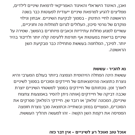
ואכן, האיגוד הישראלי והאיגוד האמריקאי לרפואת שיניים לילדים,
ממליצים להגיע למרפאת שיניים ייעודית לפעוטות כבר בשנה
הראשונה לחיי התינוק - בסמוך לבקיעת השיניים. אבחון וגילוי
מוקדם של גורמי סיכון, העלולים לגרום למחלות פה וחניכיים,
עשויים למנוע מחלות עתידיות וכאבים מיותרים בהמשך. שמירה על
שיניים בריאות בפעוטות אף תורמת ללעיסה קלה יותר ולדיבור בהיר
יותר. לפיכך, המלחמה בעששת מתחילה כבר מבקיעת השן
הראשונה.
נא להכיר - עששת
עששת הינה המחלה הזיהומית הנפוצה ביותר בעולם המערבי והיא
נוצרת כתוצאה מהימצאותם של חיידקים וסוכרים בסמוך לשיניים
לאורך זמן. נוכחותם של חיידקים בסמוך למשטחי השיניים יוצרת
שכבה דביקה של חיידקים (אותה ניתן להסיר באמצעות צחצוח
שיניים), המכונה 'פלאק' או רובד שן. חיידקי ה'פלאק' מפרקים את
הסוכרים, המצויים במזון ובשתייה וכתוצאה מכך נוצרת חומצה
הממיסה את רקמת השן הקשה - זהו למעשה תהליך העששת.
אוכל טוב ואוכל רע לשיניים – אין דבר כזה