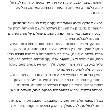
למציצת מוצץ, אצבע או כל חפץ אחר יש השפעה מרחיקת לכת על
מבנה הלסתות, השיניים, התפתחות הפנים, הנשימה, הבליעה
והדיבור.
במציצת מוצץ/ אצבע מופעל כוח עקב פעולת המציצה של הלשון
והשפתיים על גבי קשת השיניים העליונה והעצם המאחזת, לכוון של
הבלטה החוצה. באותו זמן, כוחות הפוכים פועלים על קשת השיניים
התחתונה להבלטה פנימה.
הסגר הקדמי בין החותכות העליונות והתחתונות נפגע ובעת סגירה
מתקבל מעין "חור" בין השיניים העליונות והתחתונות, זהו מנשך
פתוח. הלסת העליונה, שתוך כדי התפתחותה מתרחבת ויורדת כלפי
מטה, אינה יכולה לבצע תנועות אלה עקב הכוחות הנגדיים הפועלים
עליה באמצעות המציצה. לפיכך, חללי האף אינם מתפתחים באופן
טבעי ועלולה להתפתח נשימת פה.
הלשון המלווה את המוצץ/ אצבע ומרפדת אותו תוך אחיזתו בחלק
התחתון, נדחפת בעת המציצה לפנים. מצב זה, של חריצת לשון
לפנים למרווח הנוצר בין הקשת העליונה והתחתונה, נשמר גם
במנוחה ובדיבור, ומביא להתפתחות הפרעת דיבור, המכונה 'שינשון'.
גמילה ממוצץ קלה יותר מגמילה מאצבע כי האצבע תמיד זמינה יותר
וקשה להעלימה. לכן, מומלץ להיאבק בתופעה מינקות ולהמיר את