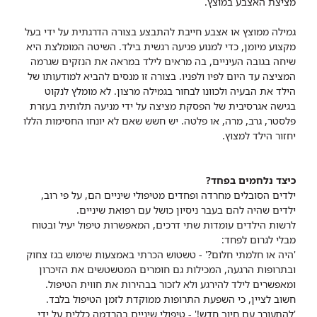
מציצת האצבע במוצץ.
גמילה ממוצץ או אצבע חייבת להתבצע בצורה הדרגתית על ידי בעל
מקצוע מיומן, כדי למנוע פגיעה רגשית בילד. השיטה המומלצת היא
שיחה בגובה העיניים, בה מראים לילד במראה את הנזקים שגרמה
המציצה עד היום לפיו ולפניו. בצורה זו מנסים להביא למודעותו של
הילד את הבעיה ולכוונו לבחור בגמילה מרצון. לא מומלץ לנקוט
בגישה אגרסיבית של הפסקת מציצה על ידי מניעה תלותית בעזרת
פלסטר, גרב, מרה, או פלטה. יש חשש שאם לא יונחו החסימות הללו
יחזור הילד למצוץ.
כיצד נלחמים בפחד?
ילדים הסובלים מחרדה ופחדים מטיפולי שיניים הם, על פי רוב,
ילדים שהיה להם בעבר ניסיון כושל עם רפואת שיניים.
לרשות הילדים עומדות שתי דרכים, המאפשרות טיפול יעיל ובטוח
מבלי לגרום לפחד:
'היה או חלמתי חלום?' - טשטוש הכרתי באמצעות שימוש בגז צחוק
ובתרופות הרגעה, המכילות גם חומרים המטשטשים את הזיכרון
ומאפשרים לילד להירגע ולא לזכור בבהירות את חווית הטיפול.
חשוב לציין, כי השפעת התרופות ממוקדת לזמן הטיפול בלבד.
'להתעורר עם חיוך חדש!' - טיפולי שיניים בהרדמה כללית על ידי