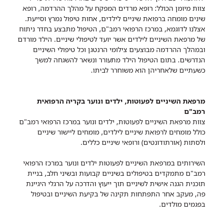
צוות מיומן הכולל: רופא מרדים המפקח על מהלך ההרדמה, רופא
שינים מומחה ברפואת שיניים לילדים, אחות טיפול נמרץ וסייעת.
אצלנו לדוגמא, במרכז הרפואי רמב"ם, הטיפול מתבצע בחדר ניתוח
של מרפאת השיניים לילדים אשר יועד לטיפולי שיניים. הילד מורדם
ובמהלך ההרדמה מבוצעים צילומי הרנטגן וכל טיפולי השיניים
הנדרשים. בתום הטיפול הילד מתעורר ונשאר להשגחה למשך
כשעתיים שלאחריהן הוא משוחרר לביתו.
מרפאת השיניים לפעוטות, ילדים ונוער בקריה הרפואית
רמב"ם
צוות מרפאת השיניים לפעוטות, ילדים ונוער במרכז הרפואי רמב"ם
כולל מומחים לרפואת שיניים לילדים, מומחים ליישור שיניים
ולסתות (אורתודונטים) ורופאי שיניים כללים.
השירותים במרפאת השיניים לפעוטות ילדים ונוער במרכז הרפואי
רמב"ם מתמקדים בטיפולים בשיניים קבועות ובשיני חלב, בניית
תוכנית הגנה אישית לשיניים תוך ייעוץ והדרכה על הרגלי היגיינת
פה, מעקב אחר התפתחות תקינה של בקיעת השיניים ובטיפול
בפגמים מולדים.