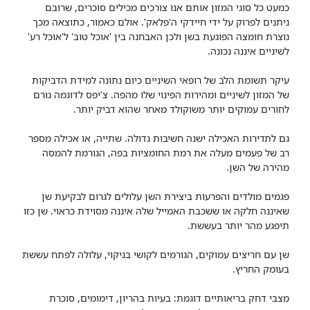
כמעט כל סוגי המזון אותם אנו צורכים מכילים סוכרים, שרובם
ניתנים לפרוק על ידי חיידקי ה'פלאק'. אולם כאמור, כתוצאה מכך
נוצרת חומצה הפוגעת בשן ולכן האבחנה בין 'אוכל טוב' ל'אוכל רע'
לשיניים איננה נכונה.
עיקר תשומת הלב של רופאי השיניים כיום נתונה למידת הדביקות
של המזון לשיניים ומהירות הפינוי שלו מהפה. צ'יפס לדוגמה גורם
לחורים עמוקים יותר משוקולד מאחר שהוא דביק יותר.
גם לתדירות האכילה ישנה חשיבות גדולה. שתייה, או אכילה מספר
רב של פעמים מעלה את רמת החומציות בפה, הגורמת להמסה
מהירה של השן.
פגמים מולדים והפרעות ביצירת השן עלולים לגרום לבקיעת שן
שאיננה חלקה או ששכבת האמייל שלה איננה מסוידת כראוי. שן כזו
תיפגע מהר יותר בעששת.
שן עם חריצים עמוקים, הגורמים לקושי בניקוי, עלולה לפתח עששת
בעומק החריץ.
מצבי דחק בריאותיים דוגמת: בעיות בהריון, דימומים, סוכרת