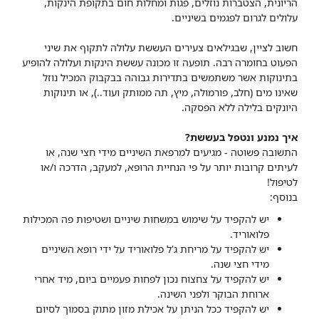
הריונית, הצטברות נוזלים, פגות ומחלות חום בתקופת הינקות,
עלולים לגרום לפגמים בשיניים.
חשוב לציין, שבגילאים צעירים העששת עלולה לתקוף את שיני
הפעוט בחומרה רבה. תופעה זו מכונה עששת הינקות ועלולה להופיע
בתינוקות אשר משתמשים בתדירות גבוהה בבקבוק המכיל נוזל
שאינו מים (חלב, פורמולה, מיץ, תה ממותק ועוד..), או תינוקות
היונקים בלילה ללא הפסקה.
איך נמנע ונטפל בעששת?
התשובה פשוטה - מגיעים למרפאת השיניים מידי חצי שנה, או
לעיתים קרובות יותר על פי הנחיית הרופא, למעקב, הדרכה ו/או
לטיפול!
בנוסף:
יש להקפיד על שימוש במשחות שיניים ושטיפות פה המכילות
פלואוריד.
יש להקפיד על מריחת ג'ל פלואוריד על ידי רופא השיניים
מידי חצי שנה.
יש להקפיד על צחצוח נכון לפחות פעמיים ביום, מיד אחרי
ארוחת הבוקר ולפני השינה.
יש להקפיד ככל הניתן על אכילת מזון מתוק בסמוך לסיום