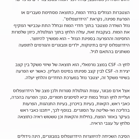
הצטברות הנוזלים בחדר המוח, כתוצאה מסתימת מעברים או
הפרעת ספיגה, נקראת "הידרוצפלוס".
נוזל השדרה מצטבר בתוך חדרי המוח ובחלל התת-עכבישי המקיף
את המוח. בעקבות זאת, עולה הלחץ בתוך הגולגולת, כיוון שלמרות
החסימה וההפרעה בספיגת הנוזל – הוא ממשיך להיווצר.
הידרוצפלוס קיים בתינוקות, ילדים ומבוגרים והגורמים לתופעה
משתנים בהתאם לגיל.
לחץ ה- CSF במצב נורמאלי, הוא תוצאה של שיווי משקל בין קצב
יצירת ה- CSF לבין קצב ספיגתו בסינוס העליון. כאשר יש הפרעה
בשיווי משקל זה, יצטבר נוזל במערכת החדרים והלחץ יעלה.
אצל אדם מבוגר, עצות הגולגולת סגורות ולכן מצב של הידרוצפלוס
ועליית לחץ הנוזל במוח יביא לסימנים חמורים, כגון: הפרעה בהכרה,
כאבי ראש, הקאות, בעיות בזיכרון, בעיות התנהגות, הפרעות
בהליכה ואי-שליטה על הסוגרים. בנוסף לכך, ייתכנו כאבי ראש
בעיקר באזור המצח, בחילות והקאות וכן טשטוש ראיה כתוצאה
מלחץ על עצבי הראיה.
הסיבה השכיחה להיווצרות הידרוצפלוס במבוגרים, הינה גידולים