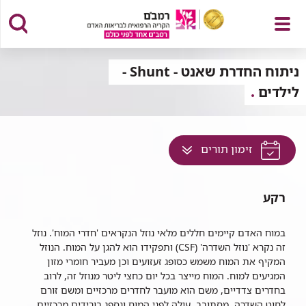
פתח
ניתוח החדרת שאנט - Shunt -
לילדים
תפריט
לחץ
זימון תורים
למעבר
לתוכן
רקע
זה
בדף
במוח האדם קיימים חללים מלאי נוזל הנקראים 'חדרי המוח'. נוזל
זה נקרא 'נוזל השדרה' (CSF) ותפקידו הוא להגן על המוח. הנוזל
המקיף את המוח משמש כסופג זעזועים וכן מעביר חומרי מזון
המגיעים למוח. המוח מייצר בכל יום כחצי ליטר מנוזל זה, לרוב
בחדרים צדדיים, משם הוא מועבר לחדרים מרכזיים ומשם זורם
לחוט השדרה, מסתובב, עולה לפני המוח ונספג בורידים מרכזיים.