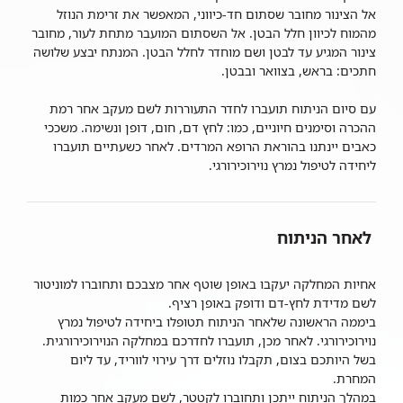
אל הצינור מחובר שסתום חד-כיווני, המאפשר את זרימת הנוזל
מהמוח לכיוון חלל הבטן. אל השסתום המועבר מתחת לעור, מחובר
צינור המגיע עד לבטן ושם מוחדר לחלל הבטן. המנתח יבצע שלושה
חתכים: בראש, בצוואר ובבטן.
עם סיום הניתוח תועברו לחדר התעוררות לשם מעקב אחר רמת
ההכרה וסימנים חיוניים, כמו: לחץ דם, חום, דופן ונשימה. משככי
כאבים יינתנו בהוראת הרופא המרדים. לאחר כשעתיים תועברו
ליחידה לטיפול נמרץ נוירוכירורגי.
לאחר הניתוח
אחיות המחלקה יעקבו באופן שוטף אחר מצבכם ותחוברו למוניטור
לשם מדידת לחץ-דם ודופק באופן רציף.
ביממה הראשונה שלאחר הניתוח תטופלו ביחידה לטיפול נמרץ
נוירוכירורגי. לאחר מכן, תועברו לחדרכם במחלקה הנוירוכירורגית.
בשל היותכם בצום, תקבלו נוזלים דרך עירוי לווריד, עד ליום
המחרת.
במהלך הניתוח ייתכן ותחוברו לקטטר, לשם מעקב אחר כמות