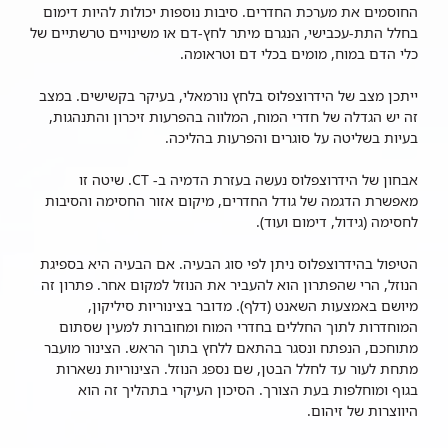
החוסמים את מערכת החדרים. סיבות נוספות יכולות להיות דימום
בחלל התת-עכבישי, הנגרם מיתר לחץ-דם או משינויים טרשתיים של
כלי הדם במוח, מומים בכלי דם וטראומה.
ייתכן מצב של הידרוצפלוס בלחץ נורמאלי, בעיקר בקשישים. במצב
זה יש הגדלה של חדרי המוח, המלווה בהפרעות זיכרון והתנהגות,
בעיות בשליטה על סוגרים והפרעות בהליכה.
אבחון של הידרוצפלוס נעשה בעזרת הדמיה ב- CT. שיטה זו
מאפשרת הדגמה של גודל החדרים, מיקום אזור החסימה והסיבות
לחסימה (גידול, דימום ועוד).
הטיפול בהידרוצפלוס ניתן לפי סוג הבעיה. אם הבעיה היא בספיגת
הנוזל, הרי שהפתרון הוא להעביר את הנוזל למקום אחר. פתרון זה
מיושם באמצעות השאנט (דלף). מדובר בצינוריות סיליקון,
המוחדרות לתוך החללים בחדרי המוח ומחוברות למעין שסתום
מתוחכם, הנפתח ונסגר בהתאם ללחץ בתוך הראש. הצינור מועבר
מתחת לעור עד לחלל הבטן, שם נספג הנוזל. הצינוריות נשארות
בגוף ומוחלפות בעת הצורך. הסיכון העיקרי בתהליך זה הוא
היווצרות של זיהום.