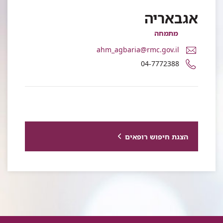
אגבאריה
מתמחה
דואר
ahm_agbaria@rmc.gov.il
אלקטרוני
מספר
04-7772388
ד"ר
טלפון
אחמד
של
אגבאריה
ד"ר
אחמד
אגבאריה
הצגת חיפוש רופאים