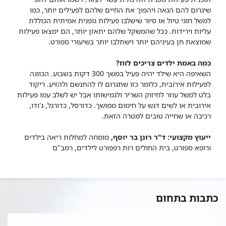
שיגרום להם הנאה ויהפוך את החיים שלהם לפעילים יותר, כמו
למשל חוגי טיול או סיור שישלבו פעילות גופנית אמיתית הכוללת
עליות וירידות. ככל שהמשקל שלהם יתאזן יותר, הם ימצאו פעילות
שמוצאת חן בעיניהם יותר וישתלבו יותר בשיעורי ספורט.
כמה באמת ילדים צריכים לזוז?
השאיפה היא שילד יהיה פעיל במשך 300 דקות בשבוע. הכוונה
לפעילות אירובית, כלומר כזו שתגרום לו להתנשם ולהזיע. ריקוד
בלט למשל עוזר לחיזוק השריר ולגמישותו אבל יש לשלב עמו פעילות
אירובית או לשים דגש על חימום ממושך. כדורסל, כדורגל, ג'ודו,
רכיבה או שחייה טובים למטרה הזאת.
ייעוץ מקצועי: ד"ר רונן בר יוסף,
מומחה למחלות ריאה בילדים
ורופא ספורט, בית החולים רות רפפורט לילדים, רמב"ם
כתבות בתחום