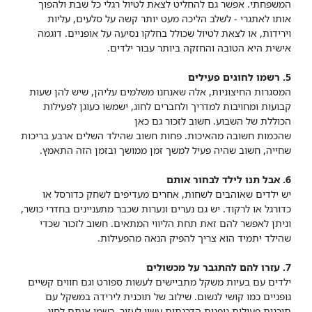
המשפחתי. אפשר גם להחליט לצאת לטיול רגלי כל שבת ולהפוך
אותו לאתגרי - לשלב הליכה מעט יותר קשה על סלעים, עליות
וירידות, או לצאת לטיול שכולל בחלקו נסיעה על אופניים. דוגמה
אישית היא הטובה והחזקה ביותר עבור ילדים.
5. רשמו לחוגים פעילים
המסגרות החיצוניות, אלה שאנחנו משלמים עליהן, שיש להן שעות
קבועות ומחויבות למדריך ולחברים לחוג, ישמשו כעוגן לפעילות
הכוללת של השבוע. חשוב לזכור גם כאן
שהכמות חשובה מהאיכות. פחות חשוב שהילד השלים ארבע בריכות
שחייה, חשוב שהיה פעיל למשך זמן ממושך ובזמן הזה התאמץ.
6. אבל תנו לילד לבחור אותם
יש ילדים שאוהבים לשחות, אחרים מעדיפים לשחק כדורסל או
כדורגל או לרקוד. יש גם נערים ונערות שכבר מתעניינים בחדרי כושר,
וניתן לאפשר להם זאת תחת הליווי המתאים. חשוב לזכור שכדי
שהילד יתמיד הוא צריך להפיק הנאה מהפעילות.
7. עזרו להם להתגבר על מכשולים
ילדים עם בעיות משקל מתביישים לעשות ספורט וגם חווים קשיים
גופניים כמו קושי לנשום. שילוב של תוכנית לירידה במשקל עם
תוכנית פעילות גופנית הדרגתית עשוי לעזור. רשמו אותם לחוג