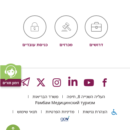
דרושים
מכרזים
כניסת עובדים
לעמוד
לעמוד
לעמוד
לעמוד
לעמוד
GRAM
העליה השנייה 8, חיפה
משרד הבריאות
של
של
של
של
של
Рамбам Медицинский туризм
הצהרת נגישות
מדיניות הפרטיות
תנאי שימוש