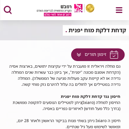
פתח
קדחת דלקת מוח יפנית
לחץ
זימון תורים
תפריט
למעבר
גם מחלה ויראלית זו מועברת על ידי עקיצות יתושים, בארצות אסיה
לתוכן
(הקדחת אומנם מכונה "יפנית", אך ביפן כבר עשרות שנים המחלה
זה
נדירה או לא קיימת עקב פעולות מניעה של הממשלה). המחלה
בדף
נדירה במטיילים אך לחולים בה עלול להיגרם נזק מוחי קשה.
חיסון נגד קדחת דלקת מוח יפנית
החיסון למחלה (Ixiaro)ניתן למטיילים הנוסעים לתקופה ממושכת
(בדרך כלל מעל חודש) לאיזורים כפריים באסיה.
חיסון ה Ixiaro ניתן בשתי מנות בביקור הראשון ולאחר 28 יום,
ומאושר לשימוש מעל גיל שנתיים.