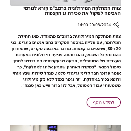
מצנתרים
צוות המחלקה הנוירולוגית ברמב"ם קורא לגורמי
בכירים
האכיפה לשקול את מכירת גז הקצפות
ומנוסים
29/08/2024 14:00
רכיב
צוות המחלקה הנוירולוגית ברמב"ם מתמודד, מאז תחילת
שיתוף
המלחמה, עם עלייה במספר המקרים בהם אנשים בוגרים, בני
צוות
20 ו-30, שואפים גז קצפות: מדובר בארבעה מקרים, שהאחרון
המחלקה
בהם נתקבל השבוע, בהם זוהתה פגיעה נוירולוגית במערכת
הנוירולוגית
העצבים של המטופלים, פגיעה שבעקבותיה הם נדרשו למתן
ברמב"ם
טיפול רפואי. "במקרה האחרון שהגיע אלינו למחלקה", כך
קורא
אומר פרופ' חבר קליני גריגורי טלמן, מנהל שירות שבץ מוחי
לגורמי
ורופא בכיר במחלקה, "זה נגמר במזל ללא נזק נוירולוגי
האכיפה
משמעותי עבור המטופל, אבל לנו ברור שיש כאן סכנה".
לשקול
את
מכירת
על
למידע נוסף
גז
צוות
הקצפות
המחלקה
הנוירולוגית
ברמב"ם