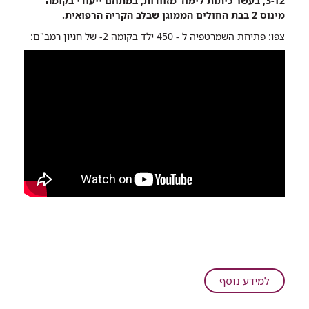
3-12, בעשר כיתות לימוד מזוודות, במתחם ייעודי בקומה
במתחם
מינוס 2 בבת החולים הממוגן שבלב הקריה הרפואית.
התת-קרקעי
צפו: פתיחת השמרטפיה ל - 450 ילד בקומה 2- של חניון רמב"ם:
והממוגן
בישראל,
ברמב"ם
על
למידע נוסף
חסר