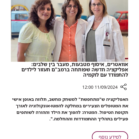
מאושפזים
התת-קרקעי
ברמב"ם
הממוגן
הועברו
לבית
החולים
התת-קרקעי
הממוגן
אוואטרים, איסוף מטבעות, מעבר בין שלבים:
אפליקציה חדשה שפותחה ברמב"ם תעזור לילדים
להתמודד עם לוקמיה
11/09/2024 12:00
רכיב
האפליקציה ש"מתחפשת" למשחק מחשב, תלווה באופן אישי
שיתוף
את המטופלים הצעירים במחלקה להמטו-אונקולוגיה לאורך
אוואטרים,
תקופת הטיפול. המטרה: להפוך את הילד וההורה לשותפים
איסוף
פעילים בתהליך ההתמודדות וההחלמה.".
מטבעות,
מעבר
בין
על
למידע נוסף