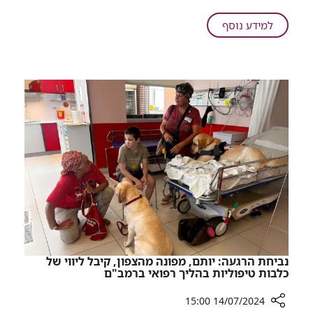
ברמב"ם
לאחר
על
למידע נוסף
שנדבקה
בת
בשעלת
שלושה
שבועות
מאושפזת
בטיפול
נמרץ
ברמב"ם
לאחר
שנדבקה
בשעלת
נביחת הרגעה: יותם, מפונה מהצפון, קיבל ליווי של
כלבות טיפוליות בהליך רפואי ברמב"ם
14/07/2024 15:00