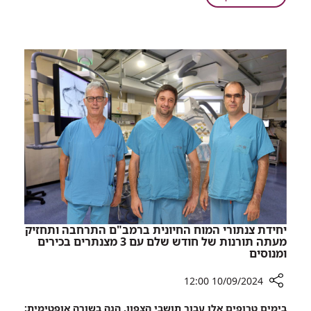
שלבים:
אוואטרים,
אפליקציה
איסוף
חדשה
מטבעות,
שפותחה
מעבר
ברמב"ם
בין
תעזור
שלבים:
לילדים
אפליקציה
להתמודד
חדשה
עם
שפותחה
לוקמיה
ברמב"ם
תעזור
לילדים
להתמודד
עם
לוקמיה
יחידת צנתורי המוח החיונית ברמב"ם התרחבה ותחזיק
מעתה תורנות של חודש שלם עם 3 מצנתרים בכירים
ומנוסים
10/09/2024 12:00
רכיב
בימים טרופים אלו עבור תושבי הצפון, הנה בשורה אופטימית: