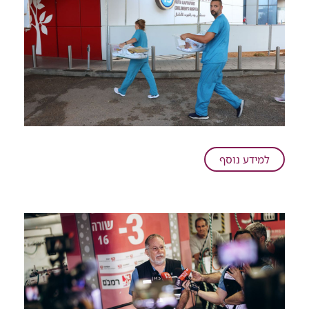
על
למידע נוסף
מבצע
פג:
פגיית
בית
החולים
כרמל
נקלטה
ברמב"ם