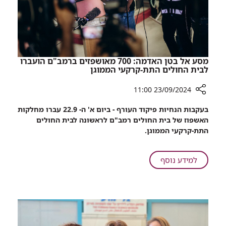
מסע אל בטן האדמה: 700 מאושפזים ברמב"ם הועברו
לבית החולים התת-קרקעי הממוגן
23/09/2024 11:00
רכיב
בעקבות הנחיות פיקוד העורף - ביום א' ה- 22.9 עברו מחלקות
שיתוף
האשפוז של בית החולים רמב"ם לראשונה לבית החולים
מסע
התת-קרקעי הממוגן.
אל
בטן
האדמה:
על
למידע נוסף
700
מסע
מאושפזים
אל
ברמב"ם
בטן
הועברו
האדמה:
לבית
700
החולים