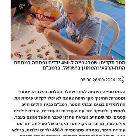
נולדו
מחמישה
בבית
ימים,
החולים
50
התת
תינוקות
קרקעי
נולדו
ברמב"ם
בבית
החולים
התת
קרקעי
חסר תקדים: שמרטפייה ל-450 ילדים נפתחה במתחם
ברמב"ם
התת-קרקעי והממוגן בישראל, ברמב"ם
26/09/2024 08:00
רכיב
השמרטפייה נפתחה לאחר שחלה הסלמה במצב הביטחוני
שיתוף
ומסגרות החינוך מקו חיפה צפונה לא יכלו לקלוט פיסית את
חסר
התלמידים בגנים ובבתי הספר. רמב"ם כבית חולים חייב
תקדים:
להמשיך ולתפקד יחד עם העובדות והעובדים, הורים לילדים
שמרטפייה
קטנים, מה שמחייב מציאת פתרון שכבר הופעל אמנם בעבר,
ל-450
אולם כעת, מדובר בהיקף חסר תקדים של פעילות. יחד עם
ילדים
עיריית חיפה, נפתחה שמרטפייה ל-450 ילדים וילדות, בגילאי
נפתחה