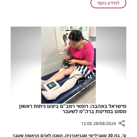
ברמב"ם:
על
למידע נוסף
מתנת
היוזמה
יום
שריגשה
הולדת
את
מאמו
היולדות
של
ברמב"ם:
החייל
מתנת
שנפל
יום
לפני
הולדת
תשעה
מאמו
חודשים
של
החייל
שנפל
לפני
תשעה
חודשים
מישראל באהבה: רופאי רמב"ם ביצעו ניתוח ראשון
מסוגו במדינות ברה"מ לשעבר
28/08/2024 12:00
רכיב
ס', בת 30 מטביליסי שבגיאורגיה, הפכה לאדם הראשון שעבר