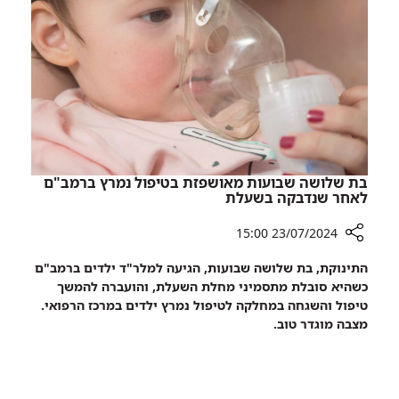
ברמב"ם
-
זמני
הטיפול
התקצרו
בכשליש
בת שלושה שבועות מאושפזת בטיפול נמרץ ברמב"ם
לאחר שנדבקה בשעלת
23/07/2024 15:00
רכיב
התינוקת, בת שלושה שבועות, הגיעה למלר"ד ילדים ברמב"ם
שיתוף
כשהיא סובלת מתסמיני מחלת השעלת, והועברה להמשך
בת
טיפול והשגחה במחלקה לטיפול נמרץ ילדים במרכז הרפואי.
שלושה
מצבה מוגדר טוב.
שבועות
מאושפזת
בטיפול
נמרץ