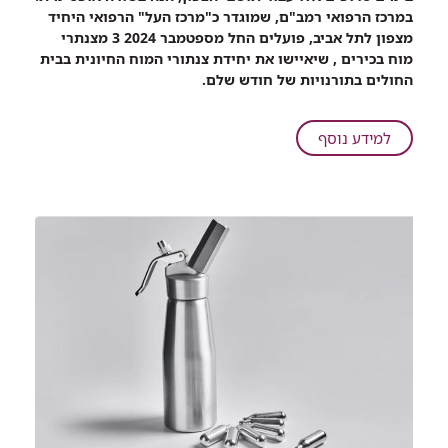
שיתוף
במרכז הרפואי רמב"ם, שמוגדר כ"מרכז העל" הרפואי היחיד
יחידת
מצפון לתל אביב, פועלים החל מספטמבר 2024 3 מצנתרי
צנתורי
מוח בכירים , שיאיישו את יחידת צנתורי המוח החיונית בבית
המוח
החולים בתורנויות של חודש שלם.
החיונית
ברמב"ם
התרחבה
על
למידע נוסף
ותחזיק
יחידת
מעתה
צנתורי
תורנות
המוח
של
החיונית
חודש
ברמב"ם
שלם
התרחבה
עם
ותחזיק
3
מעתה
מצנתרים
תורנות
בכירים
של
ומנוסים
חודש
שלם
עם
3