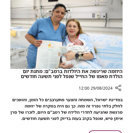
קורא
לגורמי
האכיפה
לשקול
את
מכירת
גז
הקצפות
היוזמה שריגשה את היולדות ברמב"ם: מתנת יום
הולדת מאמו של החייל שנפל לפני תשעה חודשים
29/08/2024 12:00
רכיב
במדינת ישראל, השמחה והצער מתערבבים כל הזמן, והופכים
שיתוף
לחלק בלתי נפרד זה מזה. כך גם היה במקרה של יוזמה
היוזמה
מרגשת שהגיעה לחדרי הלידה של רמב"ם היום, לזכרו של סרן
שריגשה
איתן פיש, שנפל בקרב בעזה בדיוק לפני תשעה חודשים.
את
היולדות