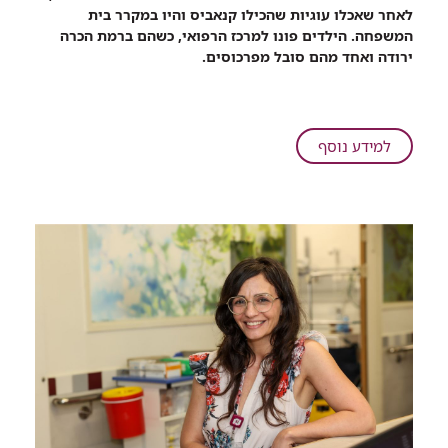
שיתוף
לאחר שאכלו עוגיות שהכילו קנאביס והיו במקרר בית
שני
המשפחה. הילדים פונו למרכז הרפואי, כשהם ברמת הכרה
פעוטות
ירודה ואחד מהם סובל מפרכוסים.
אושפזו
ברמב"ם
לאחר
שאכלו
על
למידע נוסף
עוגיות
שני
קנאביס
פעוטות
אושפזו
ברמב"ם
לאחר
שאכלו
עוגיות
קנאביס