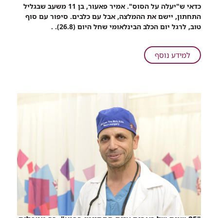
שיתוף
כדאי ש"יעלה על הסוס". אמיר פאעור, בן 11 משעב שבגליל
הילד
התחתון, יישם את ההמלצה, אבל עם כלבים. סיפור עם סוף
ננשך
טוב, לרגל יום הכלב הבינלאומי שחל היום (26.8). .
על
ידי
כלב.
על
למידע נוסף
במהלך
הילד
האשפוז
ננשך
ברמב"ם
על
פגש
ידי
כלבה
כלב.
טיפולית
במהלך
שעזרה
האשפוז
לו
ברמב"ם
להתגבר
פגש
על
כלבה
הטראומה
טיפולית
שעזרה
לו
להתגבר
על