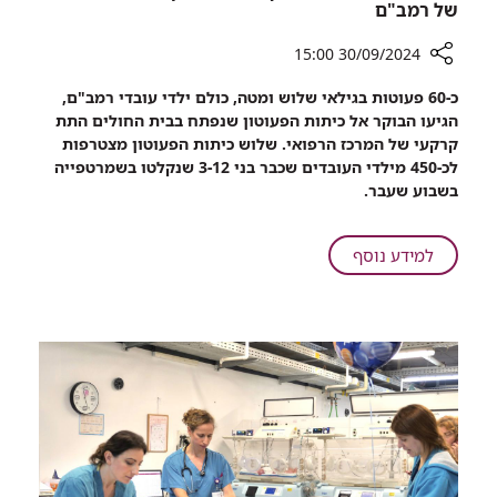
של רמב"ם
30/09/2024 15:00
רכיב
כ-60 פעוטות בגילאי שלוש ומטה, כולם ילדי עובדי רמב"ם,
שיתוף
הגיעו הבוקר אל כיתות הפעוטון שנפתח בבית החולים התת
מתרחבים:
קרקעי של המרכז הרפואי. שלוש כיתות הפעוטון מצטרפות
כיתות
לכ-450 מילדי העובדים שכבר בני 3-12 שנקלטו בשמרטפייה
פעוטון
בשבוע שעבר.
נפתחו
הבוקר
בשמרטפייה
על
למידע נוסף
של
מתרחבים:
רמב"ם
כיתות
פעוטון
נפתחו
הבוקר
בשמרטפייה
של
רמב"ם