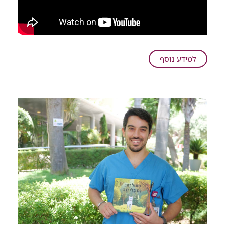
על
למידע נוסף
מכל
הלב:
בן
4.5
גייס
את
ילדי
הגן
למען
המחלקה
שבה
טופל
ברמב"ם