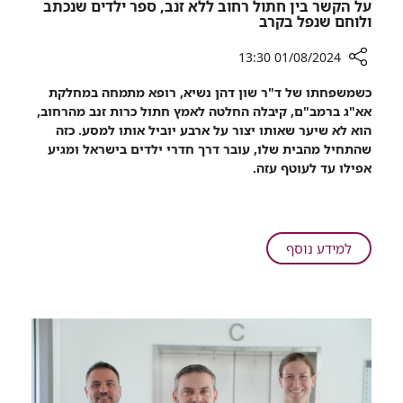
על הקשר בין חתול רחוב ללא זנב, ספר ילדים שנכתב
ולוחם שנפל בקרב
01/08/2024 13:30
רכיב
כשמשפחתו של ד"ר שון דהן נשיא, רופא מתמחה במחלקת
שיתוף
אא"ג ברמב"ם, קיבלה החלטה לאמץ חתול כרות זנב מהרחוב,
על
הוא לא שיער שאותו יצור על ארבע יוביל אותו למסע. כזה
הקשר
שהתחיל מהבית שלו, עובר דרך חדרי ילדים בישראל ומגיע
בין
אפילו עד לעוטף עזה.
חתול
רחוב
ללא
זנב,
על
למידע נוסף
ספר
על
ילדים
הקשר
שנכתב
בין
ולוחם
חתול
שנפל
רחוב
בקרב
ללא
זנב,