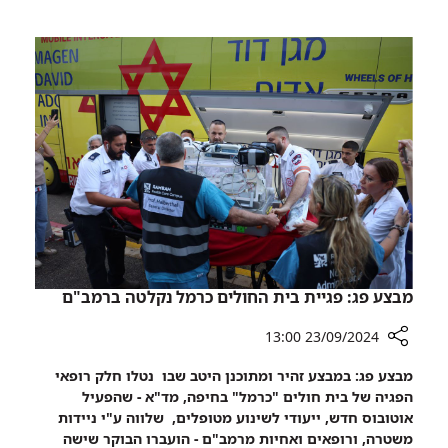
תקדים:
שמרטפייה
ל-450
ילדים
נפתחה
במתחם
התת-קרקעי
והממוגן
בישראל,
ברמב"ם
מבצע פג: פגיית בית החולים כרמל נקלטה ברמב"ם
23/09/2024 13:00
רכיב
מבצע פג: במבצע זהיר ומתוכנן היטב שבו נטלו חלק רופאי
שיתוף
הפגיה של בית חולים "כרמל" בחיפה, מד"א - שהפעיל
מבצע
אוטובוס חדש, ייעודי לשינוע מטופלים, שלווה ע"י ניידות
פג:
משטרה, ורופאים ואחיות מרמב"ם - הועברו הבוקר שישה
פגיית