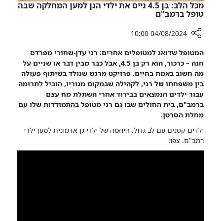
החולים
מכל הלב: בן 4.5 גייס את ילדי הגן למען המחלקה שבה
טופל ברמב"ם
04/08/2024 10:00
רכיב
המטופל שדואג למטופלים אחרים: רני עדן-שחורי מפרדס
שיתוף
חנה – כרכור, הוא רק בן 4.5, אבל כבר מבין דבר או שניים על
מכל
מה חשוב באמת בחיים. פרויקט מרגש שנולד בשיתוף פעולה
הלב:
בין משפחתו של רני, לקהילה שבמקום מגוריו, הוביל לתרומה
בן
עבור ילדים הנמצאים בבידוד אחרי השתלת מח עצם
4.5
ברמב"ם, בית החולים שבו גם רני מטופל בהתמודדות שלו עם
גייס
מחלת הסרטן.
את
ילדים קטנים עם לב גדול. היוזמה של ילדי גן אדמונית למען ילדי
ילדי
רמב"ם. צפו:
הגן
למען
המחלקה
שבה
טופל
ברמב"ם