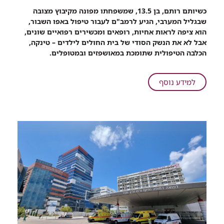
רכיב
כשיותם רותם, בן 13.5, שמשפחתו מפונה מקיבוץ מצובה
שיתוף
שבגליל המערבי, הגיע לרמב"ם לעבור טיפול באפו השבור,
נביחת
הוא ציפה לראות אחיות, רופאים ומכשירים רפואיים שונים,
הרגעה:
אבל לא את הנשק הסודי של בית החולים לילדים – טינקה,
יותם,
הכלבה הטיפולית שתומכת במאושפזים ובמטופלים.
מפונה
מהצפון,
קיבל
על
למידע נוסף
ליווי
נביחת
של
הרגעה:
כלבות
יותם,
טיפוליות
מפונה
בהליך
מהצפון,
רפואי
קיבל
ברמב"ם
ליווי
של
כלבות
טיפוליות
בהליך
רפואי