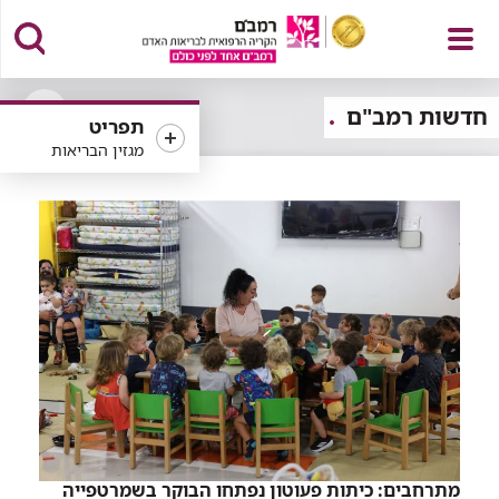
פתח
חדשות רמב"ם
תפריט
פתיחה
מגזין הבריאות
או
סגירה
של
תפריט
רכיב
סינון
מתרחבים: כיתות פעוטון נפתחו הבוקר בשמרטפייה