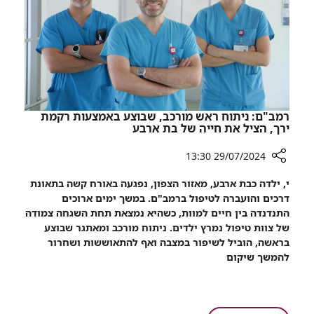
ספר
ילדים
שנכתב
ולוחם
שנפל
בקרב
רמב"ם: ניתוח ראש מורכב, שבוצע באמצעות רקמת
ירך, הציל את חייה של בת ארבע
29/07/2024 13:30
רכיב
י, ילדה כבת ארבע, מאזור הצפון, נפגעה באורח קשה בתאונת
שיתוף
דרכים והועברה לטיפול ברמב"ם. במשך ימים ארוכים
רמב"ם:
התנדנדה בין חיים למוות, כשהיא נמצאת תחת השגחה צמודה
ניתוח
של צוות טיפול נמרץ ילדים. ניתוח מורכב ומאתגר שבוצע
ראש
בראשה, הוביל לשיפור במצבה ואף להתאוששות ושחרור
מורכב,
להמשך שיקום
שבוצע
באמצעות
רקמת
ירך,