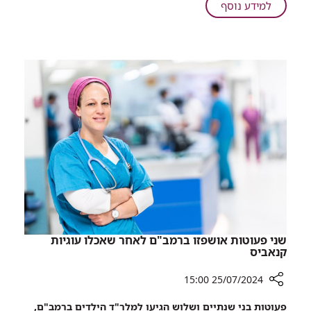
על
למידע נוסף
הציל
רמב"ם:
את
ניתוח
חייה
ראש
של
מורכב,
בת
שבוצע
ארבע
באמצעות
רקמת
ירך,
הציל
את
חייה
של
בת
ארבע
שני פעוטות אושפזו ברמב"ם לאחר שאכלו עוגיות
קנאביס
25/07/2024 15:00
רכיב
פעוטות בני שנתיים ושלוש הגיעו למלר"ד הילדים ברמב"ם,