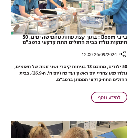
בייבי Boom : בתוך קצת פחות מחמישה ימים, 50
תינוקות נולדו בבית החולים התת קרקעי ברמב"ם
26/09/2024 12:00
רכיב
50 ילודים, מתוכם 13 בניתוח קיסרי ושני זוגות של תאומים,
שיתוף
נולדו מאז צהריי יום ראשון ועד כה (יום ה', ה-26.9), בבית
בייבי
החולים התת-קרקעי הממוגן ברמב"ם.
Boom
:
בתוך
על
למידע נוסף
קצת
בייבי
פחות
Boom
מחמישה
:
ימים,
בתוך
50
קצת
תינוקות
פחות