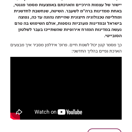
שיתוף
יישור של עצמות הירכיים והארכתם באמצעות מסמר מגנטי,
מישראל
באחת ממדינות ברה"מ לשעבר. השיטה, שנחשבת לחדשנית
באהבה:
ומחליפה טכנולוגיה חיצונית שהייתה נהוגה עד כה, נפוצה
רופאי
בישראל ובמדינות מערביות נוספות, אולם השימוש בה טרם
רמב"ם
נעשה במדינות המזרח אירופיות שהשתייכו בעבר לשלטון
ביצעו
הסובייטי.
ניתוח
כך מסמר קטן יכול לשנות חיים. פרופ' אידלמן מסביר איך מבצעים
ראשון
הארכת גפיים בהליך החדשני:
מסוגו
במדינות
ברה"מ
לשעבר