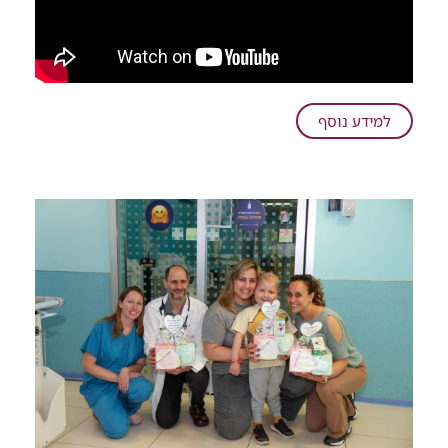
על
למידע נוסף
"25
שנים
של
כאבים
עזים
הסתיימו
ברגע":
כך
מטפלים
ברמב"ם
בבעיה
רפואית
שמייסרת
את