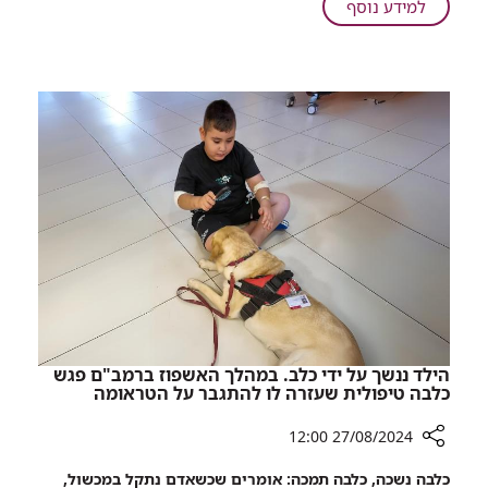
על
למידע נוסף
מישראל
באהבה:
רופאי
רמב"ם
ביצעו
ניתוח
ראשון
מסוגו
במדינות
ברה"מ
לשעבר
הילד ננשך על ידי כלב. במהלך האשפוז ברמב"ם פגש
כלבה טיפולית שעזרה לו להתגבר על הטראומה
27/08/2024 12:00
רכיב
כלבה נשכה, כלבה תמכה: אומרים שכשאדם נתקל במכשול,