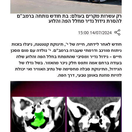
ברמב"ם
רק עשרות מקרים בעולם: בת חודש נותחה ברמב"ם
להסרת גידול נדיר מחלל הפה והלוע
14/07/2024 15:00
רכיב
חודש לאחר לידתה, חייה של י', תינוקת קטנטנה, ניצלו בזכות
שיתוף
ניתוח מורכב ודרמתי שעברה ברמב"ם. י' נולדה עם מום מסכן
רק
חיים – גידול נדיר ומסיבי שהתפתח בחלל הפה והלוע שלה
עשרות
בעודה ברחם אמה ותפס חלק ניכר מהאזור. בשל גדלו של
מקרים
הגידול, התינוקת סבלה מחסימה של נתיב האוויר ואי יכולת
בעולם:
להיות מוזנת באופן טבעי, דרך הפה.
בת
חודש
נותחה
ברמב"ם
להסרת
גידול
נדיר
מחלל
הפה