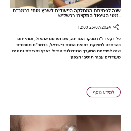
שנה לפתיחת המחלקה הייעודית לשבץ מוחי ברמב"ם
- זמני הטיפול התקצרו בכשליש
25/07/2024 12:00
רכיב
על רקע דו"ח מבקר המדינה, שהתפרסם אתמול, ומתייחס
שיתוף
בהרחבה למצוקת רפואת המוח בישראל, ברמב"ם מסכמים
שנה
שנה לפתיחת המערך הנוירולוגי הגדול בארץ ומציגים נתונים
לפתיחת
מעודדים עבור תושבי הצפון
המחלקה
הייעודית
לשבץ
מוחי
ברמב"ם
-
על
למידע נוסף
זמני
שנה
הטיפול
לפתיחת
התקצרו
המחלקה
בכשליש
הייעודית
לשבץ
מוחי