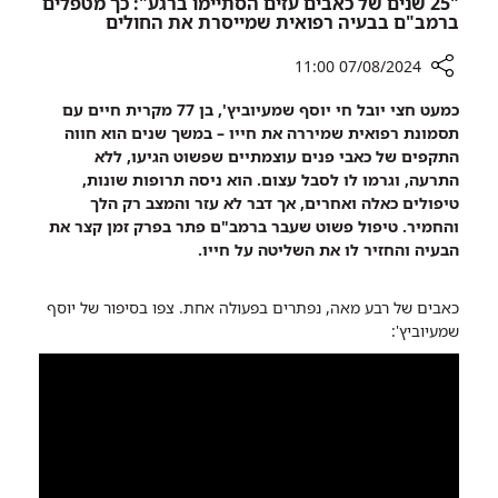
"25 שנים של כאבים עזים הסתיימו ברגע": כך מטפלים
הטראומה
ברמב"ם בבעיה רפואית שמייסרת את החולים
07/08/2024 11:00
רכיב
כמעט חצי יובל חי יוסף שמעיוביץ', בן 77 מקרית חיים עם
שיתוף
תסמונת רפואית שמיררה את חייו – במשך שנים הוא חווה
"25
התקפים של כאבי פנים עוצמתיים שפשוט הגיעו, ללא
שנים
התרעה, וגרמו לו לסבל עצום. הוא ניסה תרופות שונות,
של
טיפולים כאלה ואחרים, אך דבר לא עזר והמצב רק הלך
כאבים
והחמיר. טיפול פשוט שעבר ברמב"ם פתר בפרק זמן קצר את
עזים
הבעיה והחזיר לו את השליטה על חייו.
הסתיימו
ברגע":
כאבים של רבע מאה, נפתרים בפעולה אחת. צפו בסיפור של יוסף
כך
שמעיוביץ':
מטפלים
ברמב"ם
בבעיה
רפואית
שמייסרת
את
החולים