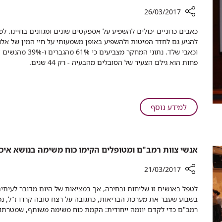
26/03/2017
רכיב
כאבים כרוניים יכולים להשפיע על אספקטים שונים ומגוונים בחיינו. 
שיתוף
להגיע גם לחדר המיטות ולהשפיע באופן משמעותי על חיי המין של אלו
מחקר
וכאבי שלד. נתוני המחקר מצביעים כי 61% מהגברים
ו-
39% מהנשים
חדש
פחות הוא גילם הצעיר של הסובלים מהבעיה - רק 44 שנים.
ברמב"ם:
58%
מהסובלים
מכאב
על
למידע נוסף
כרוני
מחקר
מתמודדים
חדש
עם
ברמב"ם:
פגיעה
אנשי צוות רמב"ם ומטופלים הקימו כוח משימה בנושא איכ
58%
בתפקוד
מהסובלים
המיני
21/03/2017
מכאב
כרוני
רכיב
לטפל באנשים זו שליחות ובחירה, אך במציאות של היום מדובר לעית
מתמודדים
שיתוף
בשבוע שעבר את מערכת הבריאות, כתגובה על רצח טובה קררו ז"ל, נפ
אנשי
עם
רמב"ם כדי לקדם יוזמה ייחודית: הקמת כוח משימה משותף, שמטרתו לי
צוות
פגיעה