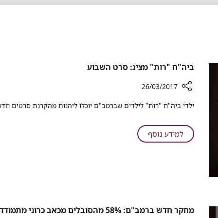
​ביה"ח "רות" מציג: סרט השבוע
26/03/2017
רכיב
ילדי ביה"ח "רות" לילדים שברמב"ם יוכלו ליהנות מהקרנת סרטים חד
שיתוף
ביה"ח
על
למידע נוסף
"רות"
מציג:
ביה"ח
סרט
"רות"
השבוע
מציג:
סרט
השבוע
מחקר חדש ברמב"ם: 58% מהסובלים מכאב כרוני מתמודדים עם פגיעה בתפקוד המיני