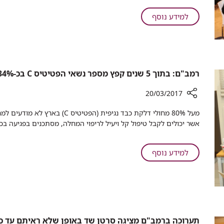
רמב"ם
בתפקוד
ומטופלים
המיני
על
למידע נוסף
הקימו
אנשי
כוח
צוות
משימה
רמב"ם
בנושא
ומטופלים
איכות
הקימו
רמב"ם: בתוך 5 שנים קפץ מספר נשאי הפטיטיס C בכ-34%
הטיפול
כוח
משימה
20/03/2017
בנושא
רכיב
מעל 80% מחולי דלקת כבד נגיפית (
איכות
שיתוף
אשר יכולים לקבל טיפול קל ויעיל לריפוי המחלה, מסתכנים בפגיעה בכ
הטיפול
רמב"ם:
בתוך
5
על
למידע נוסף
שנים
רמב"ם:
קפץ
בתוך
מספר
5
נשאי
שנים
הפטיטיס
קפץ
C
מספר
תערוכה ברמב"ם מציגה סרטן שד באופן שלא ראיתם עד כ
בכ-34%