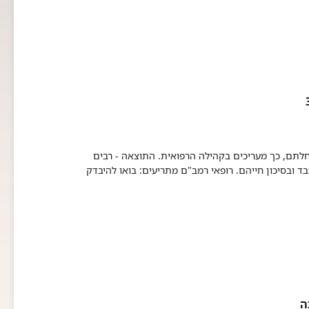
הפטיטיס C) בארץ לא מודעים למחלתם, כך מעריכים בקהילה הרפואית. התוצאה - רבים
בד ובסיכון חייהם. רופאי רמב"ם מתריעים: בואו להיבדק
ה