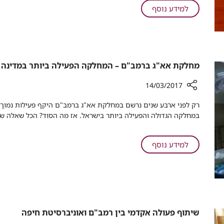
מבקר
על
למידע נוסף
ברמב"ם​
שר
הבריאות
הברזילאי
מבקר
ברמב"ם​
מחלקת אא"ג ברמב"ם – המחלקה הפעילה ביותר במדינה
14/03/2017
רכיב
רק לפני ארבע שנים נרשם במחלקת אא"ג ברמב"ם היקף פעילות נמוך
שיתוף
במחלקה הגדולה והפעילה ביותר בישראל. אז מה הסוד? הכל שאלה של 
מחלקת
אא"ג
ברמב"ם
על
למידע נוסף
–
מחלקת
המחלקה
אא"ג
הפעילה
ברמב"ם
ביותר
–
במדינה
המחלקה
הפעילה
שיתוף פעולה אקדמי בין רמב"ם ואוניברסיטת חיפה
ביותר