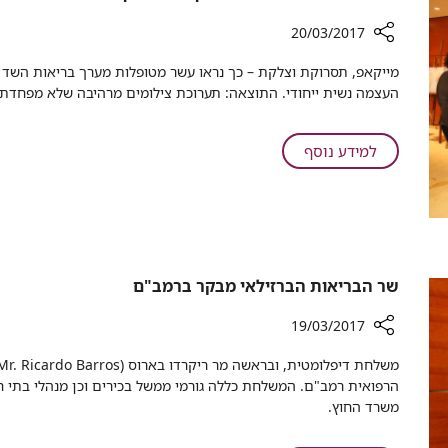
נשאי
הפטיטיס
20/03/2017
C
רכיב
מייקאפ, תסרוקת וצלקת – כך נראו עשר מטופלות מערך בריאות השד ב
בכ-34%
שיתוף
העצמה נשית ייחודי. התוצאה: תערוכת צילומים מרהיבה שלא מפחד
תערוכה
ברמב"ם
מציגה
על
למידע נוסף
סרטן
תערוכה
שד
ברמב"ם
באופן
מציגה
שלא
סרטן
ראיתם
שד
עד
באופן
שר הבריאות הברזילאי מבקר ברמב"ם​
כה
שלא
ראיתם
19/03/2017
עד
רכיב
כה
שיתוף
הרפואית רמב"ם. המשלחת כללה גורמי ממשל בכירים וכן מנהלי בתי ח
שר
משרד החוץ.
הבריאות
הברזילאי