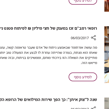
על
למידע נוסף
הרפואה
רמב"ם
בכנס
מציג
בינלאומי
את
עתיד
הרפואה
​רופאי רמב"ם זכו במענק של חצי מיליון ₪ לפיתוח פטנט ני
בכנס
בינלאומי
06/03/2017
רכיב
מה עושה אורתופד שבאמצע ניתוח של אדם שעבר טראומה קשה, עוצר 
שיתוף
שאתו הוא מנתח, בצורה שהייתה עוזרת לו לבצע את הפעולה טוב יותר 
מתייקים את השאלה הזו בירכתי מוחם, וממשיכים בניתוח, ובזה שאחר
רופאי
מייאש הזה. ​
רמב"ם
זכו
במענק
על
למידע נוסף
של
חצי
רופאי
מיליון
רמב"ם
₪
זכו
שנה ל"צוק איתן": כך הפך שירות המילואים של הרופא הקר
לפיתוח
במענק
פטנט
של