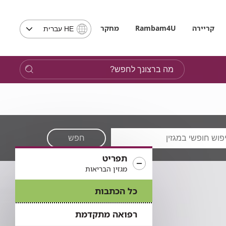
בחירת
קריירה
Rambam4U
מחקר
HE עברית
שפה
-
שים
מה
לב,
ברצונך
בבחירת
לחפש?
שפה
תועבר
לאתר
בשפה
המבוקשת
חפש
תפריט
מגזין הבריאות
כל הכתבות
רפואה מתקדמת