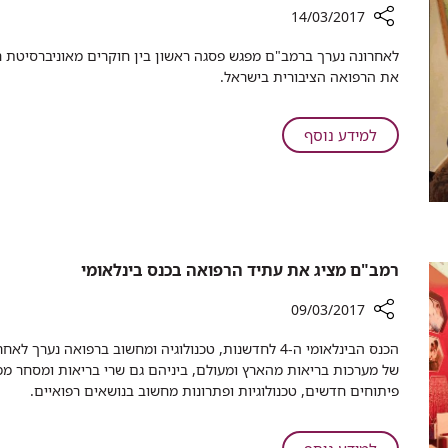
במדינה
14/03/2017
רכיב
לאחרונה נערך ברמב"ם מפגש פסגה ראשון בין חוקרים מאוניברסיטת
שיתוף
את הרפואה הציבורית בישראל.
שיתוף
פעולה
אקדמי
על
למידע נוסף
בין
שיתוף
רמב"ם
פעולה
ואוניברסיטת
אקדמי
חיפה
בין
רמב"ם
ואוניברסיטת
רמב"ם מציג את עתיד הרפואה בכנס בינלאומי
חיפה
09/03/2017
רכיב
הכנס הבינלאומי ה-4 לחדשנות, טכנולוגיה ומחשוב ברפואה 
שיתוף
של מערכות בריאות מהארץ ומעולם, ביניהם גם שרי בריאות ומסחר ממד
רמב"ם
פיתוחים חדשים, טכנולוגיות ופתרונות מחשוב בנושאים רפואיים.​
מציג
את
עתיד