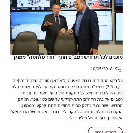
לפעילות
הנהלת
בית
רמב"ם
החולים
לציון
שמונה
עשורים
לפעילות
בית
החולים
מוכנים לכל תרחיש רמב"ם חונך "חדר מלחמה" ממוגן
10/05/2018
רכיב
על רקע המתיחות בגבול הצפון מול איראן וסוריה, נחנך היום (יום
שיתוף
ב', ה-7.5) ברמב"ם מתחם פיקוד ממוגן המיועד לשרת את הנהלת
מוכנים
בית החולים בתרחיש של התקפת טילים על חיפה, והעברת
לכל
רמב"ם אל בית החולים התת-קרקעי על שם סמי עופר. המתקן
תרחיש
החדש, אשר נבנה כחלק מבית החולים התת-קרקעי הממוגן,
רמב"ם
הוקם הודות לתרומתה של הקרן לידידות בראשותו של הרב יחיאל
חונך
אקשטיין ובעלות של מיליון דולר.
"חדר
מלחמה"
על
למידע נוסף