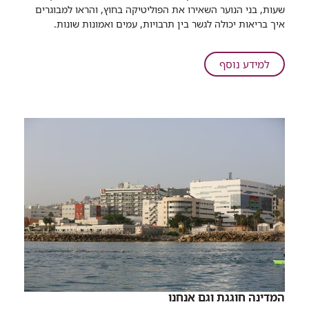
תיכון
שעות, בני הנוער השאירו את הפוליטיקה בחוץ, והראו למבוגרים
מק.ים
איך בריאות יכולה לגשר בין תרבויות, עמים ואמונות שונות.
ומשפרעם
לומדים
יחד
על
למידע נוסף
רפואה
תלמידי
ברמב"ם
תיכון
מק.ים
ומשפרעם
לומדים
יחד
רפואה
ברמב"ם
המדינה חוגגת וגם אנחנו