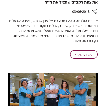
את צוות רמב"ם שהציל את חייה
03/06/2018
רכיב
את יום הולדתה ה-20 בחרה בת-אל עדן שבתאי, צעירה ישראלית
שיתוף
המתגוררת באריזונה, ארה"ב, לבלות במקום קצת לא שגרתי –
20
הפגייה של רמב"ם. הסיבה: סגירת מעגל ומפגש מרגש עם צוות
שנה
הרופאים והסיעוד שהצילו את חייה לפני שני עשורים, כשהייתה
אחרי
רק בת כמה שעות
שנולדה
במצב
אנוש,
על
למידע נוסף
המטופלת
20
פגשה
שנה
את
אחרי
צוות
שנולדה
רמב"ם
במצב
שהציל
אנוש,
את
המטופלת
חייה
פגשה
את