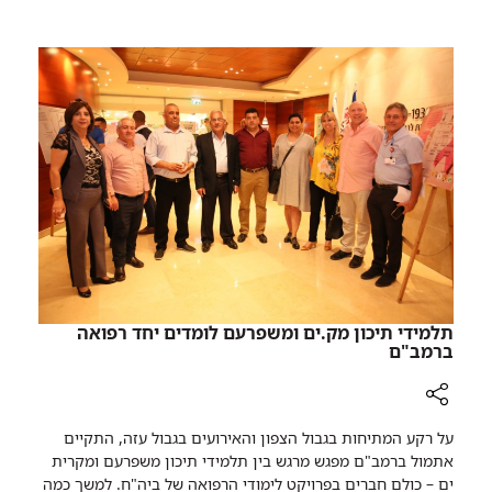
פעמיים
של
באותו
פעוטה
היום
בת
רופאי
שעות
ספורות
רמב"ם
הצילו
את
חייה
של
פעוטה
בת
שעות
ספורות
תלמידי תיכון מק.ים ומשפרעם לומדים יחד רפואה
ברמב"ם
רכיב
על רקע המתיחות בגבול הצפון והאירועים בגבול עזה, התקיים
שיתוף
אתמול ברמב"ם מפגש מרגש בין תלמידי תיכון משפרעם ומקרית
תלמידי
ים – כולם חברים בפרויקט לימודי הרפואה של ביה"ח. למשך כמה