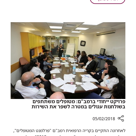
מחלקת
דו"ח
אא"ג
של
של
משרד
רמב"ם
הבריאות:
מובילה
מחלקת
בנפח
אא"ג
הפעילות
של
בארץ
רמב"ם
מובילה
בנפח
הפעילות
בארץ
​פרויקט ייחודי ברמב"ם: מטופלים משתתפים
בשולחנות עגולים במטרה לשפר את השירות
05/02/2018
רכיב
לאחרונה התקיים בקריה הרפואית רמב"ם "פרלמנט המטופלים",
שיתוף