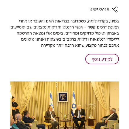
14/05/2018
רכיב
במיון, בקרדיולוגיה, כשמדובר בבריאות האם והעובר או אחרי
שיתוף
תאונת דרכים קשה – אנשי הרנטגן והדימות נמצאים שם ומסייעים
חושבים
באבחון וטיפול מדויקים ומהירים. בימים אלו נמצאת ההרשמה
על
ללימודי רנטגנאות ודימות ברמב"ם בעיצומה ואנחנו מזמינים
קריירה?
אתכם לבחור מקצוע שהוא הרבה יותר מקריירה
תראו
מה
על
למידע נוסף
יש
חושבים
לרמב"ם
על
להציע
קריירה?
לכם...
תראו
מה
יש
לרמב"ם
להציע
לכם...