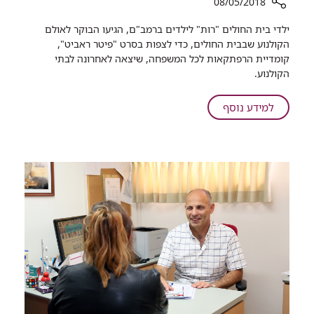
08/05/2018
רכיב
ילדי בית החולים "רות" לילדים ברמב"ם, הגיעו הבוקר לאולם
שיתוף
הקולנוע שבבית החולים, כדי לצפות בסרט "פיטר ראביט",
מה
קומדיית הרפתקאות לכל המשפחה, שיצאה לאחרונה לבתי
הקשר
הקולנוע.
בין
ארנבים,
על
למידע נוסף
פופקורן
מה
וילדי
הקשר
רמב"ם
בין
ארנבים,
פופקורן
וילדי
רמב"ם