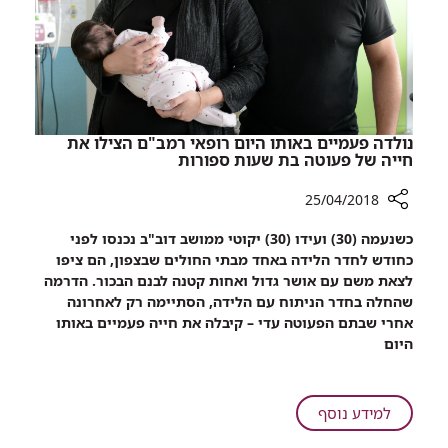
ד'איטליה
בחיפה
נולדה פעמיים באותו היום רופאי רמב"ם הצילו את
חייה של פעוטה בת שעות ספורות
25/04/2018
רכיב
כשנעמה (30) ועידו (30) יקוטי ממושב דוב"ב נכנסו לפני
שיתוף
כחודש לחדר הלידה באחד מבתי החולים שבצפון, הם ציפו
נולדה
לצאת משם עם אושר גדול ואחות קטנה לבנם הבכור. הדרמה
פעמיים
שהחלה בחדר הניתוח עם הלידה, הסתיימה רק לאחרונה
באותו
אחרי שבתם הפעוטה עדי – קיבלה את חייה פעמיים באותו
היום
היום
רופאי
רמב"ם
הצילו
על
למידע נוסף
את
נולדה
חייה