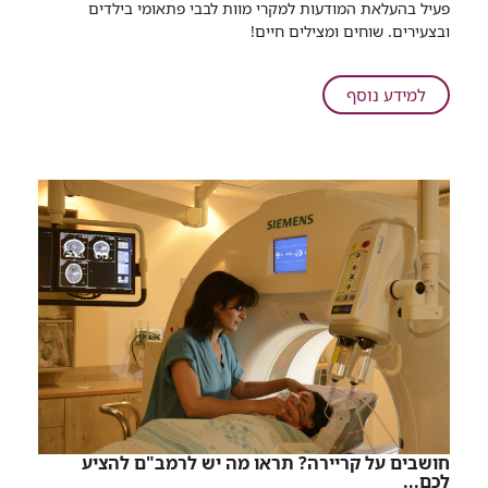
פעיל בהעלאת המודעות למקרי מוות לבבי פתאומי בילדים
למים
ובצעירים. שוחים ומצילים חיים!
מאות
שחיינים
התגייסו
על
למידע נוסף
לטובת
קפצו
מחקר
למים
למניעת
מאות
מוות
שחיינים
לבבי
התגייסו
פתאומי
לטובת
ברמב"ם
מחקר
למניעת
מוות
לבבי
פתאומי
ברמב"ם
חושבים על קריירה? תראו מה יש לרמב"ם להציע
לכם...