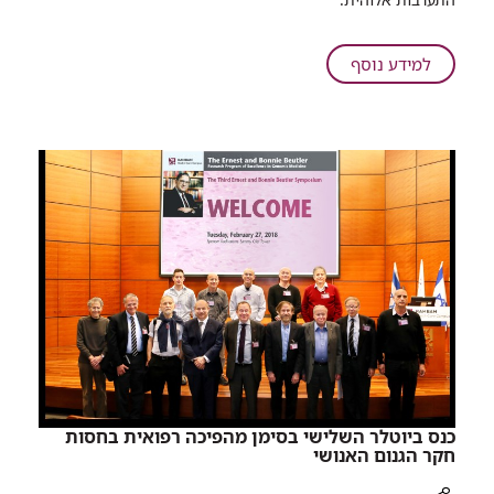
החיים:
כך
ניצלו
על
למידע נוסף
חייו
נלחמים
של
על
מטופל
החיים:
שהתמוטט
כך
סמוך
ניצלו
לבית
חייו
החולים
של
מטופל
שהתמוטט
סמוך
לבית
החולים
​כנס ביוטלר השלישי בסימן מהפיכה רפואית בחסות
חקר הגנום האנושי