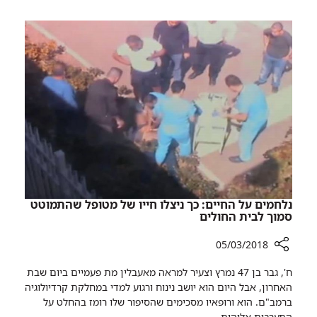
הסורית
שבחרה
בחיים
נלחמים על החיים: כך ניצלו חייו של מטופל שהתמוטט
סמוך לבית החולים
05/03/2018
רכיב
ח', גבר בן 47 נמרץ וצעיר למראה מאעבלין מת פעמיים ביום שבת
שיתוף
האחרון, אבל היום הוא יושב נינוח ורגוע למדי במחלקת קרדיולוגיה
נלחמים
ברמב"ם. הוא ורופאיו מסכימים שהסיפור שלו רומז בהחלט על
על
התערבות אלוהית. ​​