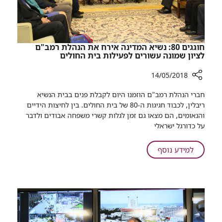
חוגגים 80: נשיא המדינה אירח את הנהלת רמב"ם
לציון שמונה עשורים לפעילות בית החולים
14/05/2018
רכיב
חברי הנהלת רמב"ם הוזמנו היום לקבלת פנים בבית הנשיא
שיתוף
ריבלין, לכבוד חגיגות ה-80 של בית החולים. בין לחיצות הידיים
חוגגים
והנאומים, הם מצאו גם זמן לגלות קשרי משפחה אבודים ולדבר
80:
על כדורגל ישראלי
נשיא
המדינה
על
למידע נוסף
אירח
חוגגים
את
80:
הנהלת
נשיא
רמב"ם
המדינה
לציון
אירח
שמונה
עשורים
את