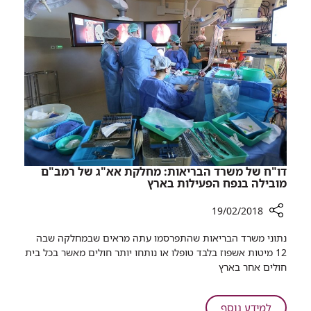
ניתוח
המונים
להארכת
גפיים
ברמב"ם
במימון
של
גיוס
המונים
דו"ח של משרד הבריאות: מחלקת אא"ג של רמב"ם
מובילה בנפח הפעילות בארץ
19/02/2018
רכיב
נתוני משרד הבריאות שהתפרסמו עתה מראים שבמחלקה שבה
שיתוף
12 מיטות אשפוז בלבד טופלו או נותחו יותר חולים מאשר בכל בית
דו"ח
חולים אחר בארץ
של
משרד
הבריאות:
על
למידע נוסף