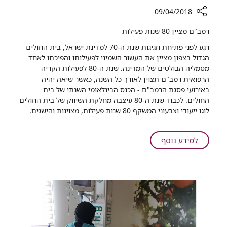
09/04/2018
רכיב
רמב"ם מציין 80 שנות פעילות
שיתוף
רגע לפני פתיחת חגיגות שנת ה-70 למדינת ישראל, בית החולים
המדינה
הגדול בצפון מציין את העשור השמיני לפעילותו והפיכתו לאחד
חוגגת
מסמליה הבולטים של המדינה. שנת ה-80 לפעילות הקריה
וגם
הרפואית רמב"ם תצוין לאורך כל השנה, כאשר שיאה יהיה
אנחנו
באירועי פסגת הרמב"ם - הכנס הבינלאומי השנתי של בית
החולים. לכבוד שנת ה-80 עיצבה מחלקת השיווק של בית החולים
לוגו ייעודי וצבעוני המשקף 80 שנות פעילות, מצוינות והישגים.
על
למידע נוסף
המדינה
חוגגת
וגם
אנחנו