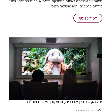
מגיעה אל עבודתה כאחות במחלקת ילדים א' בבית החולים "רות"
יום
לילדים ברמב"ם, היא מגשימה חלום.
האחות
הבינלאומי
על
למידע נוסף
2018
יום
עברו
האחות
צד:
הבינלאומי
המטופלות
2018
שהפכו
עברו
לאחיות
צד:
המטופלות
שהפכו
לאחיות
מה הקשר בין ארנבים, פופקורן וילדי רמב"ם