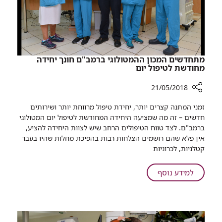
צוות
רמב"ם
שהציל
את
חייה
מתחדשים המכון ההמטולוגי ברמב"ם חונך יחידה
מחודשת לטיפול יום
21/05/2018
רכיב
זמני המתנה קצרים יותר, יחידת טיפול מרווחת יותר ושירותים
שיתוף
חדשים – זה מה שמציעה היחידה המחודשת לטיפול יום המטולוגי
מתחדשים
ברמב"ם. לצד טווח הטיפולים הרחב שיש לצוות היחידה להציע,
המכון
אין פלא שהם רושמים הצלחות רבות בהפיכת מחלות שהיו בעבר
ההמטולוגי
קטלניות, לכרוניות
ברמב"ם
חונך
על
למידע נוסף
יחידה
מתחדשים
מחודשת
המכון
לטיפול
ההמטולוגי
יום
ברמב"ם