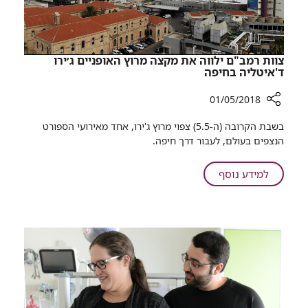
ניתן
בסיכון
למנוע
אלרגיה
בקרב
צוות רמב"ם ילווה את מקצה מרוץ האופניים ג׳ירו
ילודים
ד'איטליה בחיפה
בסיכון
01/05/2018
רכיב
בשבת הקרובה (ה-5.5) צפוי מרוץ ג'ירו, אחד מאירועי הספורט
שיתוף
הנצפים בעולם, לעבור דרך חיפה.
צוות
רמב"ם
על
למידע נוסף
ילווה
צוות
את
רמב"ם
מקצה
ילווה
מרוץ
את
האופניים
מקצה
ג׳ירו
ד'איטליה
מרוץ
בחיפה
האופניים
ג׳ירו