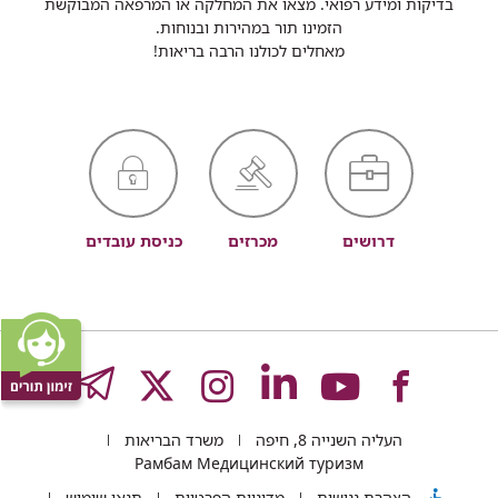
בדיקות ומידע רפואי. מצאו את המחלקה או המרפאה המבוקשת
הזמינו תור במהירות ובנוחות.
מאחלים לכולנו הרבה בריאות!
דרושים
מכרזים
כניסת עובדים
לעמוד
לעמוד
לעמוד
לעמוד
לעמוד
GRAM
העליה השנייה 8, חיפה
משרד הבריאות
של
של
של
של
של
Рамбам Медицинский туризм
הצהרת נגישות
מדיניות הפרטיות
תנאי שימוש