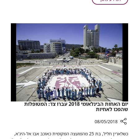
ממוגן
מוכנים
לכל
תרחיש
רמב"ם
חונך
"חדר
מלחמה"
ממוגן
יום האחות הבינלאומי 2018 עברו צד: המטופלות
שהפכו לאחיות
08/05/2018
רכיב
כשלארין חליל, בת 25 מהמועצה המקומית כאוכב אבו אל-היג'א,
שיתוף