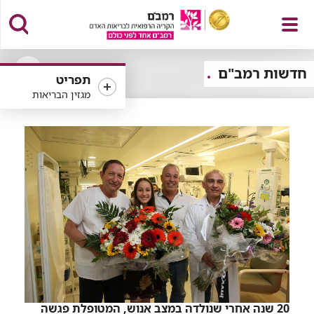
פתח
חדשות רמב"ם
תפריט
פתיחה
מגזין הבריאות
או
סגירה
של
תפריט
רכיב
סינון
20 שנה אחרי שנולדה במצב אנוש, המטופלת פגשה