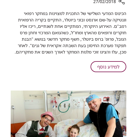
27/02/2018
רכיב
הכינוס המדעי השלישי של התכנית למצוינות במחקר רפואי
שיתוף
וגנטיקה על-שם ארנסט ובוני ביוטלר, התקיים בקריה הרפואית
רמב"ם. האירוע היוקרתי, המתקיים אחת לשנתיים, ריכז אליו
כנס
חוקרים ורופאים מהארץ ומחו"ל, כשהנואם המרכזי וחתן פרס
ביוטלר
הנובל, פרופ' ברוס ביוטלר, חשף מחקר חדשני בנושא "הבנת
השלישי
תפקוד מערכת החיסון בעת השבתה אקראית של גנים". לאחר
בסימן
מכן, עלו והציגו זוכי מלגות המחקר לאורך השנים את מחקריהם.
מהפיכה
רפואית
על
למידע נוסף
בחסות
חקר
כנס
הגנום
ביוטלר
האנושי
השלישי
בסימן
מהפיכה
רפואית
בחסות
חקר
הגנום