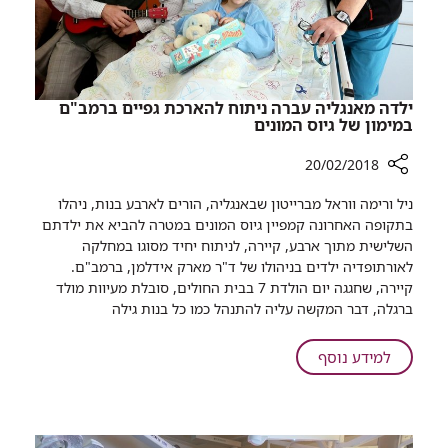
האנושי
​​ילדה מאנגליה עברה ניתוח להארכת גפיים ברמב"ם
במימון של גיוס המונים
20/02/2018
רכיב
ניל ורימה ווראל מברייטון שבאנגליה, הורים לארבע בנות, ניהלו
שיתוף
בתקופה האחרונה קמפיין גיוס המונים במטרה להביא את ילד
תם
השלישית מתוך ארבע, קיירה, לניתוח יחיד מסוגו במחלקה
ילדה
לאורתופדיה ילדים בניהולו של ד"ר מארק אידלמן, ברמב"ם.
מאנגליה
קיירה, שחגגה יום הולדת 7 בבית החולים, סובלת מעיוות מולד
עברה
ברגלה, דבר המקשה עליה להתנהל כמו כל בנות גילה
ניתוח
להארכת
על
למידע נוסף
גפיים
ברמב"ם
ילדה
במימון
מאנגליה
של
עברה
גיוס