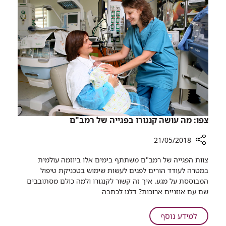
חונך
יחידה
מחודשת
לטיפול
יום
צפו: מה עושה קנגורו בפגייה של רמב"ם
21/05/2018
רכיב
צוות הפגייה של רמב"ם משתתף בימים אלו ביוזמה עולמית
שיתוף
במטרה לעודד הורים לפגים לעשות שימוש בטכניקת טיפול
צפו:
המבוססת על מגע. איך זה קשור לקנגורו ולמה כולם מסתובבים
מה
שם עם אוזניים ארוכות? דלגו לכתבה
עושה
קנגורו
על
למידע נוסף
בפגייה