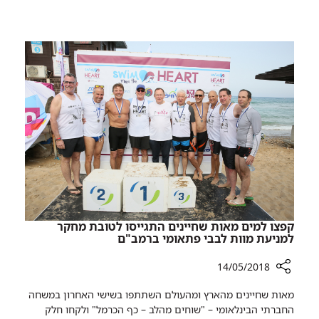
צפו:
של
מה
רמב"ם
עושה
קנגורו
בפגייה
של
רמב"ם
קפצו למים מאות שחיינים התגייסו לטובת מחקר
למניעת מוות לבבי פתאומי ברמב"ם
14/05/2018
רכיב
מאות שחיינים מהארץ ומהעולם השתתפו בשישי האחרון במשחה
שיתוף
החברתי הבינלאומי – "שוחים מהלב – כף הכרמל" ולקחו חלק
קפצו