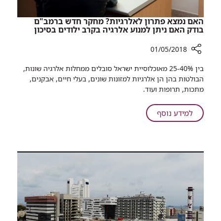
האם נמצא פתרון לאלרגיות? מחקר חדש ברמב"ם
בודק האם ניתן למנוע אלרגיה בקרב ילודים בסיכון
01/05/2018
רכיב
בין 25-40% מאוכלוסיית ישראל סובלים ממחלות אלרגיה שונות,
שיתוף
הבולטות בהן הן אלרגיות למזונות שונים, בעלי חיים, אבקנים,
האם
מתכות, תרופות ועוד.
נמצא
פתרון
על
למידע נוסף
לאלרגיות?
האם
מחקר
נמצא
חדש
פתרון
ברמב"ם
לאלרגיות?
בודק
מחקר
האם
ניתן
חדש
למנוע
ברמב"ם
אלרגיה
בודק
בקרב
האם
ילודים