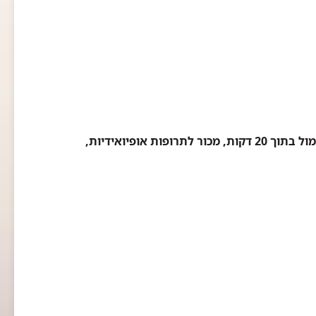
פריצת דרך בטיפול בהתמכרויות: מומחי רמב"ם הצליחו לגמול בתוך 20 דקות, מכור לתרופות אופיואידיות,