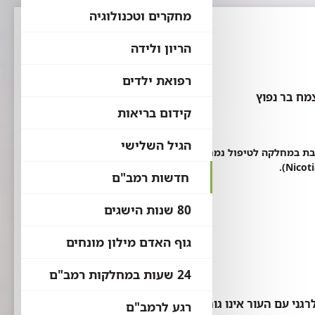
מחקרים וטכנולוגיה
הריון ולידה
רפואת ילדים
מח בר נפוץ
קידום בריאות
הגיל השלישי
4 לחייהם, אושפזו ביום שבת במחלקה לטיפול נמרץ במרכז הרפואי רמב"ם,
חדשות רמב"ם
80 שנות הישגים
גוף האדם מילון מונחים
24 שעות במחלקות רמב"ם
ני עם העור אינו גורם לאנפילקסיס
רגע לרמב"ם