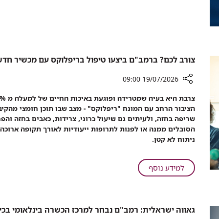
ניסוי
אינו
מוגדלת:
ראשון
גורם
ניסוי
בטכנולוגיה
לאנפילקסיס
ראשון
שחוסכת
הליכים
בטכנולוגיה
פולשניים
שחוסכת
צורב לכם? ברמב"ם ביצעו טיפול בריפלוקס עם מכשיר חדש
בוצע
הליכים
ברמב"ם
פולשניים
19/07/2026 09:00
בוצע
רכיב
ברמב"ם
שיתוף
הציבור הרחב עם המונח "ריפלוקס" - מצב שבו תוכן חומצי מהקיב
צורב
שריפה בחזה, ולעיתים גם שיעול כרוני, צרידות, כאבים בחזה וה
לכם?
הסובלים ממנה או לפנות לתרופות ייעודיות לאורך תקופה ארוכה, 
ברמב"ם
ניתוח לא קטן.
ביצעו
טיפול
בריפלוקס
על
למידע נוסף
עם
צורב
מכשיר
לכם?
חדשני
ברמב"ם
שמטפל
גאווה ישראלית: רמב"ם נבחר למרכז הכשרה בינלאומי בכי
ביצעו
בבעיה