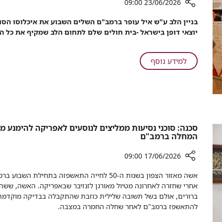
23/06/2026 09:00
20
דקות
רכיב
בניין הלב ע"ש איל עופר ברמב"ם השלים השבוע את איכלוסו הסופי
שיתוף
יוצאי דופן בישראל -בית חולים שלם לתחום הלב שמקיף את כל 
אימפריית
הלב
של
על
למידע נוסף
רמב"ם
אימפריית
מתרחבת
הלב
של
רמב"ם
מתרחבת
המחלה ברמב"ם
17/06/2026 09:00
רכיב
אשה מאזור הצפון בשנות ה-50 לחייה התאשפזה ב
שיתוף
אחרי שחזרה לאחרונה מטיול מאורגן לזנזיבר שבאפריקה. האשה, ששהת
סכנה:
ברורים, אולם בשל תשובה שלילית כוזבת שהתקבלה בבדיקה מוקדמת 
סוכני
להתאשפז ברמב"ם לאחר שחלה החמרה במצבה.
נסיעות
ממליצים