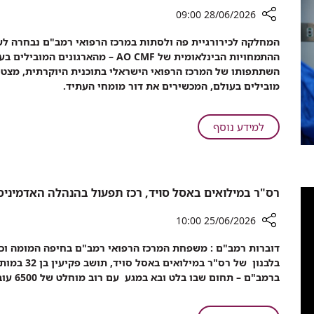
טיפול
ללא
28/06/2026 09:00
בריפלוקס
ניתוח
עם
רכיב
מכשיר
שיתוף
ההתמחויות הבינלאומית של AO CMF – מה
גאווה
חדשני
השתתפותו של המרכז הרפואי הישראלי בתוכנית היוקרתית, מצט
ישראלית:
שמטפל
מובילים בעולם, המכשירים את דור מומחי העתיד.
רמב"ם
בבעיה
נבחר
ללא
למרכז
על
ניתוח
למידע נוסף
הכשרה
גאווה
בינלאומי
ישראלית:
בכירורגיית
רמב"ם
פה
נבחר
רס"ר במילואים באסל סויד, רכז תפעול בהנהלה האדמיניס
ולסתות
למרכז
הכשרה
25/06/2026 10:00
בינלאומי
רכיב
דוברות רמב"ם : משפחת המרכז הרפואי רמב"ם בחיפה המומה וכו
בכירורגיית
שיתוף
בלבנון של ר
פה
רס"ר
ברמב"ם – תחום שבו בלט ובא במגע עם רוב מוחלט של 6500 עובדי בית החולים .
ולסתות
במילואים
באסל
סויד,