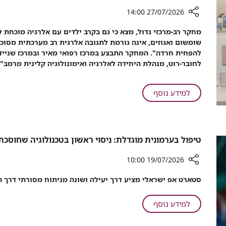
נפוץ
ואכלו
27/07/2026 14:00
מצמח
רכיב
בר
מחקר רב-מרכזי גדול, מצא כי גם בקרב ילדים עם אלרגיה מוכחת ל
שיתוף
נפוץ
שומשום ואגוזים, אינה גורמת לתגובה אלרגית רב מערכתית מסוכנ
מחקר
להפחית חרדה". המחקר התבצע במרכז רפואי מאיר ובמרכז שניידר
ישראלי
לחובר-רוט, מנהלת היחידה לאלרגיה ואימונולוגיה קלינית מרמב"
מפריך
את
חששות
על
למידע נוסף
ההורים:
מחקר
מגע
ישראלי
של
מפריך
מזון
את
טיפול בערמונית מוגדלת: ניסוי ראשון בטכנולוגיה שחוסכת
אלרגני
חששות
עם
ההורים:
19/07/2026 10:00
העור
מגע
רכיב
אינו
סטארט אפ ישראלי מציע דרך יעילה ושונה מניתוח מסורתי דרך 
של
שיתוף
גורם
מזון
טיפול
לאנפילקסיס
אלרגני
על
למידע נוסף
בערמונית
עם
טיפול
מוגדלת:
העור
בערמונית