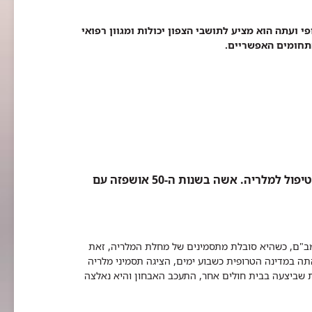
 ועתה הוא מציע לתושבי הצפון יכולות ומגוון רפואי
התחומים האפשריים.
סכנה: סוכני נסיעות ממליצים לנוסעים לאפריקה להימנע מטיפול למלריה. אשה בשנות ה-50 אושפזה עם
תחילת השבוע ברמב"ם, כשהיא סובלת מתסמינים של מחלת המלריה, זאת
ה במדינה הטרופית כשבוע ימים, הציגה תסמיני מלריה
שביצעה בבית חולים אחר, התעכב האבחון והיא נאלצה