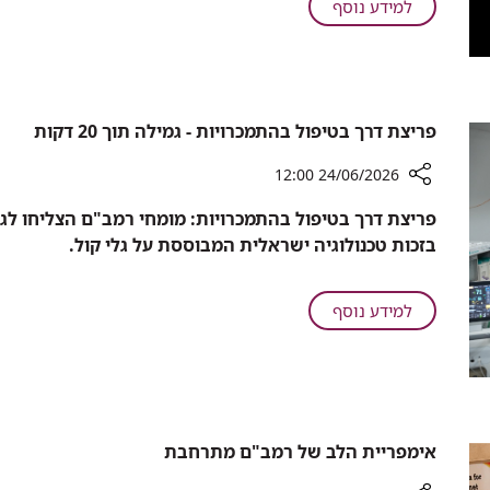
על
למידע נוסף
רכז
רס"ר
תפעול
במילואים
בהנהלה
באסל
האדמיניסטרטיבית
סויד,
ברמב"ם,
רכז
פריצת דרך בטיפול בהתמכרויות - גמילה תוך 20 דקות
נפל
תפעול
בלבנון
בהנהלה
24/06/2026 12:00
האדמיניסטרטיבית
רכיב
ברמב"ם,
שיתוף
בזכות טכנולוגיה ישראלית המבוססת על גלי קול.
נפל
פריצת
בלבנון
דרך
בטיפול
על
למידע נוסף
בהתמכרויות
פריצת
-
דרך
גמילה
בטיפול
תוך
בהתמכרויות
20
-
דקות
אימפריית הלב של רמב"ם מתרחבת
גמילה
תוך