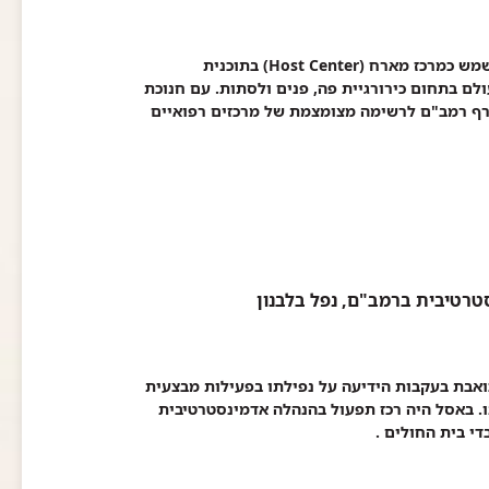
המחלקה לכירורגיית פה ולסתות במרכז הרפואי רמב"ם נבחרה לשמש כמרכז מארח (Host Center) בתוכנית
ארגונים המובילים בעולם בתחום כירורגיית פה, פנים ולסתות. עם חנוכת
רף רמב"ם לרשימה מצומצמת של מרכזים רפואיים
טרטיבית ברמב"ם, נפל בלבנון
אבת בעקבות הידיעה על נפילתו בפעילות מבצעית
ס"ר במילואים באסל סויד, תושב פקיעין בן 32 במותו. באסל היה רכז תפעול בהנהלה אדמינסטרטיבית