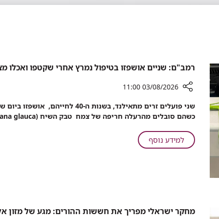
רמב"ם: שניים אושפזו בטיפול נמרץ אחרי שקטפו ואכלו מצ
03/08/2026 11:00
רכיב
שני פועלים זרים מתאילנד, בשנות ה-0
שיתוף
כשהם סובלים מהרעלה חריפה של צמח טבק השיח (Nicotiana glauca).
רמב"ם:
שניים
על
למידע נוסף
אושפזו
רמב"ם:
בטיפול
שניים
נמרץ
אושפזו
אחרי
בטיפול
שקטפו
נמרץ
ואכלו
מצמח
אחרי
מחקר ישראלי מפריך את חששות ההורים: מגע של מזון אלרג
בר
שקטפו