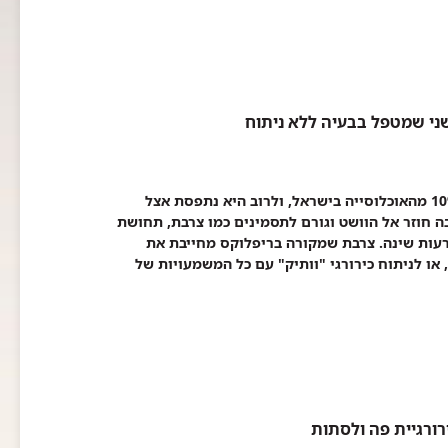
ני שמטפל בבעיה ללא ניתוח
צרבת היא בעיה שמטרידה ופוגעת באיכות החיים של למעלה מ 10% מהאוכלוסייה בישראל, ולרוב היא נתפסת אצל
ה חוזר אל הוושט וגורם לתסמינים כמו צרבת, תחושת
פרעות שינה. צרבת שמקורה בריפלוקס מחייבת את
או לניתוח כירורגי "וותיק" עם כל המשמעויות של
רורגיית פה ולסתות