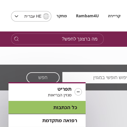
בחירת
קריירה
Rambam4U
מחקר
HE עברית
שפה
-
שים
מה
לב,
ברצונך
בבחירת
לחפש?
שפה
תועבר
לאתר
בשפה
המבוקשת
חפש
תפריט
מגזין הבריאות
כל הכתבות
רפואה מתקדמת