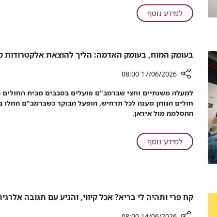
לנוסעים
על
למידע נוסף
לאפריקה
סכנה:
להימנע
סוכני
מטיפול
נסיעות
למלריה.
בעומק המוח, בעומק האדמה: הליך להוצאת אלקטרודות מה
ממליצים
אשה
לנוסעים
בשנות
17/06/2026 08:00
לאפריקה
ה-50
להימנע
רכיב
אושפזה
למעלה משנתיים וחצי שברמב"ם פועלים בסבבים מבית החולים הת
מטיפול
שיתוף
עם
חולים הנותן מענה לכל תרחיש, הופעל הבוקר כשברמב"ם החלו 
בעומק
למלריה.
המחלה
ההסלמה מול איראן.
המוח,
אשה
ברמב"ם
בעומק
בשנות
האדמה:
ה-50
על
למידע נוסף
הליך
אושפזה
בעומק
להוצאת
עם
המוח,
אלקטרודות
המחלה
בעומק
מהמוח,
ברמב"ם
האדמה:
בוצע
הליך
קח פרי ותהיה לי בריא? אכל קיווי, והגיע עם תגובה אלרג
במיטת
להוצאת
המטופלת
אלקטרודות
14/06/2026 08:00