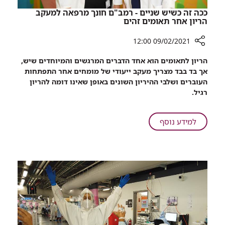
ככה זה כשיש שניים - רמב"ם חונך מרפאה למעקב
הריון אחר תאומים זהים
09/02/2021 12:00
רכיב
הריון לתאומים הוא אחד הדברים המרגשים והמיוחדים שיש,
שיתוף
אך בד בבד מצריך מעקב ייעודי של מומחים אחר התפתחות
ככה
העוברים ושלבי ההיריון השונים באופן שאינו דומה להריון
זה
רגיל.
כשיש
שניים
-
על
למידע נוסף
רמב"ם
ככה
חונך
זה
מרפאה
כשיש
למעקב
שניים
הריון
-
אחר
רמב"ם
תאומים
חונך
זהים
מרפאה
למעקב