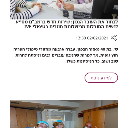
לבחור את העובר הנכון: שירות חדש ברמב"ם מסייע
לנשים הסובלות מכישלונות חוזרים בטיפולי IVF
02/02/2021 13:30
רכיב
ש', בת 40 מאזור הצפון, עברה ארבעה מחזורי טיפולי הפריה
שיתוף
חוץ גופית, אך למרות שהניבה עוברים רבים וניסתה להרות
לבחור
שוב ושוב, כל הניסיונות כשלו.
את
העובר
הנכון:
על
למידע נוסף
שירות
לבחור
חדש
את
ברמב"ם
העובר
מסייע
הנכון:
לנשים
שירות
הסובלות
חדש
מכישלונות
ברמב"ם
חוזרים
מסייע