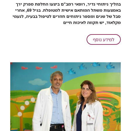
רכיב
בהליך ניתוחי נדיר, רופאי רמב"ם ביצעו החלפת מפרק ירך
שיתוף
באמצעות משתל המותאם אישית למטופלת. בגיל 69, אחרי
במיוחד
סבל של שנים ומספר ניתוחים חוזרים לטיפול בבעיה, לנעמי
בשבילה:
מקלאוד, יש תקווה לאיכות חיים
משתל
מותאם
אישית
על
למידע נוסף
הושתל
במיוחד
במטופלת
בשבילה:
שסבלה
משתל
מניתוחים
מותאם
חוזרים
אישית
במפרק
הושתל
הירך
במטופלת
שסבלה
מניתוחים
חוזרים
במפרק
הירך