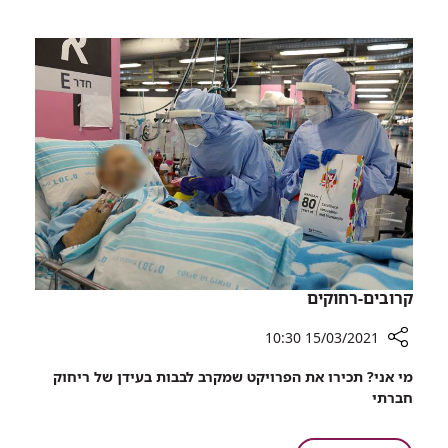
לשגרה:
סיורי
רמב"ם
חדר
מחדש
הלידה
את
סיורי
חדר
הלידה
קרובים-רחוקים
15/03/2021 10:30
רכיב
מי אני? תכירו את הפרויקט שמקרב לבבות בעידן של ריחוק
שיתוף
חברתי
קרובים-רחוקים