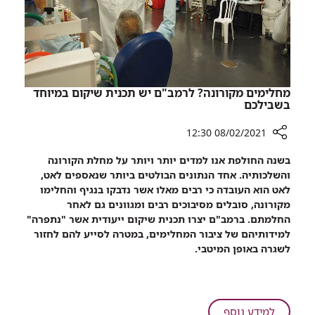
הריון
אחר
תאומים
זהים
מחלימים מקורונה? לרמב"ם יש תכנית שיקום במיוחד
בשבילכם
08/02/2021 12:30
רכיב
בשנה החולפת אנו למדים יותר ויותר על מחלת הקורונה
שיתוף
והשלכותיה. אחד הנתונים הבולטים ביותר שנאספים לאט,
מחלימים
לאט הוא העובדה כי רבים מאלו אשר נדבקו בנגיף והחלימו
מקורונה?
מקורונה, סובלים מסיבוכים רבים ומגוונים גם לאחר
לרמב"ם
החלמתם. ברמב"ם יצרו תכנית שיקום ייעודית אשר "נתפרה"
יש
למידותיהם של ציבור המחלימים, במטרה לסייע להם לחזור
תכנית
לשגרה באופן המיטבי.
שיקום
במיוחד
בשבילכם
על
למידע נוסף