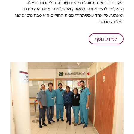
האחרונים ראינו מטופלים קשים שנכנעים לקורונה וכאלה
מחלים
שהצליחו לנצח אותה. המאבק של כל אחד מהם היה מורכב
הקורונה
ומאתגר. כל אחד שמשתחרר מבית החולים הוא מבחינתנו סיפור
יוצא
הצלחה מרגש".
מביה"ח
לראשונה
לראות
על
למידע נוסף
את
מרגש:
הים
אחרי
מאבק
של
חודשיים
על
חייו,
מחלים
הקורונה
יוצא
מביה"ח
לראשונה
לראות
את