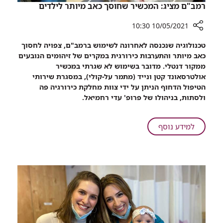
רמב"ם מציג: המכשיר שחוסך כאב מיותר לילדים
10/05/2021 10:30
רכיב
טכנולוגיה שנכנסה לאחרונה לשימוש ברמב"ם, צפויה לחסוך
שיתוף
כאב מיותר והתערבות כירורגית במקרים של זיהומים הנובעים
רמב"ם
ממקור דנטלי. מדובר בשימוש לא שגרתי במכשיר
מציג:
אולטרסאונד קטן ונייד (מתמר על-קולי), במסגרת שירותי
המכשיר
הטיפול הדחוף הניתן על ידי צוות מחלקת כירורגיה פה
שחוסך
ולסתות, בניהולו של פרופ' עדי רחמיאל.
כאב
מיותר
לילדים
על
למידע נוסף
רמב"ם
מציג:
המכשיר
שחוסך
כאב
מיותר
לילדים