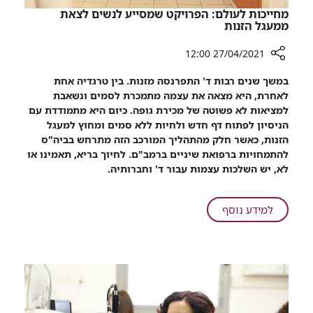
הים
מחייכות לעולם: הפרויקט שמסייע לנשים לצאת
ממעגל הזנות
27/04/2021 12:00
רכיב
במשך שנים רבות ד' התפרנסה מזנות. בין טרגדיה אחת
שיתוף
לאחרת, היא מצאה את עצמה מתמכרת לסמים ונשאבת
מחייכות
למציאות לא פשוטה של מכירת גופה. כיום היא מתמודדת עם
לעולם:
הניסיון לפתוח דף חדש ולחיות ללא סמים ומחוץ למעגל
הפרויקט
הזנות, כאשר חלק מהתהליך המורכב הזה מתרחש בביה"ס
שמסייע
להתמחויות ברפואת שיניים ברמב"ם. לחיוך בריא, תאמינו או
לנשים
לא, יש השלכות עצמות עבור ד' וחברותיה.
לצאת
ממעגל
הזנות
על
למידע נוסף
מחייכות
לעולם:
הפרויקט
שמסייע
לנשים
לצאת