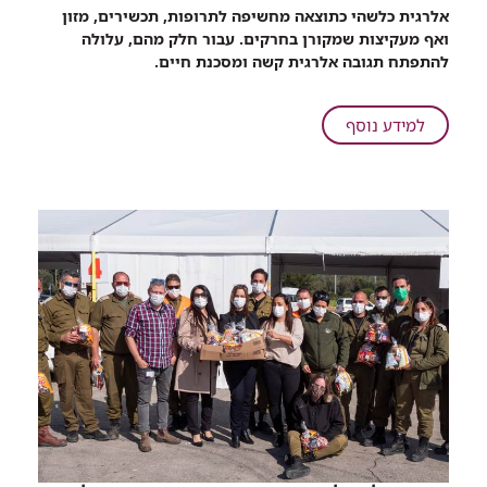
שיתוף
אלרגית כלשהי כתוצאה מחשיפה לתרופות, תכשירים, מזון
שירות
ואף מעקיצות שמקורן בחרקים. עבור חלק מהם, עלולה
חדש
להתפתח תגובה אלרגית קשה ומסכנת חיים.
מהיחידה
לאימונולוגיה:
חיסון
על
למידע נוסף
נגד
שירות
נגיף
חדש
קורונה
מהיחידה
לסובלים
לאימונולוגיה:
מאלרגיה.
חיסון
נגד
נגיף
קורונה
לסובלים
מאלרגיה.