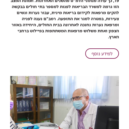
19, כך עולה מנתוני הלמ"ס מהשנים האחרונות. תמונת המצב
מגנים
הזו גרמה למשרד הבריאות לפנות למספר בתי חולים בבקשה
על
להקים מרפאות לקידום בריאות מינית, עבור נערות ונשים
הנערות:
צעירות, במטרה למגר את התופעה. רמב"ם נענה לפניה
מרפאה
ומרפאת נערות נחנכה לאחרונה בבית החולים, היחידה באזור
חדשה
הצפון ואחת משלוש מרפאות המשתתפות בפיילוט ברחבי
ברמב"ם
הארץ.
מסייעת
לנערות
הפעילות
על
למידע נוסף
מינית
מגנים
על
הנערות:
מרפאה
חדשה
ברמב"ם
מסייעת
לנערות
הפעילות
מינית