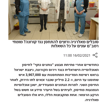
עובדי
רמב"ם
לכבוד
חג
הפורים
סובלים מאלרגיה ורוצים להתחסן נגד קורונה? מומחי
רמב"ם עונים על כל השאלות
16/02/2021 11:00
רכיב
כחודשיים אחרי פתיחת מבצע "נותנים כתף" לחיסון
שיתוף
האוכלוסייה הישראלית כנגד וירוס הקורונה, ניצבת ישראל
סובלים
בראש רשימת המדינות המתחסנות עם 3,907,000 איש
מאלרגיה
שחוסנו עד היום, ו- 2.2 מיליון שכבר זכאים לתו הירוק, לאחר
ורוצים
החיסון השני. למרות הנתונים המעודדים, ישנן אוכלוסיות
להתחסן
הנמנעות מחיסון, לעיתים בשל היעדר מידע או חשש בשל
נגד
הרקע הרפואי. אחת מהקבוצות הללו, היא אלו הסובלים
קורונה?
מאלרגיה.
מומחי
רמב"ם