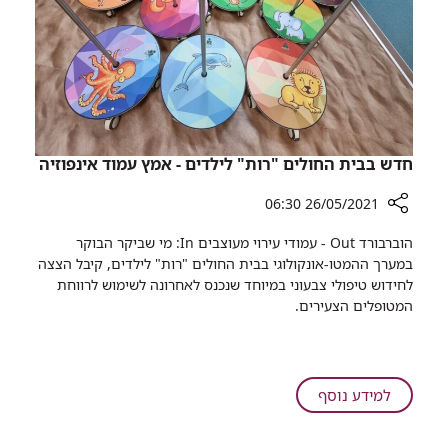
בעיסוק
פרוטוקולים
בקריה
חדשים
הרפואית
בשיקום
רמב"ם
לאחר
ליום
תפירת
עיון
גידים
בנושא
בניתוחי
הצגת
חדש בבית החולים "רות" לילדים - אמץ עמוד אינפוזיה
כף
פרוטוקולים
יד
חדשים
26/05/2021 06:30
בשיקום
רכיב
לאחר
הוברבורד Out - עמודי עירוי מעוצבים In: מי שביקר הבוקר
שיתוף
במערך ההמטו-אונקולוגי בבית החולים "רות" לילדים, קיבל הצצה
תפירת
חדש
לחידוש טיפולי צבעוני במיוחד שנכנס לאחרונה לשימוש לרווחת
גידים
בבית
המטופלים הצעירים.
בניתוחי
החולים
כף
"רות"
יד
לילדים
-
על
למידע נוסף
אמץ
חדש
עמוד
בבית
אינפוזיה