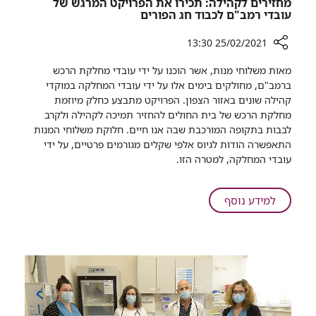
מחזירים לקהילה: תכירו את הפרויקט המרגש של
עובדי רמב"ם לכבוד חג הפורים
25/02/2021 13:30
רכיב
מאות משלוחי מנות, אשר הוכנו על ידי עובדי מחלקת הרכש
שיתוף
ברמב"ם, מחולקים בימים אלו על ידי עובדי המחלקה במוקדי
מחזירים
קהילה שונים באזור הצפון. הפרויקט מתבצע כחלק מיוזמת
לקהילה:
מחלקת הרכש של בית החולים להחזיר תמיכה לקהילה ולקרב
תכירו
לבבות בתקופה המורכבת שבה אנו חיים. חלוקת משלוחי המנות
את
התאפשרה הודות לגיוס אלפי שקלים מגורמים פרטיים, על ידי
הפרויקט
עובדי המחלקה, למטרה הזו.
המרגש
של
עובדי
על
למידע נוסף
רמב"ם
מחזירים
לכבוד
לקהילה:
חג
תכירו
הפורים
את
הפרויקט
המרגש
של