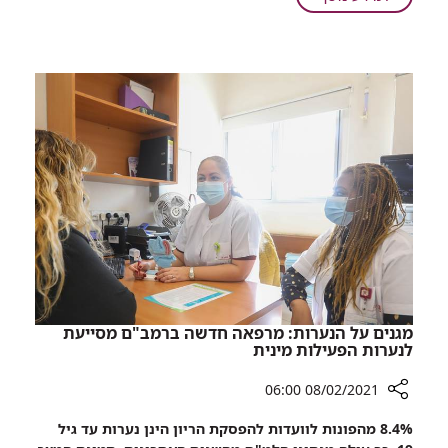
מחלימים
מקורונה?
לרמב"ם
יש
תכנית
שיקום
במיוחד
בשבילכם
מגנים על הנערות: מרפאה חדשה ברמב"ם מסייעת
לנערות הפעילות מינית
08/02/2021 06:00
רכיב
8.4% מהפונות לוועדות להפסקת הריון הינן נערות עד גיל
שיתוף