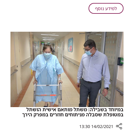
עונים
על
למידע נוסף
על
סובלים
כל
מאלרגיה
השאלות
ורוצים
להתחסן
נגד
קורונה?
מומחי
רמב"ם
עונים
על
כל
השאלות
במיוחד בשבילה: משתל מותאם אישית הושתל
במטופלת שסבלה מניתוחים חוזרים במפרק הירך
14/02/2021 13:30