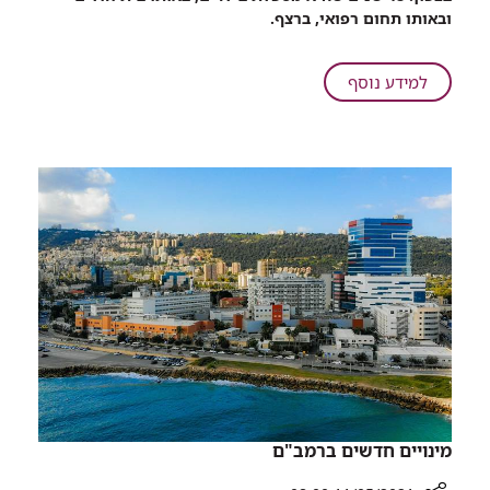
ובמשך
ובאותו תחום רפואי, ברצף.
כמעט
50
שנים
על
למידע נוסף
לא
נולדה
עזבה
ברמב"ם,
את
ובמשך
בית
כמעט
החולים
50
שנים
לא
עזבה
את
בית
החולים
מינויים חדשים ברמב"ם