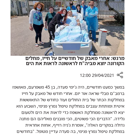
מרגש: אחרי מאבק של חודשיים על חייו, מחלים
הקורונה יוצא מביה"ח לראשונה לראות את הים
29/04/2021 12:00
רכיב
במשך כמעט חודשיים, היה ג'ימי סעדה, בן 45 משפרעם, מאושפז
שיתוף
ברמב"ם מבלי שראה אור יום. אחרי חודש של מאבק על חייו
מרגש:
במחלקות הכתר של בית החולים ועוד כחודש של התאוששות
אחרי
איטית ומותחת עצבים במחלקת טיפול נמרץ פנימי, השבוע הוא
מאבק
יצא לראשונה ממחלקת האשפוז כדי לראות את הים ולטעום
של
גלידה. "הדברים הכי פשוטים, הכי מובנים מאליהם הם מתנה
חודשיים
גדולה במקרים האלה", אומרת ג'ניה רוייף, אחות אחראית
על
במחלקת טיפול נמרץ פנימי, בה סעדה עדיין מטופל. "בחודשים
חייו,