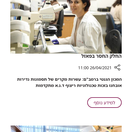
ממעגל
הזנות
החלק החסר בפאזל
26/04/2021 11:00
רכיב
המכון הגנטי ברמב"ם: עשרות מקרים של תסמונות נדירות
שיתוף
אובחנו בזכות טכנולוגיות ריצוף ד.נ.א מתקדמות
החלק
החסר
בפאזל
על
למידע נוסף
החלק
החסר
בפאזל