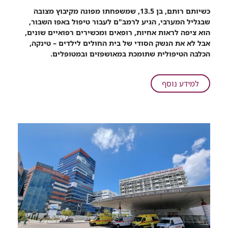
רכיב
כשיותם רותם, בן 13.5, שמשפחתו מפונה מקיבוץ מצובה
שיתוף
שבגליל המערבי, הגיע לרמב"ם לעבור טיפול באפו השבור,
נביחת
הוא ציפה לראות אחיות, רופאים ומכשירים רפואיים שונים,
הרגעה:
אבל לא את הנשק הסודי של בית החולים לילדים – טינקה,
יותם,
הכלבה הטיפולית שתומכת במאושפזים ובמטופלים.
מפונה
מהצפון,
קיבל
על
למידע נוסף
ליווי
נביחת
של
הרגעה:
כלבות
יותם,
טיפוליות
מפונה
בהליך
מהצפון,
רפואי
קיבל
ברמב"ם
ליווי
של
כלבות
טיפוליות
בהליך
רפואי