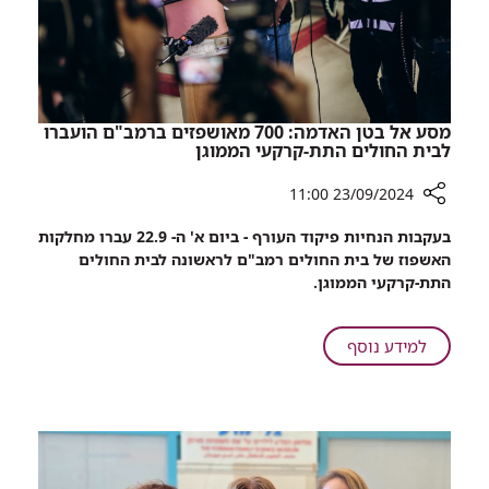
מסע אל בטן האדמה: 700 מאושפזים ברמב"ם הועברו
לבית החולים התת-קרקעי הממוגן
23/09/2024 11:00
רכיב
בעקבות הנחיות פיקוד העורף - ביום א' ה- 22.9 עברו מחלקות
שיתוף
האשפוז של בית החולים רמב"ם לראשונה לבית החולים
מסע
התת-קרקעי הממוגן.
אל
בטן
האדמה:
על
למידע נוסף
700
מסע
מאושפזים
אל
ברמב"ם
בטן
הועברו
האדמה:
לבית
700
החולים