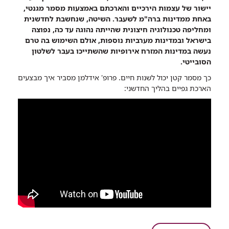
שיתוף
יישור של עצמות הירכיים והארכתם באמצעות מסמר מגנטי,
מישראל
באחת ממדינות ברה"מ לשעבר. השיטה, שנחשבת לחדשנית
באהבה:
ומחליפה טכנולוגיה חיצונית שהייתה נהוגה עד כה, נפוצה
רופאי
בישראל ובמדינות מערביות נוספות, אולם השימוש בה טרם
רמב"ם
נעשה במדינות המזרח אירופיות שהשתייכו בעבר לשלטון
ביצעו
הסובייטי.
ניתוח
כך מסמר קטן יכול לשנות חיים. פרופ' אידלמן מסביר איך מבצעים
ראשון
הארכת גפיים בהליך החדשני:
מסוגו
במדינות
ברה"מ
לשעבר