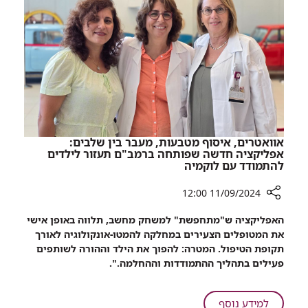
מאושפזים
התת-קרקעי
ברמב"ם
הממוגן
הועברו
לבית
החולים
התת-קרקעי
הממוגן
אוואטרים, איסוף מטבעות, מעבר בין שלבים:
אפליקציה חדשה שפותחה ברמב"ם תעזור לילדים
להתמודד עם לוקמיה
11/09/2024 12:00
רכיב
האפליקציה ש"מתחפשת" למשחק מחשב, תלווה באופן אישי
שיתוף
את המטופלים הצעירים במחלקה להמטו-אונקולוגיה לאורך
אוואטרים,
תקופת הטיפול. המטרה: להפוך את הילד וההורה לשותפים
איסוף
פעילים בתהליך ההתמודדות וההחלמה.".
מטבעות,
מעבר
בין
על
למידע נוסף