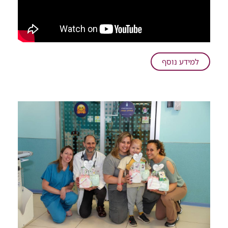
על
למידע נוסף
"25
שנים
של
כאבים
עזים
הסתיימו
ברגע":
כך
מטפלים
ברמב"ם
בבעיה
רפואית
שמייסרת
את