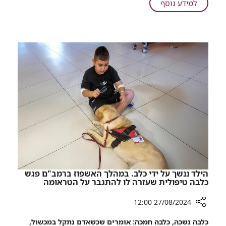
על
למידע נוסף
מישראל
באהבה:
רופאי
רמב"ם
ביצעו
ניתוח
ראשון
מסוגו
במדינות
ברה"מ
לשעבר
הילד ננשך על ידי כלב. במהלך האשפוז ברמב"ם פגש
כלבה טיפולית שעזרה לו להתגבר על הטראומה
27/08/2024 12:00
רכיב
כלבה נשכה, כלבה תמכה: אומרים שכשאדם נתקל במכשול,