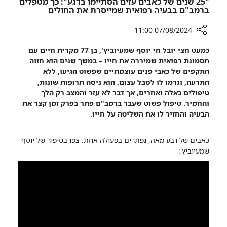
"25 שנים של כאבים עזים הסתיימו ברגע": כך מטפלים
הטראומה
ברמב"ם בבעיה רפואית שמייסרת את החולים
07/08/2024 11:00
רכיב
כמעט חצי יובל חי יוסף שמעיוביץ', בן 77 מקרית חיים עם
שיתוף
תסמונת רפואית שמיררה את חייו – במשך שנים הוא חווה
"25
התקפים של כאבי פנים עוצמתיים שפשוט הגיעו, ללא
שנים
התרעה, וגרמו לו לסבל עצום. הוא ניסה תרופות שונות,
של
טיפולים כאלה ואחרים, אך דבר לא עזר והמצב רק הלך
כאבים
והחמיר. טיפול פשוט שעבר ברמב"ם פתר בפרק זמן קצר את
עזים
הבעיה והחזיר לו את השליטה על חייו.
הסתיימו
ברגע":
כאבים של רבע מאה, נפתרים בפעולה אחת. צפו בסיפור של יוסף
כך
שמעיוביץ':
מטפלים
ברמב"ם
בבעיה
רפואית
שמייסרת
את
החולים