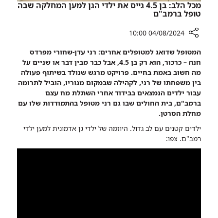
החולים
מכל הלב: בן 4.5 גייס את ילדי הגן למען המחלקה שבה
טופל ברמב"ם
04/08/2024 10:00
רכיב
המטופל שדואג למטופלים אחרים: רני עדן-שחורי מפרדס
שיתוף
חנה – כרכור, הוא רק בן 4.5, אבל כבר מבין דבר או שניים על
מכל
מה חשוב באמת בחיים. פרויקט מרגש שנולד בשיתוף פעולה
הלב:
בין משפחתו של רני, לקהילה שבמקום מגוריו, הוביל לתרומה
בן
עבור ילדים הנמצאים בבידוד אחרי השתלת מח עצם
4.5
ברמב"ם, בית החולים שבו גם רני מטופל בהתמודדות שלו עם
גייס
מחלת הסרטן.
את
ילדים קטנים עם לב גדול. היוזמה של ילדי גן אדמונית למען ילדי
ילדי
רמב"ם. צפו:
הגן
למען
המחלקה
שבה
טופל
ברמב"ם