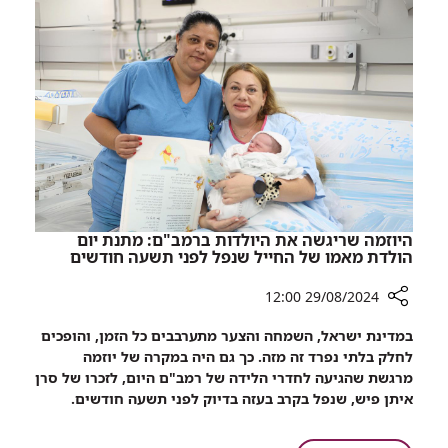
קורא
לגורמי
האכיפה
לשקול
את
מכירת
גז
הקצפות
היוזמה שריגשה את היולדות ברמב"ם: מתנת יום
הולדת מאמו של החייל שנפל לפני תשעה חודשים
29/08/2024 12:00
רכיב
במדינת ישראל, השמחה והצער מתערבבים כל הזמן, והופכים
שיתוף
לחלק בלתי נפרד זה מזה. כך גם היה במקרה של יוזמה
היוזמה
מרגשת שהגיעה לחדרי הלידה של רמב"ם היום, לזכרו של סרן
שריגשה
איתן פיש, שנפל בקרב בעזה בדיוק לפני תשעה חודשים.
את
היולדות