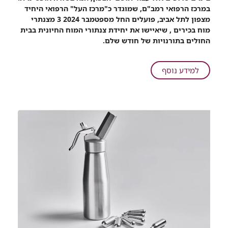
שיתוף
במרכז הרפואי רמב"ם, שמוגדר כ"מרכז העל" הרפואי היחיד
יחידת
מצפון לתל אביב, פועלים החל מספטמבר 2024 3 מצנתרי
צנתורי
מוח בכירים , שיאיישו את יחידת צנתורי המוח החיונית בבית
המוח
החולים בתורנויות של חודש שלם.
החיונית
ברמב"ם
התרחבה
על
למידע נוסף
ותחזיק
יחידת
מעתה
צנתורי
תורנות
המוח
של
החיונית
חודש
ברמב"ם
שלם
התרחבה
עם
ותחזיק
3
מעתה
מצנתרים
תורנות
בכירים
של
ומנוסים
חודש
שלם
עם
3