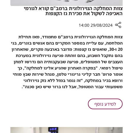
מצנתרים
צוות המחלקה הנוירולוגית ברמב"ם קורא לגורמי
בכירים
האכיפה לשקול את מכירת גז הקצפות
ומנוסים
29/08/2024 14:00
רכיב
צוות המחלקה הנוירולוגית ברמב"ם מתמודד, מאז תחילת
שיתוף
המלחמה, עם עלייה במספר המקרים בהם אנשים בוגרים, בני
צוות
20 ו-30, שואפים גז קצפות: מדובר בארבעה מקרים, שהאחרון
המחלקה
בהם נתקבל השבוע, בהם זוהתה פגיעה נוירולוגית במערכת
הנוירולוגית
העצבים של המטופלים, פגיעה שבעקבותיה הם נדרשו למתן
ברמב"ם
טיפול רפואי. "במקרה האחרון שהגיע אלינו למחלקה", כך
קורא
אומר פרופ' חבר קליני גריגורי טלמן, מנהל שירות שבץ מוחי
לגורמי
ורופא בכיר במחלקה, "זה נגמר במזל ללא נזק נוירולוגי
האכיפה
משמעותי עבור המטופל, אבל לנו ברור שיש כאן סכנה".
לשקול
את
מכירת
על
למידע נוסף
גז
צוות
הקצפות
המחלקה
הנוירולוגית
ברמב"ם