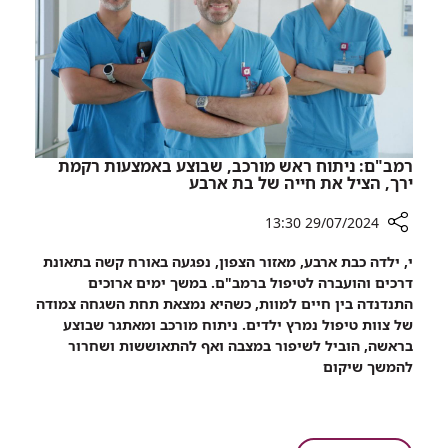
ספר
ילדים
שנכתב
ולוחם
שנפל
בקרב
רמב"ם: ניתוח ראש מורכב, שבוצע באמצעות רקמת
ירך, הציל את חייה של בת ארבע
29/07/2024 13:30
רכיב
י, ילדה כבת ארבע, מאזור הצפון, נפגעה באורח קשה בתאונת
שיתוף
דרכים והועברה לטיפול ברמב"ם. במשך ימים ארוכים
רמב"ם:
התנדנדה בין חיים למוות, כשהיא נמצאת תחת השגחה צמודה
ניתוח
של צוות טיפול נמרץ ילדים. ניתוח מורכב ומאתגר שבוצע
ראש
בראשה, הוביל לשיפור במצבה ואף להתאוששות ושחרור
מורכב,
להמשך שיקום
שבוצע
באמצעות
רקמת
ירך,