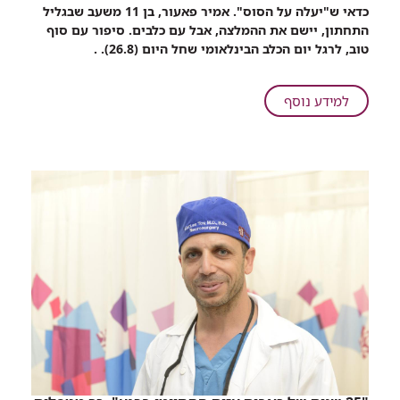
שיתוף
כדאי ש"יעלה על הסוס". אמיר פאעור, בן 11 משעב שבגליל
הילד
התחתון, יישם את ההמלצה, אבל עם כלבים. סיפור עם סוף
ננשך
טוב, לרגל יום הכלב הבינלאומי שחל היום (26.8). .
על
ידי
כלב.
על
למידע נוסף
במהלך
הילד
האשפוז
ננשך
ברמב"ם
על
פגש
ידי
כלבה
כלב.
טיפולית
במהלך
שעזרה
האשפוז
לו
ברמב"ם
להתגבר
פגש
על
כלבה
הטראומה
טיפולית
שעזרה
לו
להתגבר
על