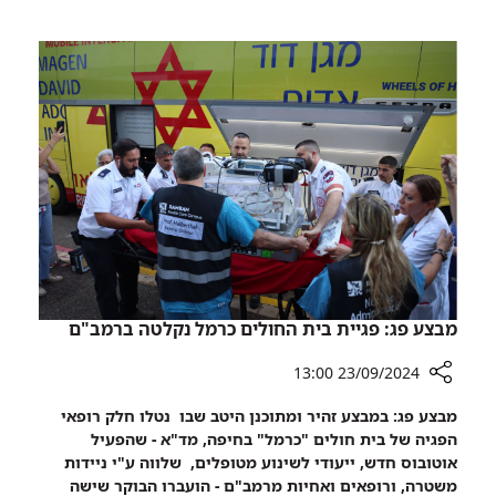
תקדים:
שמרטפייה
ל-450
ילדים
נפתחה
במתחם
התת-קרקעי
והממוגן
בישראל,
ברמב"ם
מבצע פג: פגיית בית החולים כרמל נקלטה ברמב"ם
23/09/2024 13:00
רכיב
מבצע פג: במבצע זהיר ומתוכנן היטב שבו נטלו חלק רופאי
שיתוף
הפגיה של בית חולים "כרמל" בחיפה, מד"א - שהפעיל
מבצע
אוטובוס חדש, ייעודי לשינוע מטופלים, שלווה ע"י ניידות
פג:
משטרה, ורופאים ואחיות מרמב"ם - הועברו הבוקר שישה
פגיית