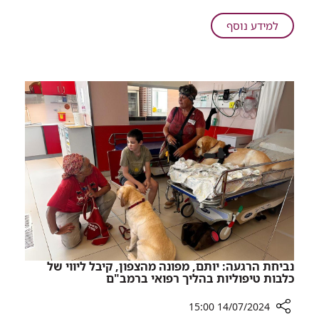
ברמב"ם
לאחר
על
למידע נוסף
שנדבקה
בת
בשעלת
שלושה
שבועות
מאושפזת
בטיפול
נמרץ
ברמב"ם
לאחר
שנדבקה
בשעלת
נביחת הרגעה: יותם, מפונה מהצפון, קיבל ליווי של
כלבות טיפוליות בהליך רפואי ברמב"ם
14/07/2024 15:00