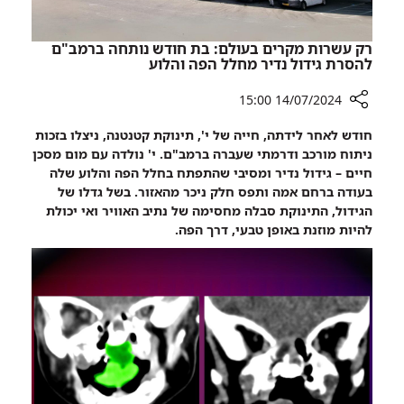
ברמב"ם
רק עשרות מקרים בעולם: בת חודש נותחה ברמב"ם
להסרת גידול נדיר מחלל הפה והלוע
14/07/2024 15:00
רכיב
חודש לאחר לידתה, חייה של י', תינוקת קטנטנה, ניצלו בזכות
שיתוף
ניתוח מורכב ודרמתי שעברה ברמב"ם. י' נולדה עם מום מסכן
רק
חיים – גידול נדיר ומסיבי שהתפתח בחלל הפה והלוע שלה
עשרות
בעודה ברחם אמה ותפס חלק ניכר מהאזור. בשל גדלו של
מקרים
הגידול, התינוקת סבלה מחסימה של נתיב האוויר ואי יכולת
בעולם:
להיות מוזנת באופן טבעי, דרך הפה.
בת
חודש
נותחה
ברמב"ם
להסרת
גידול
נדיר
מחלל
הפה