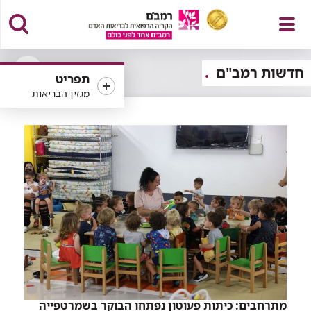
פתח
חדשות רמב"ם
תפריט
פתיחה
מגזין הבריאות
או
סגירה
של
תפריט
רכיב
סינון
מתרחבים: כיתות פעוטון נפתחו הבוקר בשמרטפייה