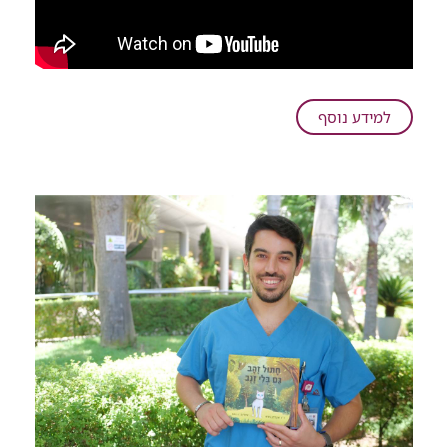
על
למידע נוסף
מכל
הלב:
בן
4.5
גייס
את
ילדי
הגן
למען
המחלקה
שבה
טופל
ברמב"ם