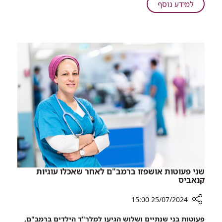
על
למידע נוסף
הציל
רמב"ם:
את
ניתוח
חייה
ראש
של
מורכב,
בת
שבוצע
ארבע
באמצעות
רקמת
ירך,
הציל
את
חייה
של
בת
ארבע
שני פעוטות אושפזו ברמב"ם לאחר שאכלו עוגיות
קנאביס
25/07/2024 15:00
רכיב
פעוטות בני שנתיים ושלוש הגיעו למלר"ד הילדים ברמב"ם,