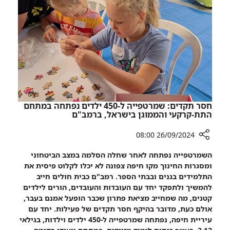
נולדו
מחמישה
בבית
ימים,
החולים
50
התת
תינוקות
קרקעי
נולדו
ברמב"ם
בבית
החולים
התת
קרקעי
חסר תקדים: שמרטפייה ל-450 ילדים נפתחה במתחם
ברמב"ם
התת-קרקעי והממוגן בישראל, ברמב"ם
26/09/2024 08:00
רכיב
השמרטפייה נפתחה לאחר שחלה הסלמה במצב הביטחוני
שיתוף
ומסגרות החינוך מקו חיפה צפונה לא יכלו לקלוט פיסית את
חסר
התלמידים בגנים ובבתי הספר. רמב"ם כבית חולים חייב
תקדים:
להמשיך ולתפקד יחד עם העובדות והעובדים, הורים לילדים
שמרטפייה
קטנים, מה שמחייב מציאת פתרון שכבר הופעל אמנם בעבר,
ל-450
אולם כעת, מדובר בהיקף חסר תקדים של פעילות. יחד עם
ילדים
עיריית חיפה, נפתחה שמרטפייה ל-450 ילדים וילדות, בגילאי
נפתחה