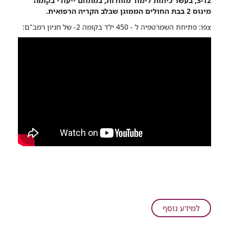
3-12, בעשר כיתות לימוד מזוודות, במתחם ייעודי בקומה
במתחם
מינוס 2 בבת החולים הממוגן שבלב הקריה הרפואית.
התת-קרקעי
צפו: פתיחת השמרטפיה ל - 450 ילד בקומה 2- של חניון רמב"ם:
והממוגן
בישראל,
ברמב"ם
על
למידע נוסף
חסר