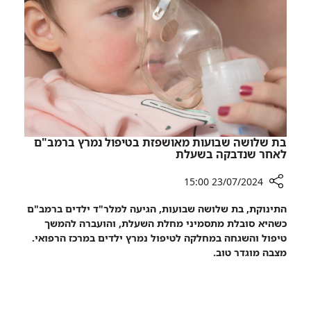
ברמב"ם
-
זמני
הטיפול
התקצרו
בכשליש
בת שלושה שבועות מאושפזת בטיפול נמרץ ברמב"ם
לאחר שנדבקה בשעלת
23/07/2024 15:00
רכיב
התינוקת, בת שלושה שבועות, הגיעה למלר"ד ילדים ברמב"ם
שיתוף
כשהיא סובלת מתסמיני מחלת השעלת, והועברה להמשך
בת
טיפול והשגחה במחלקה לטיפול נמרץ ילדים במרכז הרפואי.
שלושה
מצבה מוגדר טוב.
שבועות
מאושפזת
בטיפול
נמרץ