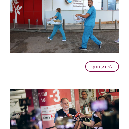
על
למידע נוסף
מבצע
פג:
פגיית
בית
החולים
כרמל
נקלטה
ברמב"ם