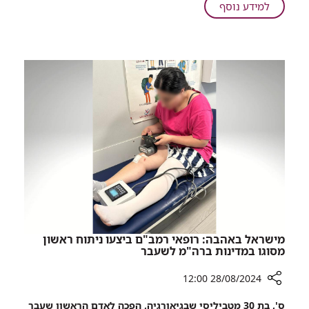
ברמב"ם:
על
למידע נוסף
מתנת
היוזמה
יום
שריגשה
הולדת
את
מאמו
היולדות
של
ברמב"ם:
החייל
מתנת
שנפל
יום
לפני
הולדת
תשעה
מאמו
חודשים
של
החייל
שנפל
לפני
תשעה
חודשים
מישראל באהבה: רופאי רמב"ם ביצעו ניתוח ראשון
מסוגו במדינות ברה"מ לשעבר
28/08/2024 12:00
רכיב
ס', בת 30 מטביליסי שבגיאורגיה, הפכה לאדם הראשון שעבר