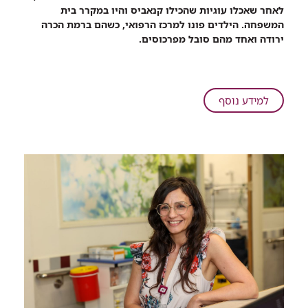
שיתוף
לאחר שאכלו עוגיות שהכילו קנאביס והיו במקרר בית
שני
המשפחה. הילדים פונו למרכז הרפואי, כשהם ברמת הכרה
פעוטות
ירודה ואחד מהם סובל מפרכוסים.
אושפזו
ברמב"ם
לאחר
שאכלו
על
למידע נוסף
עוגיות
שני
קנאביס
פעוטות
אושפזו
ברמב"ם
לאחר
שאכלו
עוגיות
קנאביס