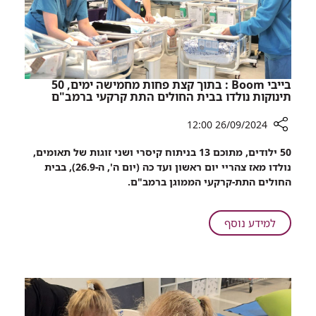
בייבי Boom : בתוך קצת פחות מחמישה ימים, 50
תינוקות נולדו בבית החולים התת קרקעי ברמב"ם
26/09/2024 12:00
רכיב
50 ילודים, מתוכם 13 בניתוח קיסרי ושני זוגות של תאומים,
שיתוף
נולדו מאז צהריי יום ראשון ועד כה (יום ה', ה-26.9), בבית
בייבי
החולים התת-קרקעי הממוגן ברמב"ם.
Boom
:
בתוך
על
למידע נוסף
קצת
בייבי
פחות
Boom
מחמישה
:
ימים,
בתוך
50
קצת
תינוקות
פחות