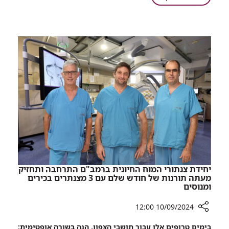
שלבים:
אוואטרים,
אפליקציה
איסוף
חדשה
מטבעות,
שפותחה
מעבר
ברמב"ם
בין
תעזור
שלבים:
לילדים
אפליקציה
להתמודד
חדשה
עם
שפותחה
לוקמיה
ברמב"ם
תעזור
לילדים
להתמודד
עם
לוקמיה
יחידת צנתורי המוח החיונית ברמב"ם התרחבה ותחזיק
מעתה תורנות של חודש שלם עם 3 מצנתרים בכירים
ומנוסים
10/09/2024 12:00
רכיב
בימים טרופים אלו עבור תושבי הצפון, הנה בשורה אופטימית: