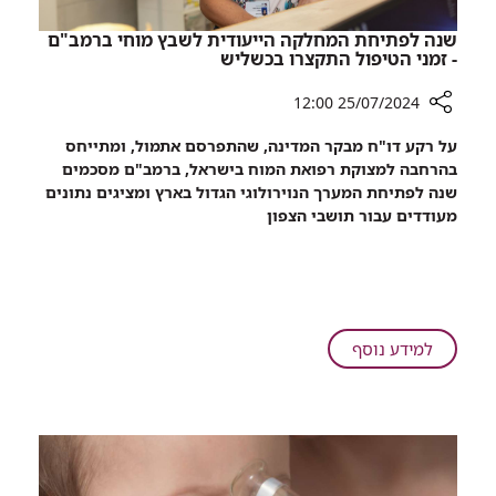
שנה לפתיחת המחלקה הייעודית לשבץ מוחי ברמב"ם
- זמני הטיפול התקצרו בכשליש
25/07/2024 12:00
רכיב
על רקע דו"ח מבקר המדינה, שהתפרסם אתמול, ומתייחס
שיתוף
בהרחבה למצוקת רפואת המוח בישראל, ברמב"ם מסכמים
שנה
שנה לפתיחת המערך הנוירולוגי הגדול בארץ ומציגים נתונים
לפתיחת
מעודדים עבור תושבי הצפון
המחלקה
הייעודית
לשבץ
מוחי
ברמב"ם
-
על
למידע נוסף
זמני
שנה
הטיפול
לפתיחת
התקצרו
המחלקה
בכשליש
הייעודית
לשבץ
מוחי