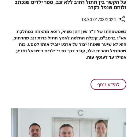
על הקשר בין חתול רחוב ללא זנב, ספר ילדים שנכתב
ולוחם שנפל בקרב
01/08/2024 13:30
רכיב
כשמשפחתו של ד"ר שון דהן נשיא, רופא מתמחה במחלקת
שיתוף
אא"ג ברמב"ם, קיבלה החלטה לאמץ חתול כרות זנב מהרחוב,
על
הוא לא שיער שאותו יצור על ארבע יוביל אותו למסע. כזה
הקשר
שהתחיל מהבית שלו, עובר דרך חדרי ילדים בישראל ומגיע
בין
אפילו עד לעוטף עזה.
חתול
רחוב
ללא
זנב,
על
למידע נוסף
ספר
על
ילדים
הקשר
שנכתב
בין
ולוחם
חתול
שנפל
רחוב
בקרב
ללא
זנב,