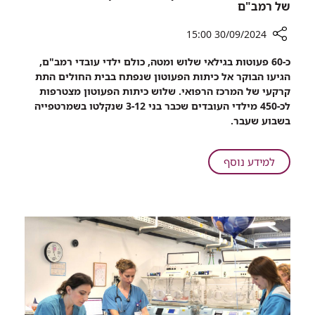
של רמב"ם
30/09/2024 15:00
רכיב
כ-60 פעוטות בגילאי שלוש ומטה, כולם ילדי עובדי רמב"ם,
שיתוף
הגיעו הבוקר אל כיתות הפעוטון שנפתח בבית החולים התת
מתרחבים:
קרקעי של המרכז הרפואי. שלוש כיתות הפעוטון מצטרפות
כיתות
לכ-450 מילדי העובדים שכבר בני 3-12 שנקלטו בשמרטפייה
פעוטון
בשבוע שעבר.
נפתחו
הבוקר
בשמרטפייה
על
למידע נוסף
של
מתרחבים:
רמב"ם
כיתות
פעוטון
נפתחו
הבוקר
בשמרטפייה
של
רמב"ם