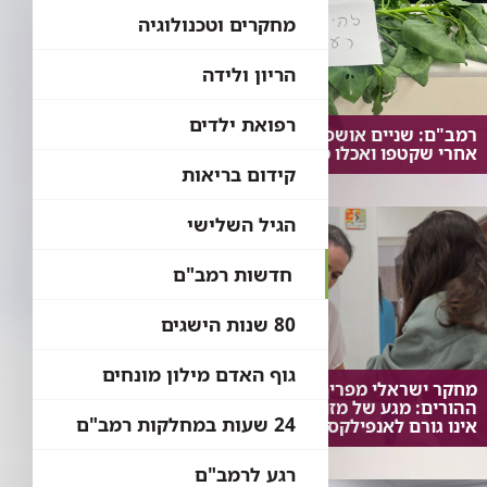
מחקרים וטכנולוגיה
הריון ולידה
רפואת ילדים
רמב"ם: שניים אושפזו בטיפול נמרץ
אחרי שקטפו ואכלו מצמח בר נפוץ
קידום בריאות
הגיל השלישי
חדשות רמב"ם
80 שנות הישגים
גוף האדם מילון מונחים
מחקר ישראלי מפריך את חששות
ההורים: מגע של מזון אלרגני עם העור
24 שעות במחלקות רמב"ם
אינו גורם לאנפילקסיס
רגע לרמב"ם