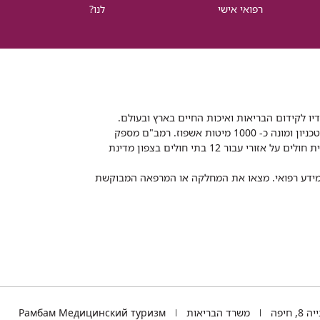
רפואי אישי
לנו?
דיו לקידום הבריאות ואיכות החיים בארץ ובעולם.
רמב"ם הוא בית חולים ממשלתי אקדמי, המסונף לפקולטה לרפואה של הטכניון ומונה כ- 1000 מיטות אשפוז. רמב"ם מספק
שירותי רפואה לכ-2,700,000 תושבים, צה"ל וכוחות הביטחון, ומשמש כבית חולים על אזורי עבור 12 בתי חולים בצפון מדינת
 ומידע רפואי. מצאו את המחלקה או המרפאה המבוקשת
TEL
 חיפה
משרד הבריאות
Рамбам Медицинский туризм