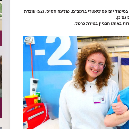
יאנה קוסוב ליפלנדסקי, (39) היא אחות אחראית בטיפול יום פסיכיאטרי ברמב"ם. פולינה חסיס, (52) עובדת
גם כן.
ות באותו הבניין בטירת כרמל.