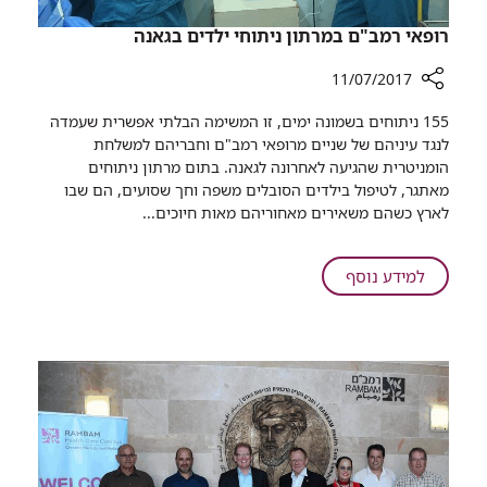
רופאי רמב"ם במרתון ניתוחי ילדים בגאנה
11/07/2017
רכיב
155 ניתוחים בשמונה ימים, זו המשימה הבלתי אפשרית שעמדה
שיתוף
לנגד עיניהם של שניים מרופאי רמב"ם וחבריהם למשלחת
רופאי
הומניטרית שהגיעה לאחרונה לגאנה. בתום מרתון ניתוחים
רמב"ם
מאתגר, לטיפול בילדים הסובלים משפה וחך שסועים, הם שבו
במרתון
לארץ כשהם משאירים מאחוריהם מאות חיוכים...
ניתוחי
ילדים
בגאנה
על
למידע נוסף
רופאי
רמב"ם
במרתון
ניתוחי
ילדים
בגאנה