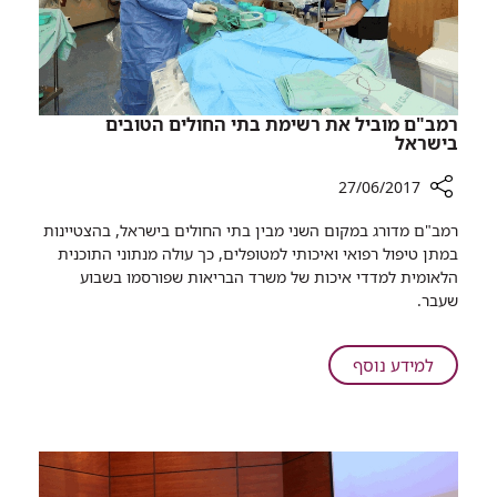
רמב"ם מוביל את רשימת בתי החולים הטובים
בישראל
27/06/2017
רכיב
רמב"ם מדורג במקום השני מבין בתי החולים בישראל, בהצטיינות
שיתוף
במתן טיפול רפואי ואיכותי למטופלים, כך עולה מנתוני התוכנית
רמב"ם
הלאומית למדדי איכות של משרד הבריאות שפורסמו בשבוע
מוביל
שעבר.
את
רשימת
בתי
על
למידע נוסף
החולים
רמב"ם
הטובים
מוביל
בישראל
את
רשימת
בתי