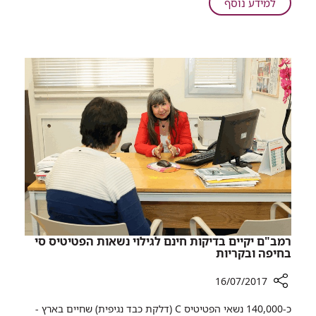
על
למידע נוסף
את
מחלקת
תכירו
ניתוחי
את
לב
המטופל
ברמב"ם
ש"זרק"
למים
את
מחלקת
ניתוחי
לב
ברמב"ם
למים
רמב"ם יקיים בדיקות חינם לגילוי נשאות הפטיטיס סי
בחיפה ובקריות
16/07/2017
רכיב
כ-140,000 נשאי הפטיטיס C (דלקת כבד נגיפית) שחיים בארץ -
שיתוף