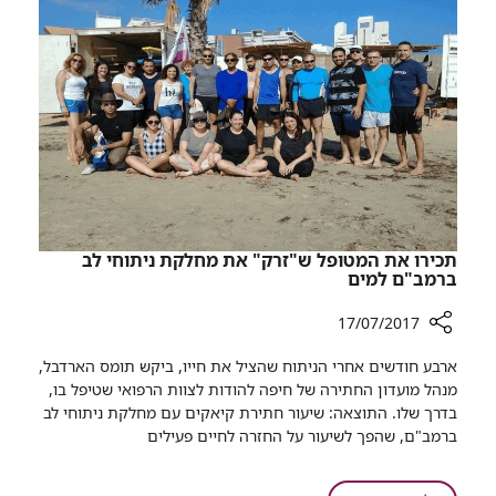
מסתורית
אירועי
בקרב
המכביה
שחייניות:
רמב"ם
מסכם
את
אירועי
המכביה
​תכירו את המטופל ש"זרק" את מחלקת ניתוחי לב
ברמב"ם למים
17/07/2017
רכיב
ארבע חודשים אחרי הניתוח שהציל את חייו, ביקש תומס הארדבל,
שיתוף
מנהל מועדון החתירה של חיפה להודות לצוות הרפואי שטיפל בו,
בדרך שלו. התוצאה: שיעור חתירת קיאקים עם מחלקת ניתוחי לב
תכירו
ברמב"ם, שהפך לשיעור על החזרה לחיים פעילים
את
המטופל
ש"זרק"