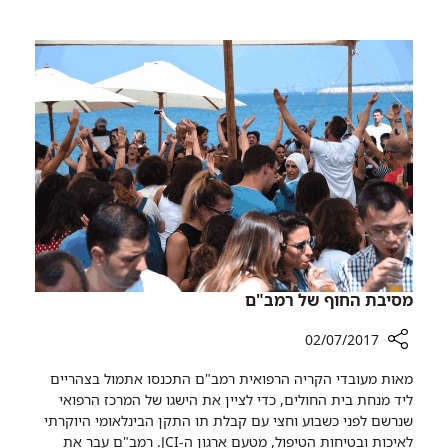
רכבי
החולים
יוקרה
'רות'
הגיעו
כדי
לבית
לשמח
החולים
את
'רות'
הילדים
כדי
לשמח
את
הילדים
מסיבת החוף של רמב"ם
02/07/2017
רכיב
מאות מעובדי הקריה הרפואית רמב"ם התכנסו אתמול בצהריים
שיתוף
ליד מנחת בית החולים, כדי לציין את הישגו של המרכז הרפואי
מסיבת
שנרשם לפני כשבוע וחצי עם קבלת תו התקן הבינלאומי היוקרתי
החוף
לאיכות ובטיחות הטיפול, מטעם ארגון ה-JCI. רמב"ם עבר את