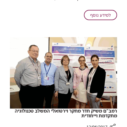
האמנית
הנודעת
סוראיה
על
למידע נוסף
נזריאן
האמנית
תרמה
הנודעת
פסל
סוראיה
לביה"ח
נזריאן
"רות"
תרמה
לילדים
פסל
לביה"ח
"רות"
לילדים
רמב"ם משיק חדר מחקר וירטואלי המשלב טכנולוגיה
מתקדמת וייחודית
12/06/2017