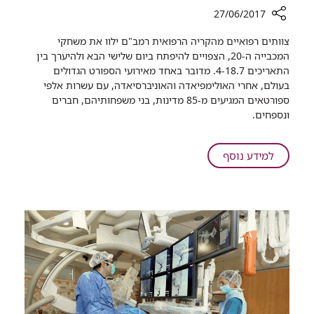
27/06/2017
רכיב
צוותים רפואיים מהקריה הרפואית רמב"ם ילוו את משחקי
שיתוף
המכבייה ה-20, הצפויים להיפתח ביום שלישי הבא ולהיערך בין
התאריכים 4-18.7. מדובר באחד מאירועי הספורט הגדולים
צוות
בעולם, אחרי האולימפיאדה והאוניברסיאדה, עם עשרות אלפי
רמב"ם
ספורטאים המגיעים מ-85 מדינות, בני משפחותיהם, חברים
ילווה
ונספחים.​
את
משחקי
מכביית
על
למידע נוסף
הנוער
שיערכו
צוות
בחיפה
רמב"ם
ילווה
את
משחקי
מכביית
הנוער
שיערכו
בחיפה