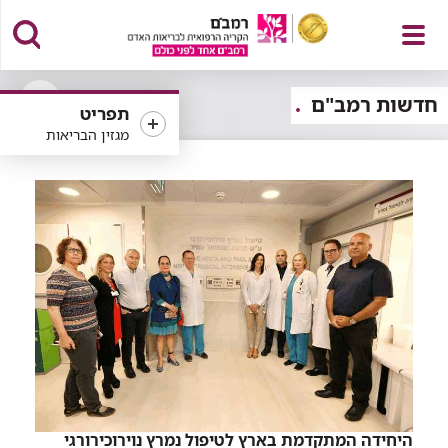
פתח
חדשות רמב"ם
תפריט
פתיחה
מגזין הבריאות
או
סגירה
של
תפריט
רכיב
סינון
היחידה המתקדמת בארץ לטיפול נמרץ נוירוכירורגי