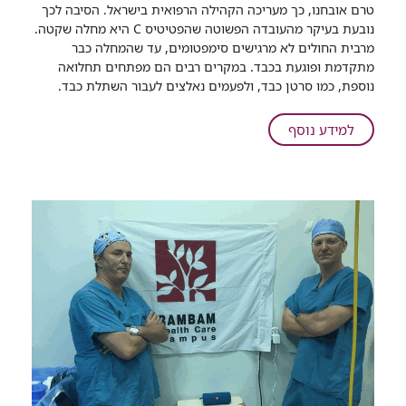
טרם אובחנו, כך מעריכה הקהילה הרפואית בישראל. הסיבה לכך
רמב"ם
נובעת בעיקר מהעובדה הפשוטה שהפטיטיס C היא מחלה שקטה.
יקיים
מרבית החולים לא מרגישים סימפטומים, עד שהמחלה כבר
בדיקות
מתקדמת ופוגעת בכבד. במקרים רבים הם מפתחים תחלואה
חינם
נוספת, כמו סרטן כבד, ולפעמים נאלצים לעבור השתלת כבד. ​
לגילוי
נשאות
על
למידע נוסף
הפטיטיס
רמב"ם
סי
יקיים
בחיפה
בדיקות
ובקריות
חינם
לגילוי
נשאות
הפטיטיס
סי
בחיפה
ובקריות