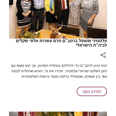
השנתי
של
ביה"ח
פלסטיני שטופל ברמב"ם תרם עשרות אלפי שקלים
לביה"ח הישראלי
רכיב
הוא הגיע לרמב"ם כדי להילחם במחלת הסרטן, אך יצא משם עם
שיתוף
חזון לשלום ישראלי-פלסטיני. תכירו את מ': האיש שהחליט לבנות
פלסטיני
גשר בין אנשים, שמתחיל בחיפה ונגמר ברשות הפלסטינית
שטופל
ברמב"ם
תרם
על
למידע נוסף
עשרות
פלסטיני
אלפי
שטופל
שקלים
ברמב"ם
לביה"ח
תרם