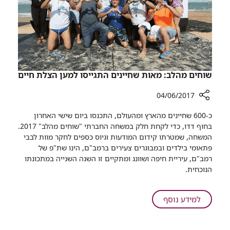
​שוחים מהלב: מאות שחיינים התגייסו למען הצלת חיים
04/06/2017
רכיב
כ-600 שחיינים מהארץ ומהעולם, התכנסו ביום שישי האחרון
שיתוף
בחוף דדו, כדי לקחת חלק במשחה החברתי "שוחים מהלב" 2017.
המשחה, שמטרתו קידום המודעות וגיוס כספים לחקר מוות לבבי
שוחים
פתאומי בילדים ובמבוגרים צעירים ברמב"ם, הינו שת"פ של
מהלב:
רמב"ם, עיריית חיפה ושוונג ומתקיים זו השנה השנייה במתכונתו
מאות
הנוכחית.
שחיינים
התגייסו
למען
על
למידע נוסף
הצלת
חיים
שוחים