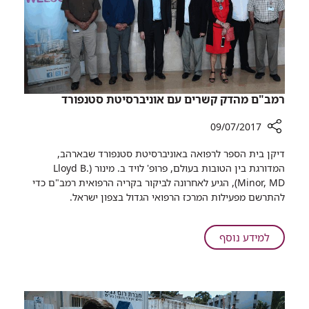
רמב"ם מהדק קשרים עם אוניברסיטת סטנפורד
09/07/2017
רכיב
דיקן בית הספר לרפואה באוניברסיטת סטנפורד שבארהב,
שיתוף
המדורגת בין הטובות בעולם, פרופ' לויד ב. מינור (Lloyd B.
רמב"ם
Minor, MD), הגיע לאחרונה לביקור בקריה הרפואית רמב"ם כדי
מהדק
להתרשם מפעילות המרכז הרפואי הגדול בצפון ישראל. ​
קשרים
עם
אוניברסיטת
על
למידע נוסף
סטנפורד
רמב"ם
מהדק
קשרים
עם