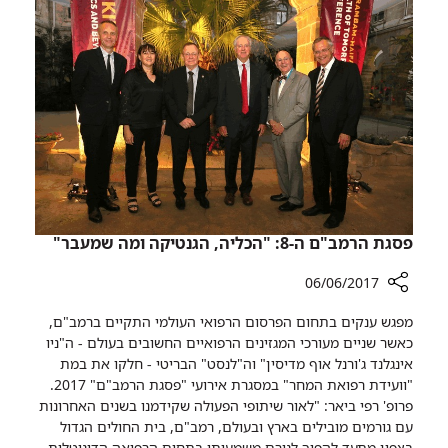
הישראלי
עשרות
אלפי
שקלים
לביה"ח
הישראלי
​פסגת הרמב"ם ה-8: "הכליה, הגנטיקה ומה שמעבר"
06/06/2017
רכיב
מ​פגש ענקים בתחום הפרסום הרפואי העולמי התקיים ברמב"ם,
שיתוף
כאשר שניים מעורכי המגזינים הרפואיים החשובים בעולם - ה"ניו
אינגלנד ג'ורנל אוף מדיסין" וה"לנסט" הבריטי - חלקו את במת
פסגת
"וועידת רפואת המחר" במסגרת אירועי "פסגת הרמב"ם" 2017.
הרמב"ם
פרופ' רפי ביאר: "לאור שיתופי הפעולה שקידמנו בשנים האחרונות
ה-8:
עם גורמים מובילים בארץ ובעולם, רמב"ם, בית החולים הגדול
"הכליה,
בצפון מתעד להפוך לגורם משמעותי בתחום הרפואה הדיגיטלית