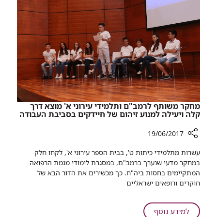
החולים
הטובים
בישראל
מחקר משותף לרמב"ם ותלמידי עירוני א' מוצא דרך
קלה ויעילה למנוע זיהום של חיידקים בסביבת העבודה
19/06/2017
רכיב
עשרות מתלמידי כיתות ט', בבית הספר עירוני א', לקחו חלק
שיתוף
במחקר מדעי שנערך ברמב"ם, במסגרת לימודי מגמת הרפואה
מחקר
המתקיימים בחסות ביה"ח. כך מכשירים את הדור הבא של
משותף
חוקרים ורופאים ישראליים
לרמב"ם
ותלמידי
עירוני
על
למידע נוסף