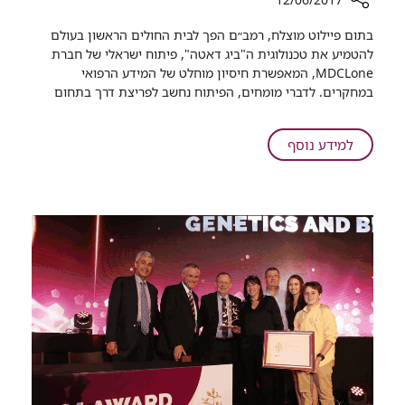
רכיב
בתום פיילוט מוצלח, רמב״ם הפך לבית החולים הראשון בעולם
שיתוף
להטמיע את טכנולוגית ה"ביג דאטה", פיתוח ישראלי של חברת
רמב"ם
MDCLone, המאפשרת חיסיון מוחלט של המידע הרפואי
משיק
במחקרים. לדברי מומחים, הפיתוח נחשב לפריצת דרך בתחום
חדר
מחקר
וירטואלי
על
למידע נוסף
המשלב
רמב"ם
טכנולוגיה
משיק
מתקדמת
חדר
וייחודית
מחקר
וירטואלי
המשלב
טכנולוגיה
מתקדמת
וייחודית