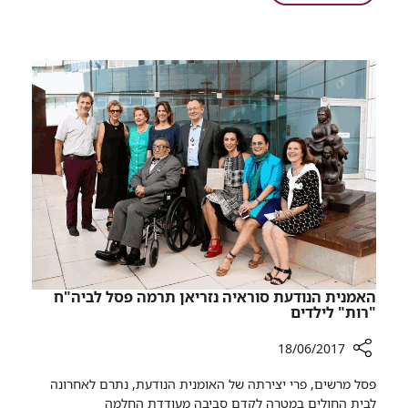
א'
מחקר
מוצא
משותף
דרך
לרמב"ם
קלה
ותלמידי
ויעילה
עירוני
למנוע
א'
זיהום
מוצא
של
דרך
חיידקים
קלה
בסביבת
ויעילה
העבודה
למנוע
זיהום
של
חיידקים
בסביבת
האמנית הנודעת סוראיה נזריאן תרמה פסל לביה"ח
העבודה
"רות" לילדים
18/06/2017
רכיב
פסל מרשים, פרי יצירתה של האומנית הנודעת, נתרם לאחרונה
שיתוף
לבית החולים במטרה לקדם סביבה מעודדת החלמה​