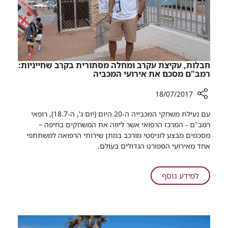
חבלות, עקיצת עקרב ומחלה מסתורית בקרב שחייניות:
רמב"ם מסכם את אירועי המכביה
18/07/2017
רכיב
עם נעילת משחקי המכבייה ה-20 היום (יום ג', ה-18.7), רופאי
שיתוף
רמב"ם - המרכז הרפואי אשר ליווה את המשחקים בחיפה –
חבלות,
מסכמים מבצע לוגיסטי מורכב במתן שירותי הרפואה למשתתפי
עקיצת
אחד מאירועי הספורט הגדולים בעולם.
עקרב
ומחלה
מסתורית
על
למידע נוסף
בקרב
חבלות,
שחייניות:
עקיצת
רמב"ם
עקרב
מסכם
ומחלה
את