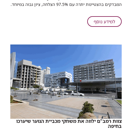
של
המבדקים בהצטיינות יתרה עם 97.5% הצלחה, ציון גבוה במיוחד.
רמב"ם
על
למידע נוסף
מסיבת
החוף
של
רמב"ם
​צוות רמב"ם ילווה את משחקי מכביית הנוער שיערכו
בחיפה