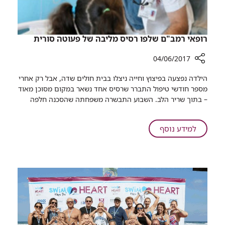
קיבלו
מתנות
רופאי רמב"ם שלפו רסיס מליבה של פעוטה סורית
04/06/2017
רכיב
הילדה נפצעה בפיצוץ וחייה ניצלו בבית חולים שדה, אבל רק אחרי
שיתוף
מספר חודשי טיפול התברר שרסיס אחד נשאר במקום מסוכן מאוד
רופאי
– בתוך שריר הלב. השבוע התבשרה משפחתה שהסכנה חלפה
רמב"ם
שלפו
רסיס
על
למידע נוסף
מליבה
רופאי
של
רמב"ם
פעוטה
שלפו
סורית
רסיס
מליבה
של
פעוטה
סורית