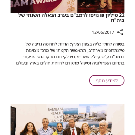
​22 מיליון ₪ גויסו לרמב"ם בערב הגאלה השנתי של
ביה"ח
12/06/2017
רכיב
בשורה לחולי כליה בצפ​ון הארץ: הודות לתרומה נדיבה של
שיתוף
פילנתרופים מארה"ב, תתאפשר הקמתו של מרכז מצוינות
ברמב"ם ע"ש קיילי, אשר יוקדש לקידום מחקר גנטי מניעתי
22
בתחום הנפרולוגיה וטיפול מתקדם לרווחת חולים בארץ ובעולם
מיליון
₪
גויסו
על
למידע נוסף
לרמב"ם
בערב
22
הגאלה
מיליון
השנתי
₪
של
גויסו
ביה"ח
לרמב"ם
בערב
הגאלה