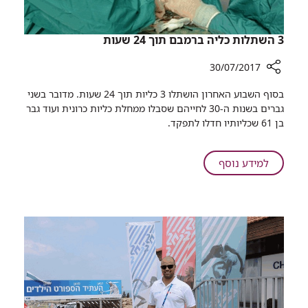
3 השתלות כליה ברמבם תוך 24 שעות
30/07/2017
רכיב
בסוף השבוע האחרון הושתלו 3 כליות תוך 24 שעות. מדובר בשני
שיתוף
גברים בשנות ה-30 לחייהם שסבלו ממחלת כליות כרונית ועוד גבר
3
בן 61 שכליותיו חדלו לתפקד.​
השתלות
כליה
ברמבם
על
למידע נוסף
תוך
3
24
השתלות
שעות
כליה
ברמבם
תוך
24
שעות