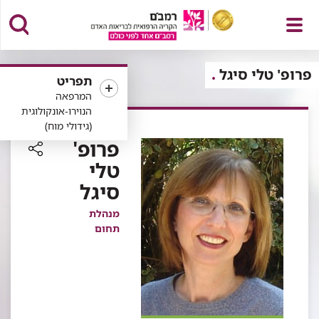
פתח
פרופ' טלי סיגל
תפריט
המרפאה
הנוירו-אונקולוגית
(גידולי מוח)
תפריט
פרופ'
טלי
רכיב
סיגל
שיתוף
מנהלת
תחום