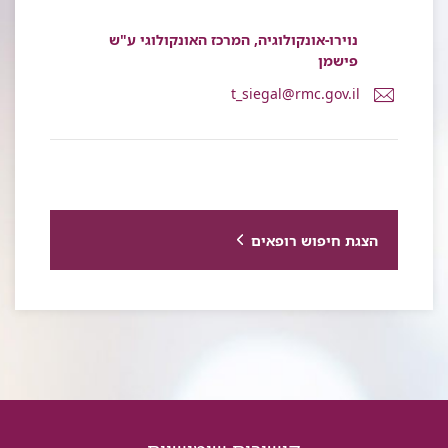
נוירו-אונקולוגיה, המרכז האונקולוגי ע"ש
פישמן
דואר
t_siegal@rmc.gov.il
אלקטרוני
פרופ'
טלי
סיגל
הצגת חיפוש רופאים