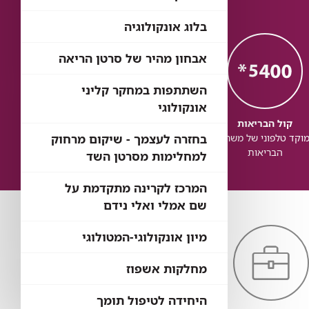
בלוג אונקולוגיה
אבחון מהיר של סרטן הריאה
השתתפות במחקר קליני
אונקולוגי
קול הבריאות
כל הבריאות
כל
בחזרה לעצמך - שיקום מרחוק
וקד טלפוני של משרד
בדיקת זכויות לשירותי
זכותך ל
הבריאות
בריאות
למחלימות מסרטן השד
המרכז לקרינה מתקדמת על
שם אמלי ואלי נידם
מיון אונקולוגי-המטולוגי
מחלקות אשפוז
היחידה לטיפול תומך