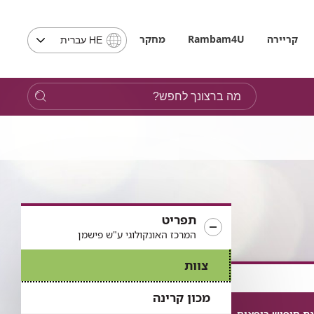
בחירת
קריירה
Rambam4U
מחקר
HE עברית
שפה
-
שים
מה
לב,
ברצונך
בבחירת
לחפש?
שפה
תועבר
לאתר
בשפה
המבוקשת
תפריט
המרכז האונקולוגי ע"ש פישמן
צוות
מכון קרינה
ת חיפוש רופאים