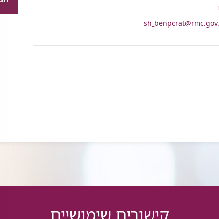
רכיב
שיתוף
sh_benporat@rmc.gov.
י
קישורים שימושיים