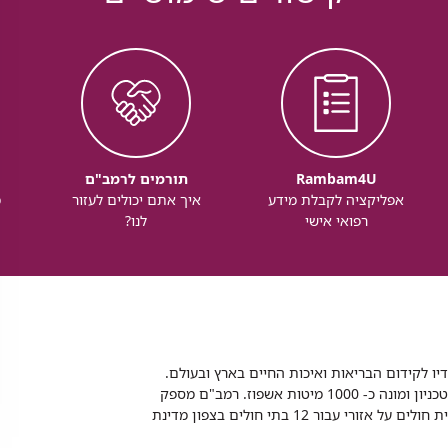
Rambam4U
תורמים לרמב"ם
אפליקציה לקבלת מידע
איך אתם יכולים לעזור
מ
רפואי אישי
לנו?
דיו לקידום הבריאות ואיכות החיים בארץ ובעולם.
רמב"ם הוא בית חולים ממשלתי אקדמי, המסונף לפקולטה לרפואה של הטכניון ומונה כ- 1000 מיטות אשפוז. רמב"ם מספק
שירותי רפואה לכ-2,700,000 תושבים, צה"ל וכוחות הביטחון, ומשמש כבית חולים על אזורי עבור 12 בתי חולים בצפון מדינת