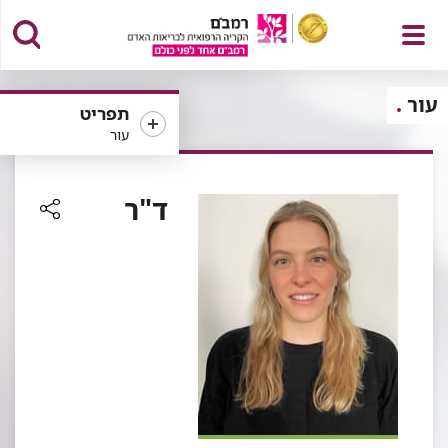
פתח
עור
תפריט
עור
תפריט
ד"ר
רכיב
שיתוף