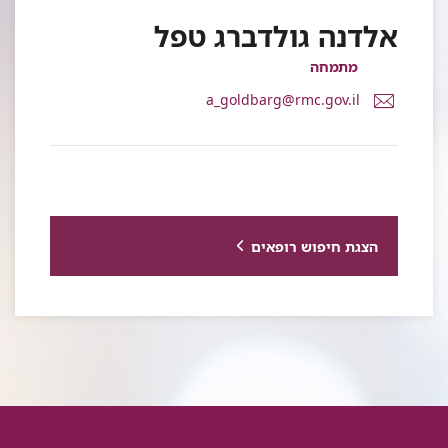
אלדנה גולדברג טפל
מתמחה
דואר
a_goldbarg@rmc.gov.il
אלקטרוני
ד"ר
אלדנה
גולדברג
טפל
הצגת חיפוש רופאים