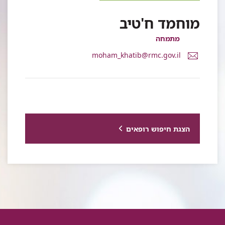
מוחמד ח'טיב
מתמחה
דואר
moham_khatib@rmc.gov.il
אלקטרוני
ד"ר
מוחמד
ח'טיב
הצגת חיפוש רופאים