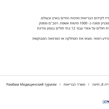
דיו לקידום הבריאות ואיכות החיים בארץ ובעולם.
רמב"ם הוא בית חולים ממשלתי אקדמי, המסונף לפקולטה לרפואה של הטכניון ומונה כ- 1000 מיטות אשפוז. רמב"ם מספק
שירותי רפואה לכ-2,700,000 תושבים, צה"ל וכוחות הביטחון, ומשמש כבית חולים על אזורי עבור 12 בתי חולים בצפון מדינת
 ומידע רפואי. מצאו את המחלקה או המרפאה המבוקשת
TEL
 חיפה
משרד הבריאות
Рамбам Медицинский туризм