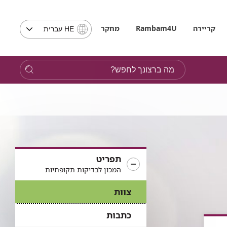
בחירת
קריירה
Rambam4U
מחקר
HE עברית
שפה
-
שים
מה
לב,
ברצונך
בבחירת
לחפש?
שפה
תועבר
לאתר
בשפה
המבוקשת
תפריט
המכון לבדיקות תקופתיות
צוות
כתבות