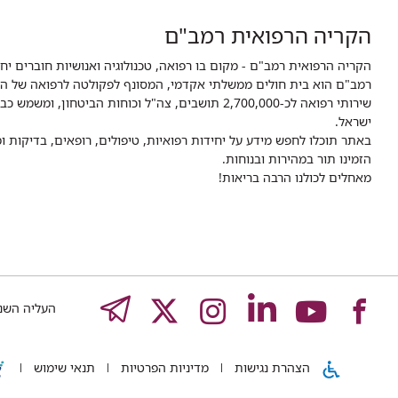
הקריה הרפואית רמב"ם
הקריה הרפואית רמב"ם - מקום בו רפואה, טכנולוגיה ואנושיות חוברים יח
ישראל.
באתר תוכלו לחפש מידע על יחידות רפואיות, טיפולים, רופאים, בדיקות
הזמינו תור במהירות ובנוחות.
מאחלים לכולנו הרבה בריאות!
לעמוד
לעמוד
לעמוד
לעמוד
לעמוד
EGRAM
העליה השנייה 8,
של
של
של
של
של
הצהרת נגישות
מדיניות הפרטיות
תנאי שימוש