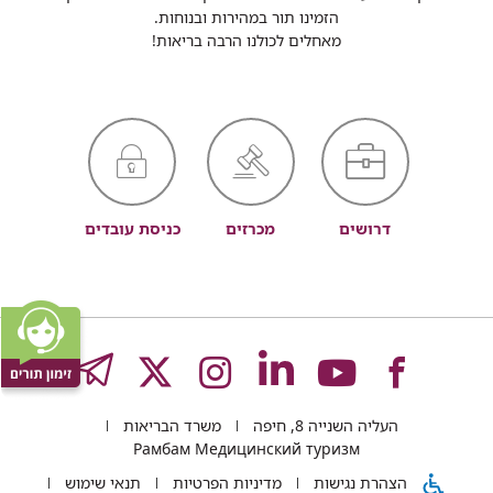
הזמינו תור במהירות ובנוחות.
מאחלים לכולנו הרבה בריאות!
דרושים
מכרזים
כניסת עובדים
לעמוד
לעמוד
לעמוד
לעמוד
לעמוד
GRAM
העליה השנייה 8, חיפה
משרד הבריאות
של
של
של
של
של
Рамбам Медицинский туризм
הצהרת נגישות
מדיניות הפרטיות
תנאי שימוש