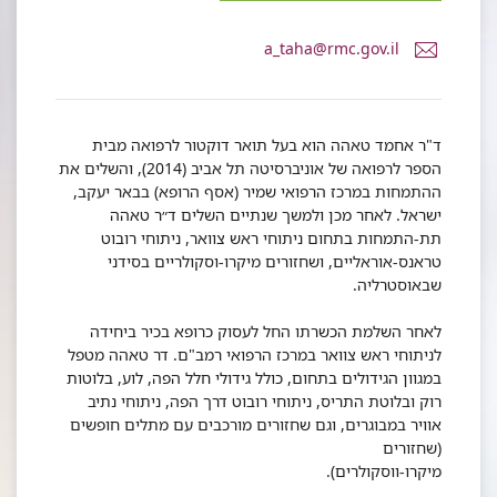
דואר
a_taha@rmc.gov.il
אלקטרוני
ד"ר
אחמד
טאהה
ד"ר אחמד טאהה הוא בעל תואר דוקטור לרפואה מבית
הספר לרפואה של אוניברסיטה תל אביב (2014), והשלים את
ההתמחות במרכז הרפואי שמיר (אסף הרופא) בבאר יעקב,
ישראל. לאחר מכן ולמשך שנתיים השלים ד״ר טאהה
תת-התמחות בתחום ניתוחי ראש צוואר, ניתוחי רובוט
טראנס-אוראליים, ושחזורים מיקרו-וסקולריים בסידני
שבאוסטרליה.
לאחר השלמת הכשרתו החל לעסוק כרופא בכיר ביחידה
לניתוחי ראש צוואר במרכז הרפואי רמב"ם. דר טאהה מטפל
במגוון הגידולים בתחום, כולל גידולי חלל הפה, לוע, בלוטות
רוק ובלוטת התריס, ניתוחי רובוט דרך הפה, ניתוחי נתיב
אוויר במבוגרים, וגם שחזורים מורכבים עם מתלים חופשים
(שחזורים
מיקרו-ווסקולרים).