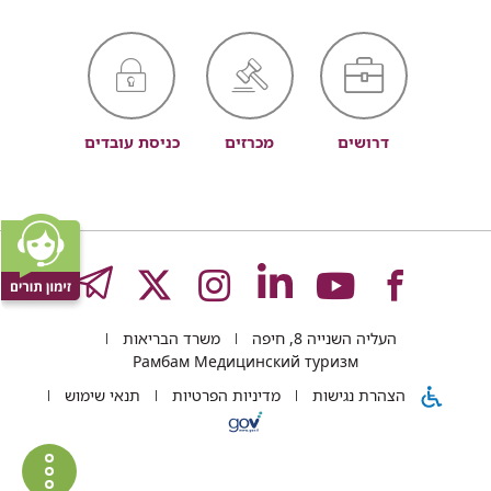
דרושים
מכרזים
כניסת עובדים
לעמוד
לעמוד
לעמוד
לעמוד
לעמוד
GRAM
העליה השנייה 8, חיפה
משרד הבריאות
של
של
של
של
של
Рамбам Медицинский туризм
הצהרת נגישות
מדיניות הפרטיות
תנאי שימוש
רמב"ם
רמב"ם
רמב"ם
רמב"ם
רמב"ם