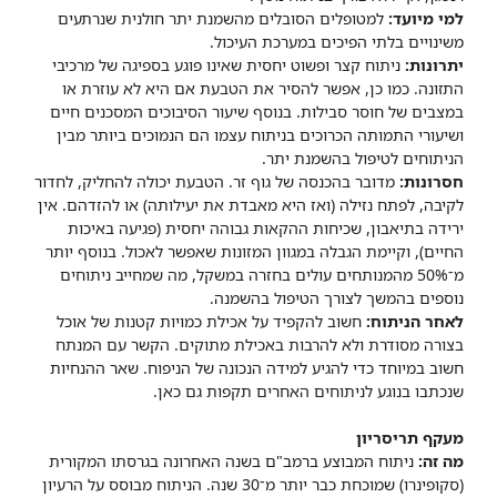
למי מיועד:
למטופלים הסובלים מהשמנת יתר חולנית שנרתעים
משינויים בלתי הפיכים במערכת העיכול.
יתרונות:
ניתוח קצר ופשוט יחסית שאינו פוגע בספיגה של מרכיבי
התזונה. כמו כן, אפשר להסיר את הטבעת אם היא לא עוזרת או
במצבים של חוסר סבילות. בנוסף שיעור הסיבוכים המסכנים חיים
ושיעורי התמותה הכרוכים בניתוח עצמו הם הנמוכים ביותר מבין
הניתוחים לטיפול בהשמנת יתר.
חסרונות:
מדובר בהכנסה של גוף זר. הטבעת יכולה להחליק, לחדור
לקיבה, לפתח נזילה (ואז היא מאבדת את יעילותה) או להזדהם. אין
ירידה בתיאבון, שכיחות ההקאות גבוהה יחסית (פגיעה באיכות
החיים), וקיימת הגבלה במגוון המזונות שאפשר לאכול. בנוסף יותר
מ־50% מהמנותחים עולים בחזרה במשקל, מה שמחייב ניתוחים
נוספים בהמשך לצורך הטיפול בהשמנה.
לאחר הניתוח:
חשוב להקפיד על אכילת כמויות קטנות של אוכל
בצורה מסודרת ולא להרבות באכילת מתוקים. הקשר עם המנתח
חשוב במיוחד כדי להגיע למידה הנכונה של הניפוח. שאר ההנחיות
שנכתבו בנוגע לניתוחים האחרים תקפות גם כאן.
מעקף תריסריון
מה זה:
ניתוח המבוצע ברמב"ם בשנה האחרונה בגרסתו המקורית
(סקופינרו) שמוכחת כבר יותר מ־30 שנה. הניתוח מבוסס על הרעיון