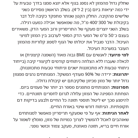
שחלק גדול מהמזון לא נספג בגוף אלא יוצא ממנו בדרך טבעית על
ידי כמה יציאות ביום (בין 2 ל־4). בשלב הראשון מסירים כשני
שלישים מהקיבה. החלק הקטן שנותר מתפקד כקיבה לכל דבר
בקיבולת של 300־400 מ"ל, מה שמאפשר אכילה כמעט רגילה.
בשלב השני יוצרים מעקף של התריסריון ורוב המעי הדק. משאירים
בעצם כ־50 ס"מ של המעי הדק הסופי לערבוב בין המזון למיצי
העיכול. הדבר מגביל את יכולתו של הגוף לספוג קלוריות מהמזון
העובר במערכת העיכול.
למי מיועד:
לאנשים עם BMI גבוה מאוד (השמנה קיצונית) או
לכאלה שעברו ללא הצלחה ניתוחים קודמים לקיצורי קיבה (בייחוד
ניתוחי טבעות לא מתכווננות ישנים וניתוחי טבעות מתכווננות).
יתרונות:
ירידה של 90% מעודף המשקל. המנותחים נהנים ממגוון
גדול יותר של מזון מכיוון שלקיבתם יש קיבולת גדולה.
חסרונות:
המנותחים מתפנים מספר רב יותר של פעמים ביום.
הפחתת הספיגה של המזון עלולה לגרום לחסרים תזונתיים. כדי
להימנע מכך יש ליטול תוספי תזונה כל החיים ולבצע בדיקות דם
תקופתיות. הניתוח דורש שינוי באורח החיים.
לאחר הניתוח:
אף על פי שמעקף תריסריון מאפשר למנותחים
שאוהבים לאכול להמשיך לצרוך כמויות של מזון, מומלץ לשמור על
אורח חיים בריא, תזונה מאוזנת, מעקב צמוד וכושר גופני.