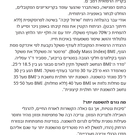
בקריה הרפואית רמב"ם.
בתום הפגישה, כשהתברר שהנער עומד בקריטריונים המקובלים,
הוחלט לבחור באופציה הניתוחית.
אודי עבר בהצלחה ניתוח "שרוול קיבה" בשיטה לפרוסקופית (ללא
חיתוך הבטן). הניתוח הקטין את נפח קיבתו באופן ניכר וסייע לו
להפחית כ־70% מעודף משקלו. יחד עם זה חלף יתר הלחץ התוך
גולגולתי והושג שיפור משמעותי באיכות חייו.
ההגדרה הרפואית המקובלת לעודף משקל נקבעת לפי אינדקס מסת
הגוף, Body Mass Index) BMI). "פרמטר זה משקלל את משקל
הגוף בקילוגרם חלקי הגובה במטרים בריבוע", מסביר ד"ר עסליה.
"מדד ה־BMI הנחשב למשקל תקין לאדם מבוגר נע בין 18.5 ל־25.
כשהמדד הוא מ־25 עד 30 מדובר בעודף משקל. BMI הנע בין 30
ל־35 מוגדר כהשמנה. השמנת יתר חולנית נחשבת כ־BMI מעל 35
עם מחלות נלוות או BMI מעל 40 (ללא מחלות). BMI מעל 50־55
נחשב להשמנת יתר חולנית קיצונית".
מה גורם להשמנה יתר?
"סיבות גנטיות, אך גם כאלה הקשורות לאורח החיים, להרגלי
האכילה ולצריכת המזון. צריכה רבה של פחמימות ומזון מהיר וחוסר
פעילות גופנית עלולים לגרום להשמנה. במדינות מתפתחות ובמזרח
הרחוק (הודו, למשל) לא היו מוטרדים מהשמנת יתר עד שגם אליהם
חדרו הרגלי צריכה מערביים".