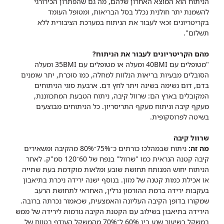
הניתוח הוא המוצא האחרון שלהם, מה גם שהפתרון הכירורגי
להשמנת יתר חולנית נכלל בסל הבריאות, ומטופל העומד
בקריטריונים זכאי לעבור את הניתוח במערכת הציבורית ללא
תשלום".
מהם הקריטריונים לעבור את הניתוח?
"מטופלים עם 40BMI ומעלה או מטופלים עם 35BMI ומעלה
הסובלים מבעיות בריאות הנלוות למחלה, כמו סוכרת, יתר שומנים
בדם, דום נשימה בשינה ויתר לחץ דם. ארבעת סוגי הניתוחים
המקובלים בארץ הם: שרוול קיבה, ניתוח הטבעת המתכווננת,
מעקף קיבה וניתוח מעקף התריסריון. כל הניתוחים מבוצעים
בשיטה לפרוסקופית.
שרוול קיבה
מה זה:
ניתוח שבמהלכו כורתים כ־75%־80% מהקיבה ומשאירים
קיבה קטנה הנראית כמו "שרוול" בנפח של 60־120 סמ"ק. לאחר
הניתוח יחוש המנותח תחושת שובע ומלאות מוקדמת בעת שתייה
או אכילת כמות קטנה של מזון. בנוסף ישנה ירידה ניכרת בתיאבון
בעקבות ירידה ברמת ההורמון גרלין, האחראי לתחושת הרעב
שמקורו בדופן הקיבה העליונה והאמצעית, שכאמור נכרתה ברובה.
הירידה בתיאבון בשילוב עם הקטנת הקיבה גורמות לירידה של ממש
במשקל בשיעור שנע בין 60% ל־70% מהמשקל העודף בטווח של