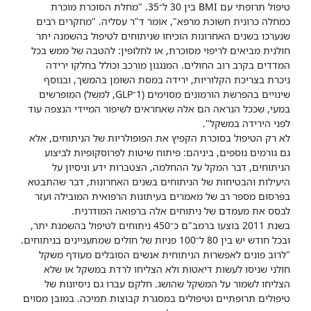
טיפול תרופתי עם BMI בין 30 ל־35. "מחלת הסוכרת מוכרת
כמחלה כרונית חשוכת מרפא", אומר ד"ר עסליה. "מחקרים רבים
שנערכו בשנים האחרונות הוכיחו שניתוחים לטיפול בהשמנה יתר
חולנית מביאים לריפוי מסוכרת, או לחלופין: להטבה של ממש בכל
המדדים בקרב רוב החולים. המנגנון מורכב וכולל בחלקו ירידה
ניכרת בצריכת הקלוריות, ירידה במסת השומן בהמשך, ובנוסף
שינויים בהפרשת הורמונים מסוימים (1־GLP, למשל) המופרשים
במעי, שככל הנראה הם אלה שאחראים לשיפור המיידי הנצפה עוד
לפני הירידה במשקל".
לא רק הטיפול בסוכרת הקפיץ את הפופולריות של הניתוחים, אלא
גם גורמים נוספים, ביניהם: פיתוח שיטות לפרוסקופיות לביצוע
הניתוחים, דבר המקל על ההחלמה, הצטברות ידע וניסיון על
היעילות והבטיחות של הניתוחים בשנים האחרונות, דבר שהתבטא
בפרסום מספר רב של מאמרים בעיתונות הרפואית המובילה ועזר
לבסס את מעמדם של ניתוחים אלה ברפואה המודרנית.
בשנת 2011 בוצעו ברמב"ם כ־450 ניתוחים לטיפול בהשמנת יתר,
ובכל חודש יש בין 80 ל־100 פניות של חולים שמתעניינים בניתוחים.
"לרוב פונים לאפשרות הניתוחית אנשים הסובלים מעודף משקל
חולני שניסו לעשות דיאטות ולא הצליחו לרדת במשקל או שלא
הצליחו לשמור על המשקל שהושג. חלקם עברו גם ניסיונות של
טיפולים תרופתיים וטיפולים במסגרת קבוצות תמיכה. במובן מסוים