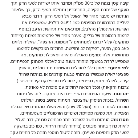
קיבה קטן בנפח של כ־30 סמ"ק ומחבר אותו ישירות למעי הדק תוך
מעקף של יתרת הקיבה, התריסריון ותחילת המעי הדק, כך שלאחר
הניתוח יש מעבר מהיר של האוכל אל המעי הדק. הדבר מביא
לעלייה בהורמונים מסוימים כמו 1־GLP ו־PYY, שמשפרים את
הפרשת האינסולין מהלבלב ומדכאים את תחושת הרעב (בנוסף
לרמות הנמוכות של גרלין). מעבר מהיר של פחמימות זמינות (בייחוד
מתוקים) עלול לגרום למנותחים ל"תסמונת ההצפה", שאליה נלווים
כאב בטן, הזעה, דפיקות לב וחולשה. החולים המבקשים להימנע
מתחושות אלה נמנעים מאכילה מהירה ומאכילת מתוקים, מה
שמסייע לרדת במשקל ומהווה מענה טוב לאכלני המתוק הכפייתיים.
למי מיועד:
באופן כללי לסובלים מהשמנת יתר חולנית, ובאופן
ספציפי לאלה שנכשלו בניתוחי טבעת קודמים או בניתוח שרוול
קיבה, לאכלני מתוק כפייתיים, לסובלים מריפלוקס קיבתי־ושטי (
צרבות והקאות) וככל הנראה לחולים עם סוכרת לא מאוזנת.
יתרונות:
שיעור הסיבוכים המיידיים היום מתקרב לזה של ניתוח
השרוול. בזכות הניסיון שהצטבר, הניתוח נחשב בטוח, יעילותו
מוכחת לטווח הרחוק (מעל 20 שנה) והוא משלב מנגנונים של הגבלת
האכילה, תת ספיגה מסוימת ושינויים הורמונליים משמעותיים.
חסרונות:
הניתוח נחשב למורכב יותר מבחינה טכנית, דבר העלול
להיות כרוך ביותר סיבוכים (בייחוד לטווח הרחוק, כמו כיב בהשקה
למעי הדק וחסימת מעיים). חובה ליטול תוספי תזונה כל החיים עקב