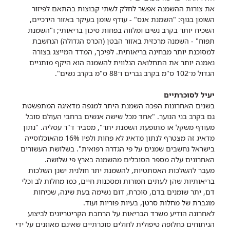
את צורות ההשמנה אפשר לחלק לשתי קבוצות בהתאם לפיזור
השומן בגוף: "השמנת אגס" - עודף שומן בעיקר באזור הירכיים,
השכיח יותר בקרב נשים ומלווה בפחות סיכון בריאותי; ו"השמנת
תפוח" - השמנה מרכזית באזור הבטן (הכרס הגדולה) הנחשבת
למסוכנת יותר מבחינה בריאותית. לפיכך, המדד המייצג בצורה
נאמנה יותר את התחלואה הנלווית להשמנה הוא היקף מותניים
הגדול מ־102 ס"מ בקרב גברים ו־88 ס"מ בקרב נשים".
יעיל לסוכרתיים
בשנים האחרונות הפכה השמנת היתר למגפה מדאיגה המתפשטת
גם בקרב בני הנוער. "אחד מכל שישה אנשים ברחבי העולם סובל
מעודף משקל או מתופעת השמנת יתר", מסביר ד"ר עסליה. "נתון
מדאיג זה מצטרף לנתון מדאיג לא פחות ולפיו 16% מהאוכלוסייה
בישראל נחשבים שמנים על פי הגדרה רפואית". בשלושת העשורים
האחרונים עלה מספר הסובלים מהשמנה בארץ פי שלושה.
מעבר להשלכות האסתטיות, להשמנת יתר חולנית ישנן השלכות
בריאותיות שהן לעתים חמורות ומסכנות חיים, כמו מחלות לב וכלי
דם, יתר שומנים בדם, סוכרת, דום נשימה בעת שינה, שכיחות
מוגברת של מחלות סרטן, בעיות פוריות ועוד.
לאחרונה הודיע משרד הבריאות על הרחבת הקריטריונים לביצוע
הניתוחים כחלופה טיפולית לחולים סוכרתיים שאינם מאוזנים על ידי