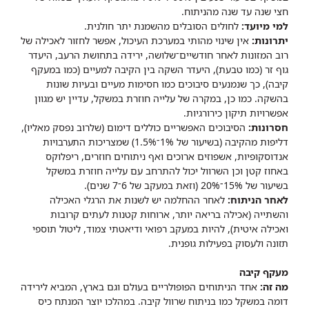
חצי שנה עד שנה מהניתוח.
למי מיועד:
לחולים הסובלים מהשמנת יתר חולנית.
יתרונות:
אין שינוי מהותי במערכת העיכול, אפשר לחזור לאכילה של
רוב המזונות לאחר חודשיים־שלושה, ירידה בתחושת הרעב, היעדר
גוף זר (כמו טבעת), היעדר השקה בין הקיבה למעיים (כמו במעקף
קיבה), כך שנמנעים סיבוכים כמו חסימות מעיים ובעיות שונות
בהשקה. כמו כן, במקרה של עלייה חוזרת במשקל, עדיין יש מגוון
אפשרויות תיקון כירורגיות.
חסרונות:
הסיבוכים האפשריים כוללים דימום (שלרוב נפסק מאליו),
דליפות מהקיבה (בשיעור של 1%־1.5%) שמצריכות התערבויות
אנדוסקופיות, אשפוזים ארוכים ואף ניתוחים חוזרים, ריפלוקס
באחוז קטן וכן השרוול יכול להתרחב עם עלייה חוזרת במשקל
בשיעור של 15%־20% (וזאת במעקב של 6־7 שנים).
לאחר הניתוח:
לאחר ההחלמה יש לשנות את הרגלי האכילה
והשתייה (אכילה בריאה יותר, ארוחות קטנות לעתים קרובות
ואכילה איטית), להיות במעקב רפואי ודיאטתי צמוד, ליטול תוספי
תזונה ולעסוק בפעילות גופנית.
מעקף קיבה
מה זה:
אחד הניתוחים הפופולריים בעולם וגם בארץ, המביא לירידה
דומה במשקל כמו בניתוח שרוול קיבה. במהלכו יוצר המנתח כיס