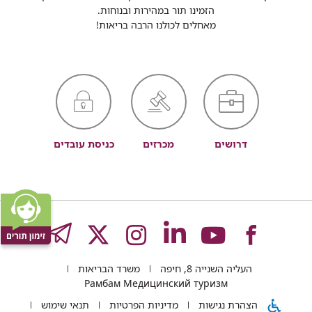
הזמינו תור במהירות ובנוחות.
מאחלים לכולנו הרבה בריאות!
דרושים
מכרזים
כניסת עובדים
לעמוד
לעמוד
לעמוד
לעמוד
לעמוד
GRAM
העליה השנייה 8, חיפה
משרד הבריאות
של
של
של
של
של
Рамбам Медицинский туризм
הצהרת נגישות
מדיניות הפרטיות
תנאי שימוש