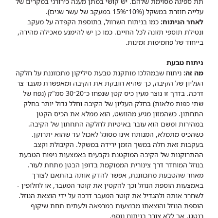
תת ספיגה מסוימת שלהם. יש קושי במתן מענה כירורגי במקרים של
עלייה חוזרת במשקל (10%־15% במעקב של עשר שנים).
לאחר הניתוח:
כמו בניתוח השרוול, בתוספת הקפדה על מעקב
ונטילת תוספי תזונה לכל החיים. כמו כן יש להימנע מאכילה מהירה,
בייחוד של פחמימות זמינות.
ניתוח טבעת
מה זה:
ניתוח שבמהלכו מותקנת טבעת סיליקון מתכווננת על חלקה
העליון של הקיבה, כך שהיא חובקת את הקיבה ומאפשרת מעבר צר
דרכה. בדרך זו נוצר מעין כיס קטן שנפחו כ־20־30 סמ"ק (נפח של
שתי כפות מלאות) בחלק העליון של הקיבה וחלל גדול יותר בחלק
התחתון. כשהמזון מגיע מהוושט, הוא ממלא את הכיס הקטן
במהירות ומשם הוא עובר באיטיות לחלקה התחתון של הקיבה.
כשהכיס מתמלא, המנותח אינו מסוגל לאכול עד שהוא יתרוקן.
בעקבות זאת חלה במשך הזמן ירידה במשקל. הקיבולת וקצב
ההתרוקנות של הקיבה המוקטנת נקבעים באמצעות ניפוח הטבעת
בנוזל המוחדר דרך צינורית הממוקמת בדופן הבטן מתחת לעור.
מאחר שהטבעת מתכווננת, אפשר להדק אותה בהתאם לצורך
באמצעות הוספת הנוזל וכך להקטין את קוטר המעבר, או לחלופין -
לשחרר אותה ולהגדיל את קוטר המעבר דרכה על ידי הוצאת הנוזל.
הוספת הנוזל והוצאתו מבוצעות במרפאה ולעתים תחת שיקוף
רנטגן, אך ללא צורך בניתוח נוסף.