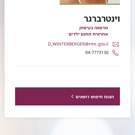
וינטרברגר
מרפאה בעיסוק
אחראית תחום ילדים
דואר
D_WINTERBERGER@rmc.gov.il
אלקטרוני
מספר
04-7773130
דליה
טלפון
וינטרברגר
של
דליה
וינטרברגר
הצגת חיפוש רופאים