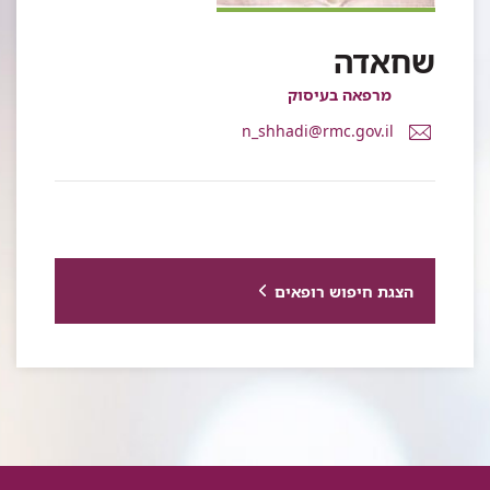
שחאדה
מרפאה בעיסוק
דואר
n_shhadi@rmc.gov.il
אלקטרוני
נסרין
שחאדה
הצגת חיפוש רופאים