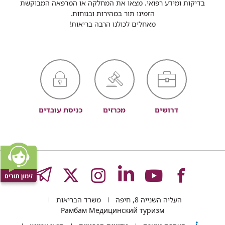
בדיקות ומידע רפואי. מצאו את המחלקה או המרפאה המבוקשת
הזמינו תור במהירות ובנוחות.
מאחלים לכולנו הרבה בריאות!
דרושים
מכרזים
כניסת עובדים
לעמוד
לעמוד
לעמוד
לעמוד
לעמוד
GRAM
העליה השנייה 8, חיפה
משרד הבריאות
של
של
של
של
של
Рамбам Медицинский туризм