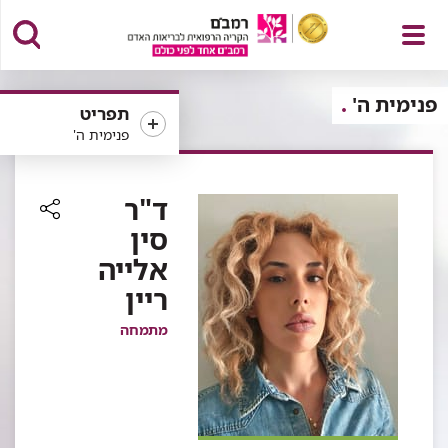
פתח
פנימית ה'
תפריט
פנימית ה'
תפריט
ד"ר
סין
רכיב
אלייה
שיתוף
ריין
מתמחה