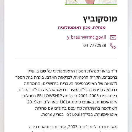
מוסקוביץ
מנהלת, מכון ראומטולוגיה
דואר
y_braun@rmc.gov.il
אלקטרוני
מספר
04-7772988
פרופ'
טלפון
יולנדה
של
בראון
פרופ'
-
יולנדה
ד"ר בראון מנהלת המכון הריאומטולוגי על שם ב. שיין
מוסקוביץ
בראון
ברמב"ם, הקריה הרפואית לבריאות האדם. בוגרת בית הספר
-
לרפואה של האוניברסיטה העברית בירושלים, התמחתה
מוסקוביץ
ברפואה פנימית בבי"ח מאיר ובראומטולוגיה בבי"ח רמב"ם.
בין השנים 2001-2003 השלימה FELLOWSHIP במחלות
אוטואימוניות באוניברסיטת UCLA בארה"ב, וב-2019
השתלמה בהשתלות מח עצם בחולים עם מחלות
אוטואימוניות, בבי"חSt Louis בפריז, צרפת.
מאז חזרתה לרמב"ם ב-2003, עובדת כרופאה בכירה