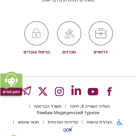
דרושים
מכרזים
כניסת עובדים
לעמוד
לעמוד
לעמוד
לעמוד
לעמוד
GRAM
העליה השנייה 8, חיפה
משרד הבריאות
של
של
של
של
של
Рамбам Медицинский туризм
הצהרת נגישות
מדיניות הפרטיות
תנאי שימוש