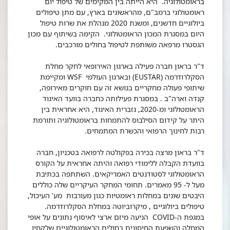
בראומטולוגיה. היא הייתה בין המקימים של טיפול יום
ראומטולוגי ברמב"ם, מהראשונים בארץ, עם מתן טיפולים
ביולוגיים חדשנים, ומשנת 2020 מנהלת את שרות טיפול
היום במסגרת המכון הראומטולוגי. הקימה בשיתוף עם מכון
הגסטרו מרפאה משותפת לטיפול בחולים מורכבים.
ד"ר בראון חברה פעילה בארגון האירופאי לחקר מחלת
הסקלרודרמה (EUSTAR) ובארגון העולמי WSF ומקיימת
שיתופי פעולה מחקריים בנושא זה עם חוקרים מאירופה,
קנדה וארה"ב . במסגרת פעילותה כחברה בוועד האיגוד
הראומטולוגי ומ-2020, גזברית האיגוד, היא אחראית בין
היתר על קידום הסילבוס להתמחות בראומטולוגיה ותורמת
רבות לחינוך הרפואי והכשרת המתמחים.
ד"ר בראון מרצה בכירה בפקולטה לרפואה בטכניון, חברה
בוועדת הקבלה ללימודי רפואה והיתה אחראית על הקורס
הראומטולוגי לסטודנטים האמריקאים. השתתפה בכתיבת
מעל ל- 95 מאמרים. תחומי המחקר העיקריים שלה כוללים
היבטים שונים במחלות ראומטיות כגון מעורבות מע' העיכול,
טיפולים ביולוגיים , מיקרוביוטה במחלת הסקלרודרמה.
במגפת ה-COVID הניעה מיזם ארצי לאיסוף נתונים על אופי
המחלה והשפעת החיסונים בחולים הראומטולוגיים שלקחיו