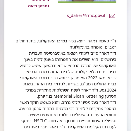
וסרטן ריאה
דואר
s_daher@rmc.gov.il
אלקטרוני
ד"ר
סאמח
דאהר
ד"ר סאמח דאהר, רופא בכיר במרכז האונקולוגי, בית החולים
רמב"ם, מומחה באונקולוגיה.
ד"ר דאהר סיים לימודי רפואה באוניברסיטה העברית
בירושלים. הוא השלים את התמחותו באונקולוגיה באגף
האונקולוגי של המרכז הרפואי שיבא ובהמשך שימש כרופא
בכיר ביחידה לאונקולוגיה של בית החזה במרכז הרפואי
שיבא. מאז 2022 הוא מכהן כרופא בכיר במרכז האונקולוגי
בבית החולים רמב"ם, בשירות לגידולי בית החזה. בשנת
2024 נסע ד"ר דאהר לשנת השתלמות מחקרית במרכז
הסרטן Memorial Sloan Kettering בניו יורק.
ד"ר דאהר בעל ניסיון קליני נרחב, והוא משמש חוקר ראשי
במספר מחקרים קליניים רבי מרכזים בתחום סרטן הריאה.
תחומי התעניינות: טיפולים ביולוגים מותאמים אישית
וטיפולים אימונותרפים בסרטן ריאה מסוג NSCLC. בנוסף
לעבודתו הקלינית והמחקרית, ד"ר דאהר חבר באיגודים