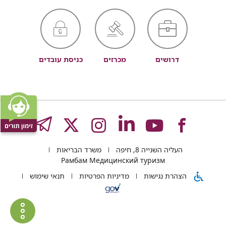
דרושים
מכרזים
כניסת עובדים
לעמוד
לעמוד
לעמוד
לעמוד
לעמוד
GRAM
העליה השנייה 8, חיפה
משרד הבריאות
של
של
של
של
של
Рамбам Медицинский туризм
הצהרת נגישות
מדיניות הפרטיות
תנאי שימוש
רמב"ם
רמב"ם
רמב"ם
רמב"ם
רמב"ם