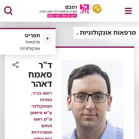
פתח
מרפאות אונקולוגיות
תפריט
מרפאות
אונקולוגיות
תפריט
ד"ר
סאמח
רכיב
דאהר
שיתוף
רופא בכיר,
המרכז
האונקולוגי
ע"ש פישמן
מ"מ ראש
תחום
ממאירויות
בית החזה