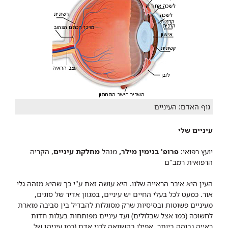
גוף האדם: העיניים
עיניים שלי
יועץ רפואי:
פרופ' בנימין מילר,
מנהל
מחל​קת עיניים
, הקריה
הרפואית רמב"ם
העין היא איבר הראייה שלנו. היא עושה זאת ע"י כך שהיא מזהה גלי
אור. כמעט לכל בעלי החיים יש עיניים, במגוון אדיר של סוגים,
מעיניים פשוטות ובסיסיות שרק מסוגלות להבדיל בין סביבה מוארת
לחשוכה (כמו אצל שבלולים) ועד עיניים מפותחות בעלות חדות
ראייה גבוהה ביותר, אפילו בהשוואה לבני אדם (כמו עיניהן של