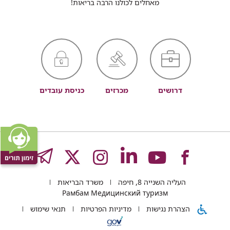
מאחלים לכולנו הרבה בריאות!
דרושים
מכרזים
כניסת עובדים
לעמוד
לעמוד
לעמוד
לעמוד
לעמוד
GRAM
העליה השנייה 8, חיפה
משרד הבריאות
של
של
של
של
של
Рамбам Медицинский туризм
הצהרת נגישות
מדיניות הפרטיות
תנאי שימוש