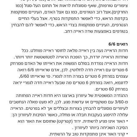
ציפורים טורפות), שאף מסוגלות לראות אל תחום העל-סגול (כמו
החרקים).אצל רוב הטורפים, כמו גם אצל האדם, העיניים ממוקמות
בקדמת הראש, כדי לאפשר התמקדות בטרף. אצל בעלי החיים
הנטרפים, העיניים ממוקמות בצדי הראש, כדי לאפשר להם להבחין
בטורפים באמצעות שדה ראייה רחב.
רואים 6/6
חדות הראייה נעה בין ראייה מלאה לחוסר ראייה מוחלט. ככל
שחדות הראייה יורדת, כך הופכת הראייה למטושטשת יותר ויותר.
חדות הראייה נמדדת בסולם המשווה את ראייתו של האדם ממרחק
6 מטרים עם ראייה חדה לחלוטין. לכן, אדם שראייתו 6/6 רואה
עצמים במרחק 6 מטרים בצורה חדה לגמרי. מי שראייתו 6/60,
לדוגמא, רואה במרחק 6 מטרים מה שבעל ראייה חדה לגמרי יראה
במרחק 60 מטרים.
ההגדרה המשפטית של עיוורון בארצנו היא חדות ראייה הפחותה
מ-3/60 עם משקפיים או עדשות מגע. לכן, לא מעט מאלה הנחשבים
לעיוורים מסוגלים להבחין בצורות ובצללים אך לא בפרטים.
הראייה
עלולה להיפגע בעקבות חבלה או מחלה, כאשר הסיבות לעיוורון הן:
• האור אינו מגיע לרשתית. ירוד (קטרקט) שחוסם את האור הוא
הסיבה השכיחה ביותר לעיוורון .
• קרני האור אינן מתמקדות טוב על הרשתית.