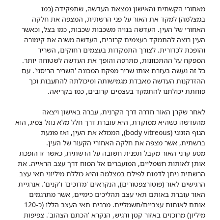
מאחורי הקשתית והאישון נמצאת העדשה, שתפקידה (כמו
במצלמה) למקד את האור על פני הרשתית, המצפה את חלקה
האחורי של העין. העדשה בנויה משכבות שכבות, כמו בצל, וכאשר
העין רוצה להתמקד בעצמים קרובים, העדשה משנה את קימורה
והופכת לכדורית. לצורך התמקדות בעצמים רחוקים, השריר
המפקח על ההתכוונות, מתרפה והופך את העדשה לשטוחה יותר.
כל זה נעשה בעזרת אותו שריר מפקח המכונה 'השריר הריסני'.
עם
ההזדקנות העדשה מאבדת מגמישותה ומיכולתה להתעבות וכך
פוחתת יכולתנו להתמקד בעצמים קרובים, כמו בקריאה.
לאחר שקרן האור חדרה דרך הקרנית, עברה באישון ויצאה
מהעדשה כשהיא ממוקדת, היא עוברת דרך חלל מלא נוזל צמיג, הוא
הגוף הזגוגי (body vitreous), הממלא את העין, ואז פוגעת
ברשתית, אשר מצפה את חלקה האחורי הקעור של העין.
מסע קרני האור מקבל תפנית חשובה על הרשתית, כאשר זו הופכת
אותן לאותות חשמליים, המועברים אל המוח דרך עצב הראייה. את
הרשתית ניתן לדמות לפילם במצלמה והיא כוללת מיליוני תאי עצב
הרגישים לאור (פוטורצפטורים), הנקראים 'מדוכים' ו'קנים'. אנרגיית
האור עוברת באותם תאי עצב תהליכים כימיים, אשר מתרגמים
אותם לאותות עצביים/חשמליים. מרבית תאי העצב הללו (כ-120
מיליון) מרוכזים באזור קטן ורגיש, הנקרא 'הכתם הצהוב'. צפיפות