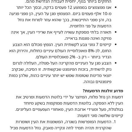
החזקים ביותר בגוף, יחסית לעבודה הנדרשת מהם.
אנו ממצמצים בממוצע 12 פעמים בדקה, ובסך הכל יותר
מ-10 אלף פעמים ביום. המצמוץ מגן על העין, הן מפני פגיעה
בה, והן מפני התייבשות, בכך שהוא עוזר למרוח את נוזל
הדמעות על פני הלחמית.
תאורה בלתי מספקת עשויה לעייף את שרירי העין, אך אינה
מזיקה ואינה פוגמת בראייה.
קיימים 7 גווני צבע לקשתית העין. הנפוץ מכולם הוא הצבע
החום, לכ-8% מאוכלוסיית העולם עיניים כחולות, והירוק הוא
הנדיר ביותר – רק ב- 2% מאוכלוסיית העולם.
הצבע מגן על העיניים מהקרינה העל-סגולה, העלולה לגרום
נזק לרשתית, בזכות הפיגמנט שבקשתית. זו הסיבה, שבקרב
יוצאי מדינות שטופות שמש יש יותר עיניים כהות, שלהן כמות
פיגמנטים גבוהה.
מדוע זולגות הדמעות?
דמעות הן נוזל מלוח, המיוצר על ידי בלוטת הדמעות ומרטיב את
העין ללא הפסקה. בלוטות הדמעות ממוקמות בשקע מיוחד
בגולגולת, מעל ומצידי ארובת העין, מאחורי העפעפיים העליונים.
קיימים שלושה סוגי דמעות:
הדמעות המופרשות בשגרה, המשמנות את העין ושומרות
שהקרנית תהיה תמיד לחה ונקייה מאבק. נוזל הדמעות מכיל