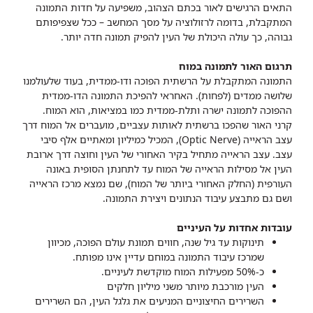
התאים הרגישים לאור בכתם הצהוב, משפיעה על חדות התמונה
המתקבלת, בדומה לרזולוציה על מסך המחשב – ככל שצפיפותם
גבוהה, כך עולה היכולת של העין להפיק תמונה חדה יותר.
תרגום האור לתמונה במוח
התמונה המתקבלת על הרשתית הפוכה ודו-ממדית, בעוד שלעולמנו
שלושה ממדים (לפחות). האחראי להפיכת התמונה הדו-ממדית
ההפוכה לתמונה ישרה ותלת-ממדית כמו במציאות, הוא המוח.
קרני האור שהפכו ברשתית לאותות עצביים, מועברים אל המוח דרך
עצב הראייה (Optic Nerve), המכיל כמיליון ומאתיים אלף סיבי
עצב. עצב הראייה מתחיל בקיר האחורי של העין וחוצה דרך ארובת
העין אל מסילות הראייה של המוח עד לתחנתן הסופית באונה
העורפית (החלק האחורי ביותר של המוח), שם נמצא מרכז הראייה
ושם גם מתבצע עיבוד הנתונים ויצירת התמונה.
עובדות אחדות על העיניים
תינוקות עד גיל שנה, חווים תמונת עולם הפוכה, מכיוון
שמרכז עיבוד התמונה במוחם עדיין אינו מפותח.
כ-50% מפעילות המוח מוקדשת לעיניים.
העין מורכבת מיותר משני מיליון חלקים
השרירים החיצוניים המניעים את גלגל העין, הם השרירים