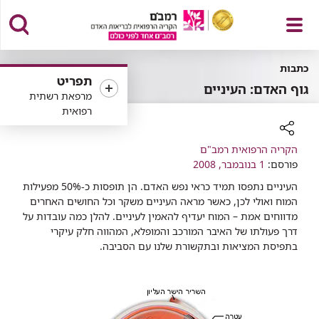
פתח
כתבות
תפריט
גוף האדם: העיניים
מרפאת רשתית
רפואית
תפריט
רכיב
הקריה הרפואית רמב"ם
פורסם:
שיתוף
1 בנובמבר, 2008
העיניים נתפסו תמיד כראי נפש האדם. הן תופסות כ-50% מפעילות
המוח ואולי לכן, כאשר מראה העיניים משקר וכל החושים האחרים
מדווחים אמת – המוח יעדיף להאמין לעיניים. להלן כמה עובדות על
דרך פעולתו של האיבר המורכב והמופלא, המהווה חלק עיקרי
בתפיסת המציאות ובתקשורת שלנו עם הסביבה.