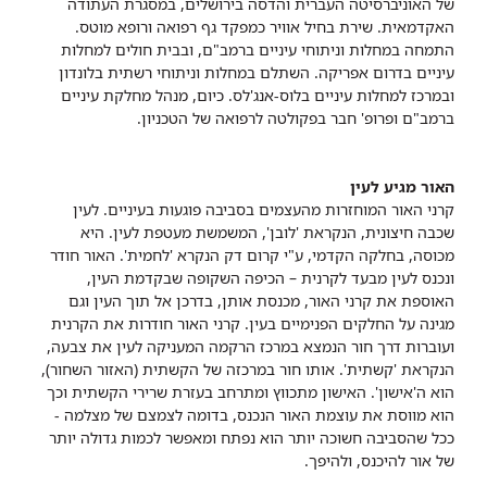
של האוניברסיטה העברית והדסה בירושלים, במסגרת העתודה
האקדמאית. שירת בחיל אוויר כמפקד גף רפואה ורופא מוטס.
התמחה במחלות וניתוחי עיניים ברמב"ם, ובבית חולים למחלות
עיניים בדרום אפריקה. השתלם במחלות וניתוחי רשתית בלונדון
ובמרכז למחלות עיניים בלוס-אנג'לס. כיום, מנהל מחלקת עיניים
ברמב"ם ופרופ' חבר בפקולטה לרפואה של הטכניון.
האור מגיע לעין
קרני האור המוחזרות מהעצמים בסביבה פוגעות בעיניים. לעין
שכבה חיצונית, הנקראת 'לובן', המשמשת מעטפת לעין. היא
מכוסה, בחלקה הקדמי, ע"י קרום דק הנקרא 'לחמית'. האור חודר
ונכנס לעין מבעד לקרנית – הכיפה השקופה שבקדמת העין,
האוספת את קרני האור, מכנסת אותן, בדרכן אל תוך העין וגם
מגינה על החלקים הפנימיים בעין. קרני האור חודרות את הקרנית
ועוברות דרך חור הנמצא במרכז הרקמה המעניקה לעין את צבעה,
הנקראת 'קשתית'. אותו חור במרכזה של הקשתית (האזור השחור),
הוא ה'אישון'. האישון מתכווץ ומתרחב בעזרת שרירי הקשתית וכך
הוא מווסת את עוצמת האור הנכנס, בדומה לצמצם של מצלמה -
ככל שהסביבה חשוכה יותר הוא נפתח ומאפשר לכמות גדולה יותר
של אור להיכנס, ולהיפך.