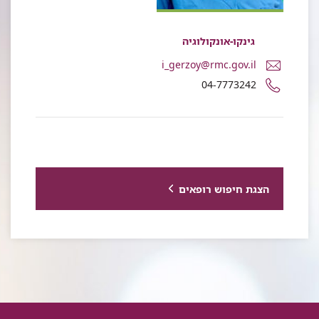
גינקו-אונקולוגיה
דואר
i_gerzoy@rmc.gov.il
אלקטרוני
מספר
04-7773242
אירינה
טלפון
גרז'וי
של
אירינה
גרז'וי
הצגת חיפוש רופאים