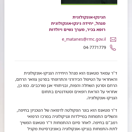
הגינקו-אונקולוגית
מנהל, יחידה גינקו-אונקולוגית
רופא בכיר, מערך נשים ויולדות
דואר
e_matanes@rmc.gov.il
אלקטרוני
מספר
04-7771779
ד"ר
טלפון
עמאד
של
מטאנס
ד"ר
עמאד
ד"ר עמאד מטאנס הוא מנהל היחידה הגניקו-אונקולוגית
מטאנס
והאחראי על הטיפול הכירורגי והתרופתי בסרטן צוואר הרחם,
הרחם וסרטן השחלה והפות, ובניתוחי אגן מורכבים. כמו כן,
אחראי על הוראת רופאים וסטודנטים בתחום
הגניקו-אונקולוגיה.
ד"ר מטאנס הוא בוגר הפקולטה לרפואה של הטכניון בחיפה,
והשלים התמחות במיילדות וגניקולוגיה במרכז הרפואי
רמב"ם בחיפה. לאחר סיום ההתמחות ד"ר מטאנס המשיך
לתת-התמחות בגניקו-אונקולוגיה באוניברסיטת מקגיל