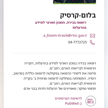
בלום-קרסיק
רופאה בכירה, המכון הארצי למידע
בהרעלות
דואר
a_bloom-Krasik@rmc.gov.il
אלקטרוני
מספר
04-7772725
ד"ר
טלפון
אנה
של
בלום-קרסיק
ד"ר
אנה
רופאה בכירה במכון הארצי למידע בהרעלות, הקריה
בלום-קרסיק
הרפואית לבריאות האדם, רמב"ם.
סיימה את לימודי הרפואה בפקולטה לרפואה כללית בסרטוב,
רוסיה. התמחתה במחלקה לרפואה פנימית ב' בקריה
הרפואית לבריאות האדם, רמב"ם.
תחומי מחקר: מאפיינים של הרעלות חדות בבני אדם
לרשימת הפרסומים
ב-PubMed