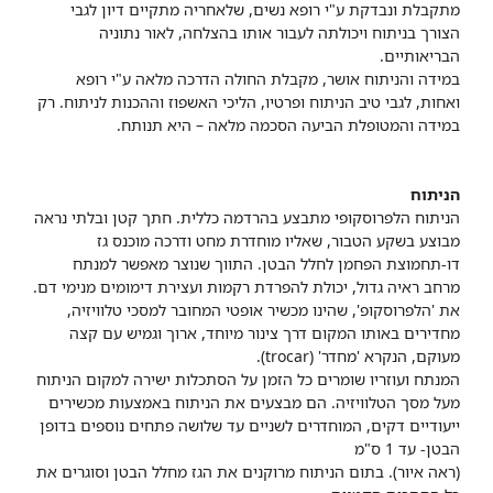
מתקבלת ונבדקת ע"י רופא נשים, שלאחריה מתקיים דיון לגבי
הצורך בניתוח ויכולתה לעבור אותו בהצלחה, לאור נתוניה
הבריאותיים.
במידה והניתוח אושר, מקבלת החולה הדרכה מלאה ע"י רופא
ואחות, לגבי טיב הניתוח ופרטיו, הליכי האשפוז וההכנות לניתוח. רק
במידה והמטופלת הביעה הסכמה מלאה – היא תנותח.
הניתוח
הניתוח הלפרוסקופי מתבצע בהרדמה כללית. חתך קטן ובלתי נראה
מבוצע בשקע הטבור, שאליו מוחדרת מחט ודרכה מוכנס גז
דו-תחמוצת הפחמן לחלל הבטן. התווך שנוצר מאפשר למנתח
מרחב ראיה גדול, יכולת להפרדת רקמות ועצירת דימומים מנימי דם.
את 'הלפרוסקופ', שהינו מכשיר אופטי המחובר למסכי טלוויזיה,
מחדירים באותו המקום דרך צינור מיוחד, ארוך וגמיש עם קצה
מעוקם, הנקרא 'מחדר' (trocar).
המנתח ועוזריו שומרים כל הזמן על הסתכלות ישירה למקום הניתוח
מעל מסך הטלוויזיה. הם מבצעים את הניתוח באמצעות מכשירים
ייעודיים דקים, המוחדרים לשניים עד שלושה פתחים נוספים בדופן
הבטן- עד 1 ס"מ
(ראה איור). בתום הניתוח מרוקנים את הגז מחלל הבטן וסוגרים את